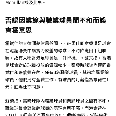
Mcmillan談及此事。
否認因業餘與職業球員間不和而誤
會霍意思
霍斌仁的大律師蘇信恩盤問下，莊馬仕同意香港足球會
在港超聯賽中屬實力較差的球隊，不時降班回甲組聯
賽，故有人稱香港足球會是「升降機」。蘇又指，香港
足球會對於球員投放的資源較少，案發時球隊內連同霍
斌仁和屠俊翹在內、僅有3名職業球員，其餘均屬業餘
球員，他們另有全職工作，有球員的月薪僅為象徵性1
元；莊馬仕亦同意。
蘇續指，當時球隊內職業球員和業餘球員之間有不和，
職業球員會對業餘球員的表現有所不滿，而港會曾在
2021年10月菁英盃賽事中以0：3敗給南區，當時屠俊