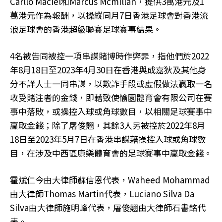
Carllo Maciel和Marcus Mcmillan，提供3萬港元及1
萬港元作為報酬，以操縱同月7日香港足球會對香港流
浪足球會的香港超級聯賽足球賽事結果。
4名被告同被控一項串謀賭博時作弊罪，指他們於2022
年8月18日至2023年4月30日在香港與成嘉狄及其他身
分不詳人士一同串謀，以欺詐手段或虛假做法贏取一名
收受賭注者的金錢，即藉致使愉園體育會有限公司在賽
事中落敗，或操控入球或角球數目，以相關足球賽事中
贏取金錢；除了屠俊翹，其餘3人另被控於2022年8月
18日至2023年5月7日在香港串謀藉操控入球或角球數
目，在涉及中西區康樂體育會的足球賽事中贏取金錢。
霍斌仁今由大律師蘇信恩代表，Waheed Mohammad
由大律師Thomas Martin代表，Luciano Silva Da
Silva由大律師施明峰代表，屠俊翹由大律師石書銘代
表。