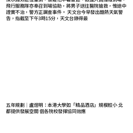
飛行服務隊亦奉召到場協助，將男子送往醫院搶救，惟途中
證實不治，警方正調查事件。 天文台今早發出酷熱天氣警
告，指截至下午3時15分，天文台錄得最
五年規劃｜盧煜明：本港大學如「精品酒店」規模較小 北
都提供發展空間 倡各院校發揮協同效應