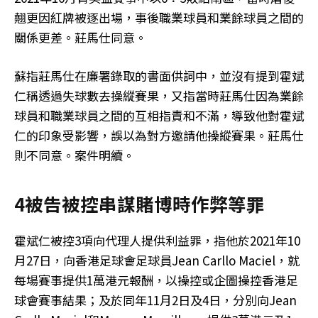
翹更因紅牌被逐出場，事後職業球員和業餘球員之間的
關係更差。莊馬仕同意。
蘇指莊馬仕在廉署錄取的書面供詞中，並沒有提到霍斌
仁稱透過失球數去操縱賽果，又指當時莊馬仕因為業餘
球員和職業球員之間的互相指責和不滿，導致他對霍斌
仁的印象受影響，誤以為對方邀請他操縱賽果。莊馬仕
則不同意。案件明續。
4被告被控串謀賭博時作弊等罪
霍斌仁被控3項向代理人提供利益罪，指他於2021年10
月27日，向香港足球會足球員Jean Carllo Maciel，就
每場賽事提供1萬港元報酬，以操控或企圖操控香港足
球會賽事結果；及於同年11月2日及4日，分別向Jean