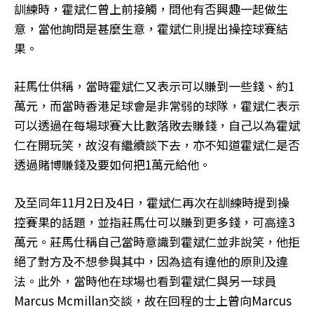
訓練時，霍斌仁曾上前接觸，問他有否興趣一起做生
意，當他詢問是甚麼生意，霍斌仁則提出操控球賽結
果。
莊馬仕供稱，當時霍斌仁又表示可以賺到一些錢、約1
萬元，而當時香港足球會是非常弱的球隊，霍斌仁表示
可以透過在每場球賽大比數落敗去賺錢，自己以為霍斌
仁在開玩笑，故沒有繼續談下去，亦不知道霍斌仁是否
透過賭博賺錢及要如何把1萬元給他。
及至同年11月2日及4日，霍斌仁再次在訓練時提到操
控賽果的話題，並指莊馬仕可以賺到更多錢，可高達3
萬元。莊馬仕稱自己當時意識到霍斌仁並非說笑，他拒
絕了對方及不想參與其中，因為這有違他的原則及違
法。此外，當時他在球場也看到霍斌仁與另一球員
Marcus Mcmillan交談，故在回程的士上曾向Marcus