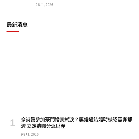
9 8 月, 2026
最新消息
佘詩曼參加豪門婚宴拭淚？屢錯過結婚時機認雪卵都
遲 立定遺囑分派財產
9 8 月, 2026