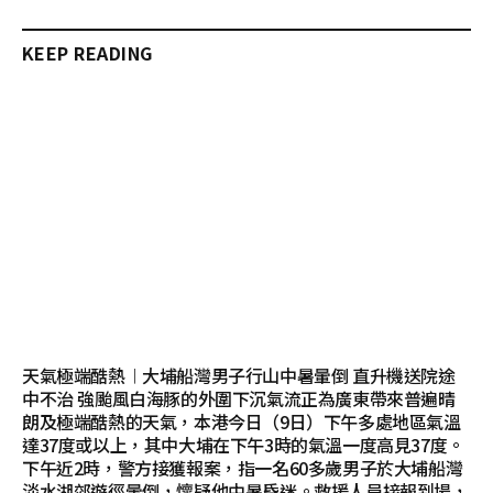
KEEP READING
天氣極端酷熱︱大埔船灣男子行山中暑暈倒 直升機送院途
中不治 強颱風白海豚的外圍下沉氣流正為廣東帶來普遍晴
朗及極端酷熱的天氣，本港今日（9日）下午多處地區氣溫
達37度或以上，其中大埔在下午3時的氣溫一度高見37度。
下午近2時，警方接獲報案，指一名60多歲男子於大埔船灣
淡水湖郊遊徑暈倒，懷疑他中暑昏迷。救援人員接報到場，