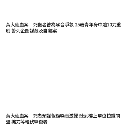
黃大仙血案│死傷者曾為噪音爭執 25歲青年身中逾10刀重
創 警列企圖謀殺及自殺案
黃大仙血案│死者預謀報復噪音滋擾 聽到樓上單位拉鐵閘
聲 攜刀等𨋢伏擊傷者