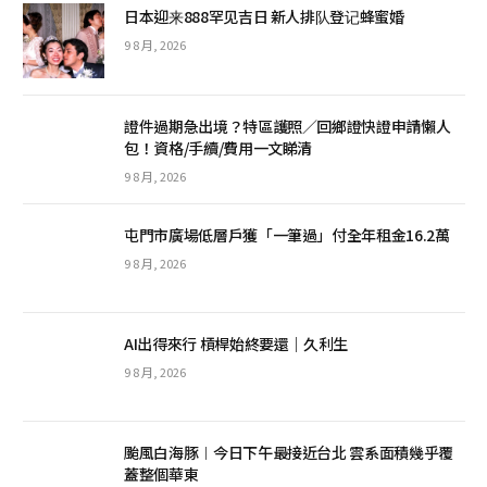
日本迎来888罕见吉日 新人排队登记蜂蜜婚
9 8 月, 2026
證件過期急出境？特區護照／回鄉證快證申請懶人
包！資格/手續/費用一文睇清
9 8 月, 2026
屯門市廣場低層戶獲「一筆過」付全年租金16.2萬
9 8 月, 2026
AI出得來行 槓桿始終要還｜久利生
9 8 月, 2026
颱風白海豚︱今日下午最接近台北 雲系面積幾乎覆
蓋整個華東