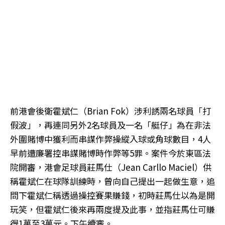
前港會後衛霍斌仁（Brian Fok）涉利誘兩名球員「打
假波」，再連同另外2名球員及一名「艇仔」為在非法
外圍賭博中獲利而串謀作弊操縱入球或角球數目，4人
早前遭廉署控串謀賭博時作弊等5罪。案件今於東區法
院開審，港會足球員莊馬仕（Jean Carllo Maciel）供
稱霍斌仁在球隊訓練時，曾向自己提出一起做生意，追
問下霍斌仁稱透過操控賽果賺錢，初時莊馬仕以為是開
玩笑，但霍斌仁後來再兩度提及此事，並指莊馬仕可賺
得1萬至3萬元。下午續審。