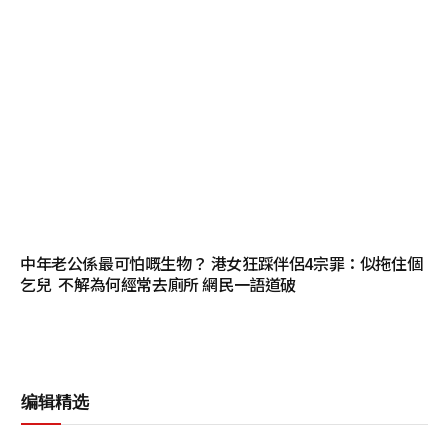
中年老公係最可怕嘅生物？ 港女狂踩伴侶4宗罪：似拖住個
乞兒 不解為何經常去廁所 網民一語道破
编辑精选