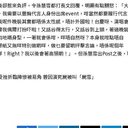
後卻惹來負評，令孫慧雪都打長文回覆，明顯有點嬲怒：「
我需要以豐胸代言人身份出席event，咁當然都要履行代言
我呢件晚裝其實都唔係太性感，唔計外國啦！台慶呀、演唱
俾我偶爾打扮吓啦！又話谷得太行，又話谷到上頸，著過晚
肉地嘅身型，一著就會係咁，咩唔自然呀？本身就咁點唔自
膠紙又無咩特別做啲咩，做乜要留啲抨擊言論，唔係呢個年
Right？我以後會著高領啲！」。但孫慧雪出Post之後，
屢受挫折臨陣慘被易角 曾因演死屍被叫「屍雪」