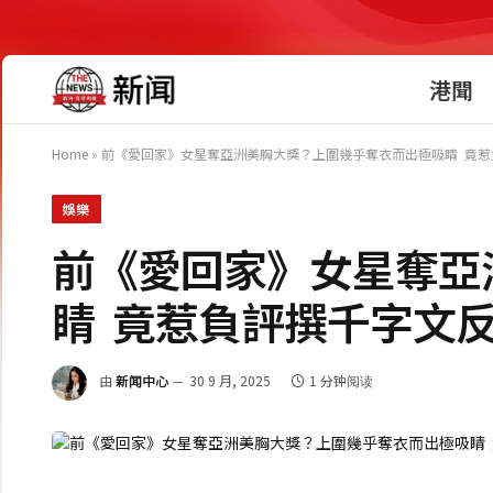
港聞
Home
»
前《愛回家》女星奪亞洲美胸大獎？上圍幾乎奪衣而出極吸睛 竟惹
娛樂
前《愛回家》女星奪亞
睛 竟惹負評撰千字文
由
新闻中心
30 9 月, 2025
1 分钟阅读