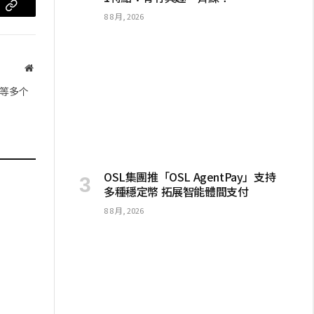
m
复
8 8 月, 2026
制
链
网
站
接
等多个
OSL集團推「OSL AgentPay」支持
多種穩定幣 拓展智能體間支付
8 8 月, 2026