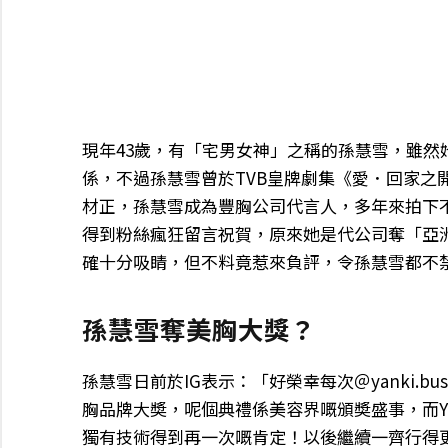
現年43歲，有「宅男女神」之稱的孫慧雪，雖然她於
係，不過孫慧雪曾於TVB皇牌劇集《愛．回家之
材正，孫慧雪成為豐胸公司代言人，多年來拍下
得到粉絲瘋狂留言祝賀，原來她是代公司奪「亞
確十分吸睛，但不料竟惹來負評，令孫慧雪都不
孫慧雪奪美胸大獎？
孫慧雪日前於IG表示：「好榮幸每次＠yanki.b
胸品牌大奬，呢個典禮係美容界嘅頒奬盛事，而Y
獨有技術得到再一次嘅肯定！以後繼續一齊行得