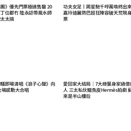
團》優先門票極速售罄 20
功夫女足丨周星馳千呼萬喚終出
丁位都冇 陸永認帶風水師
嘉玲迪麗熱巴超狂陣容破天荒現
俾太太搞
票
你騷即場清唱《浪子心聲》向
愛回家大結局｜7大綠葉身家過億
全場感動大合唱
人 三太私伙鱷魚皮Hermès拍劇 
來是半山樓后