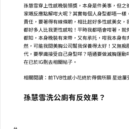
孫慧雪穿上性感晚裝領獎，本身是件美事，但之
家嘅反應點解咁大呢？其實每個人身型都唔一樣，
責任，要著得有線條啲，相比起好多性感美女，
都好多人比我更性感啦！平時我都唔會咁著，就
都知，本身晚裝有束帶，又有承托，咁我本身有
然，可能我間美胸公司幫我保養得太好！又無痴
代，要學識接受自己身型咩？唔通要做減胸運動咩！
在已於IG刪去相關帖子。
相關閱讀：前TVB性感小花終於得償所願 星途
孫慧雪洗公廁有反效果？
分