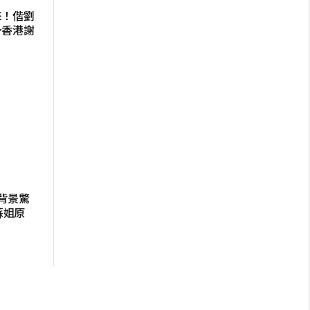
來！偕劉
身香港謝
背景驚
蘇姐原