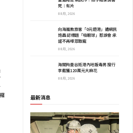
死︱有片
8 8 月, 2026
向海嵐教旅客「0元遊港」遭網民
炮轟 認標題「吸眼球」惹誤會 承
諾不再嘩眾取寵
8 8 月, 2026
海關拘曼谷抵港內地販毒男 搜行
過
李截獲120萬元大麻花
有
8 8 月, 2026
身
攞
最新消息