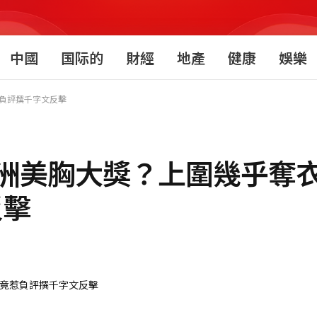
中國
国际的
財經
地產
健康
娛樂
負評撰千字文反擊
洲美胸大獎？上圍幾乎奪
反擊