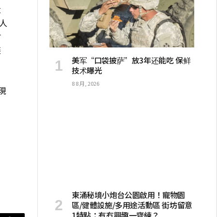
大
人
會
裝
美军“口袋披萨”放3年还能吃 保鲜
技术曝光
8 8 月, 2026
現
東涌秘境小炮台公園啟用！寵物園
區/健體設施/多用途活動區 街坊留意
1特點：有冇興趣一齊練？