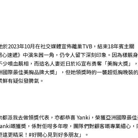
2023年10月在社交媒體宣佈離巢TVB，結束18年賓主關
開心速遞》中演朱茜一角，仍令人留下深刻印象。因為樣靚
不少噴血靚相，而這名人妻近日於IG宣布勇奪「美胸大獎」
洲國際最佳美胸品牌大奬」，但她領獎時的一襲超低胸晚裝
禁鮮有疑似發脾氣。
ust都派我去做領獎代表，亦都恭喜 Yanki，榮獲亞洲國際最
anki嘅獲奬，係對佢咁多年嚟，團隊們對顧客嘅專業細心，
更遠更精采！#好開心見到好多朋友」。