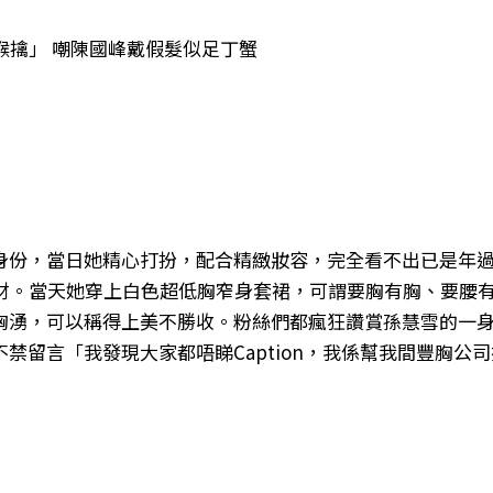
猴擒」 嘲陳國峰戴假髮似足丁蟹
身份，當日她精心打扮，配合精緻妝容，完全看不出已是年
身材。當天她穿上白色超低胸窄身套裙，可謂要胸有胸、要腰
洶湧，可以稱得上美不勝收。粉絲們都瘋狂讚賞孫慧雪的一
禁留言「我發現大家都唔睇Caption，我係幫我間豐胸公司