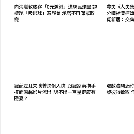
向海嵐教旅客「0元遊港」遭網民炮轟 認
農夫《人夫集
標題「吸眼球」惹誤會 承諾不再嘩眾取
分鐘掃清連單
寵
覓新居：交
羅蘭左耳失聰曾跌倒入院 跟羅家英拖手
羅啟豪開迷
摸面溫馨影片流出 認不出一巨星健康有
黎彼得致敬 
隱憂？