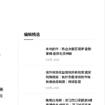
编辑精选
身
，
本地創作｜熱血女藝匠築夢 靈動
筆觸 還原毛孩神韻
的
8 8 月, 2026
境外保險收益徵稅非新政策 國家
稅務總局：無針對香港保險市場
無需過度解讀｜跨境監管
8 8 月, 2026
佳美
同
颱風白海豚︱浙江四口家觀浪9歲
童遭捲走 網民斥：孩子給家長害