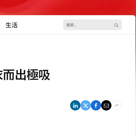
生活
衣而出極吸