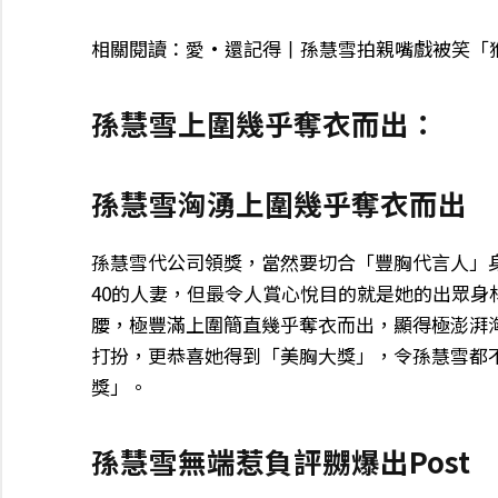
相關閱讀：愛·還記得丨孫慧雪拍親嘴戲被笑「
孫慧雪上圍幾乎奪衣而出：
孫慧雪洶湧上圍幾乎奪衣而出
孫慧雪代公司領獎，當然要切合「豐胸代言人」
40的人妻，但最令人賞心悅目的就是她的出眾
腰，極豐滿上圍簡直幾乎奪衣而出，顯得極澎湃
打扮，更恭喜她得到「美胸大獎」，令孫慧雪都不
獎」。
孫慧雪無端惹負評嬲爆出Post