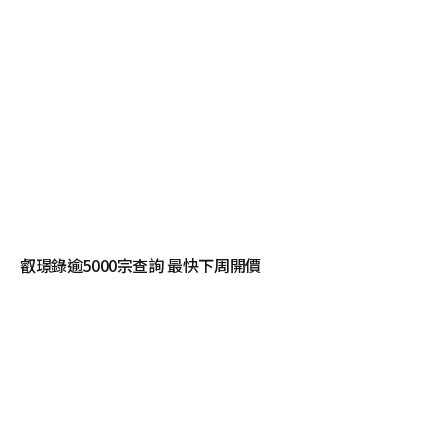
叡璟錄逾5000宗查詢 最快下周開價