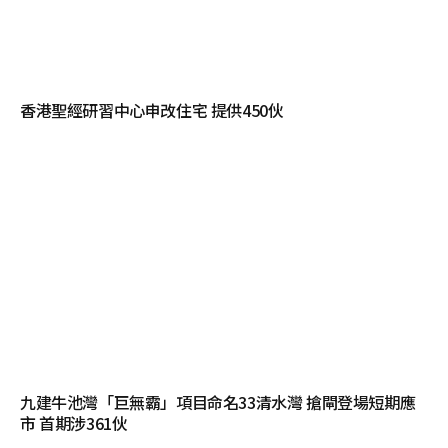
香港聖經研習中心申改住宅 提供450伙
九建牛池灣「巨無霸」項目命名33清水灣 搶閘登場短期應
市 首期涉361伙