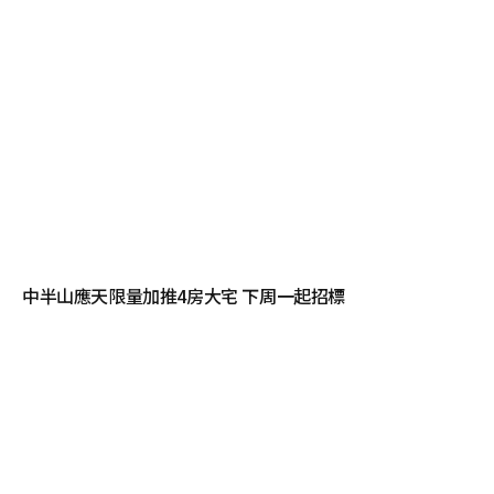
中半山應天限量加推4房大宅 下周一起招標