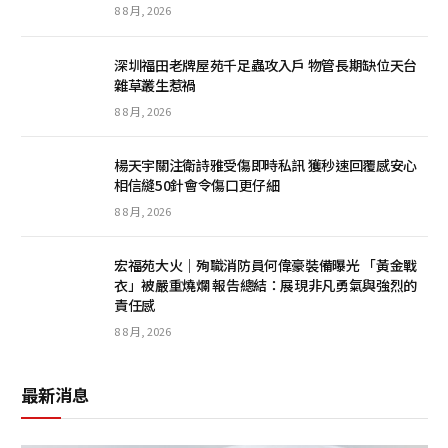
8 8 月, 2026
深圳福田老牌屋苑千足蟲攻入戶 物管長期缺位天台
雜草叢生惹禍
8 8 月, 2026
楊天宇關注衛詩雅受傷即時私訊 獲秒速回覆感安心
相信縫50針會令傷口更仔細
8 8 月, 2026
宏福苑大火｜殉職消防員何偉豪裝備曝光 「黃金戰
衣」被嚴重燒爛 報告總結：展現非凡勇氣與強烈的
責任感
8 8 月, 2026
最新消息