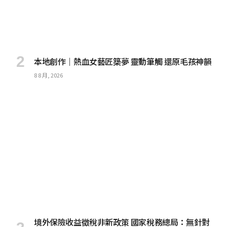
本地創作｜熱血女藝匠築夢 靈動筆觸 還原毛孩神韻
8 8 月, 2026
境外保險收益徵稅非新政策 國家稅務總局：無針對