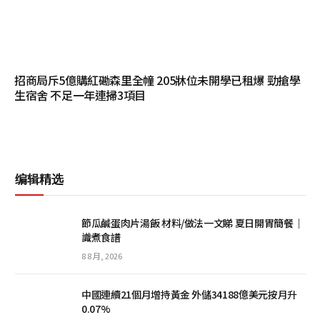
招商局斥5億購紅磡森里全幢 205牀位未開學已租爆 勁搶學
生宿舍 不足一年連掃3項目
编辑精选
節瓜鹹蛋肉片湯飯 材料/做法一文睇 夏日開胃簡餐｜
識煮食譜
8 8 月, 2026
中國連續21個月增持黃金 外儲34188億美元按月升
0.07%