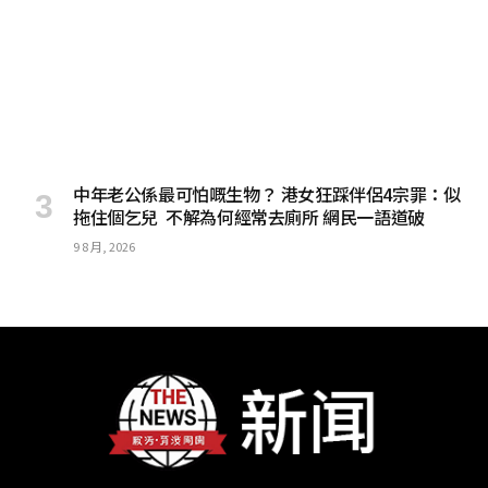
中年老公係最可怕嘅生物？ 港女狂踩伴侶4宗罪：似
拖住個乞兒 不解為何經常去廁所 網民一語道破
9 8 月, 2026