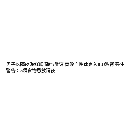
男子吃隔夜海鮮麵嘔吐/肚瀉 竟敗血性休克入ICU洗腎 醫生
警告：5類食物忌放隔夜