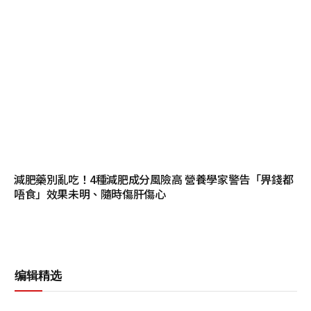
減肥藥別亂吃！4種減肥成分風險高 營養學家警告「畀錢都
唔食」效果未明、隨時傷肝傷心
编辑精选