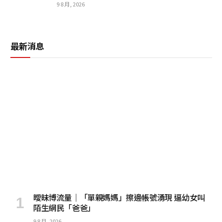
9 8 月, 2026
最新消息
曖昧博流量｜「單親媽媽」擦邊帳號湧現 逼幼女叫
陌生網民「爸爸」
9 8 月, 2026