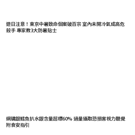
遊日注意！東京中暑致命個案破百宗 室內未開冷氣成高危
殺手 專家教3大防暑貼士
網購銀鱈魚扒水銀含量超標60% 過量攝取恐損害視力聽覺
附食安指引