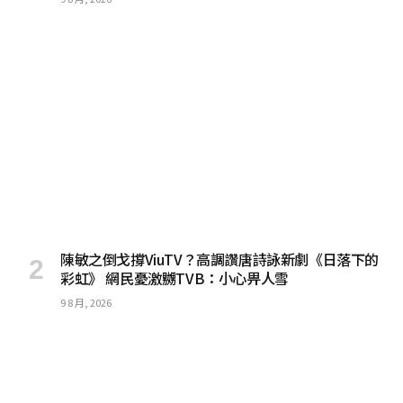
陳敏之倒戈撐ViuTV？高調讚唐詩詠新劇《日落下的
彩虹》 網民憂激嬲TVB：小心畀人雪
9 8 月, 2026