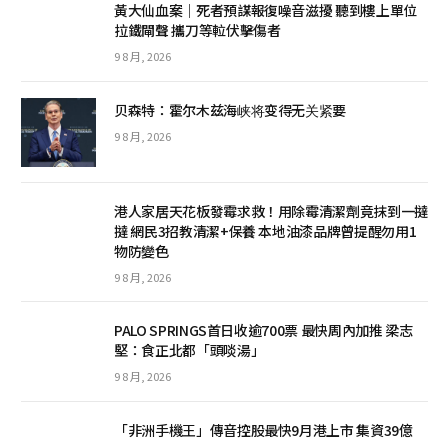
黃大仙血案│死者預謀報復噪音滋擾 聽到樓上單位
拉鐵閘聲 攜刀等𨋢伏擊傷者
9 8 月, 2026
贝森特：霍尔木兹海峡将变得无关紧要
9 8 月, 2026
港人家居天花板發霉求救！用除霉清潔劑竟抹到一撻
撻 網民3招教清潔+保養 本地油漆品牌曾提醒勿用1
物防變色
9 8 月, 2026
PALO SPRINGS首日收逾700票 最快周內加推 梁志
堅：食正北都「頭啖湯」
9 8 月, 2026
「非洲手機王」傳音控股最快9月港上市 集資39億