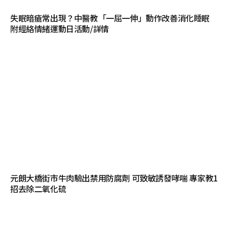
失眠暗瘡常出現？中醫教「一屈一伸」動作改善消化睡眠
附經絡情緒運動日活動/詳情
元朗大橋街市牛肉驗出禁用防腐劑 可致敏誘發哮喘 專家教1
招去除二氧化硫