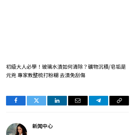
初級大人必學！玻璃水漬如何清除？礦物沉積/皂垢是
元兇 專家教整梳打粉糊 去漬免刮傷
Facebook
Twitter
LinkedIn
电
Telegram
复
子
制
邮
链
新闻中心
件
接