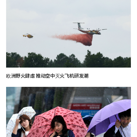
欧洲野火肆虐 推动空中灭火飞机研发潮