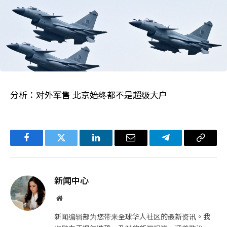
分析：对外军售 北京始终都不是超级大户
Facebook
Twitter
LinkedIn
电
Telegram
复
子
制
邮
链
新闻中心
件
接
网
站
新闻编辑部为您带来全球华人社区的最新资讯。我