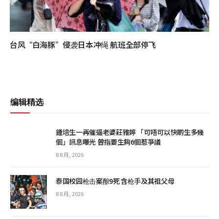
台风“白海豚”侵袭日本冲绳 航班全部停飞
编辑精选
鍾培生一再催逼老婆莊雅婷 「可唔可以快啲生多幾
個」訊息曝光 曾指要生夠6個惹爭議
8 8 月, 2026
泰国校园枪击案酿9死 含枪手及其祖父母
8 8 月, 2026