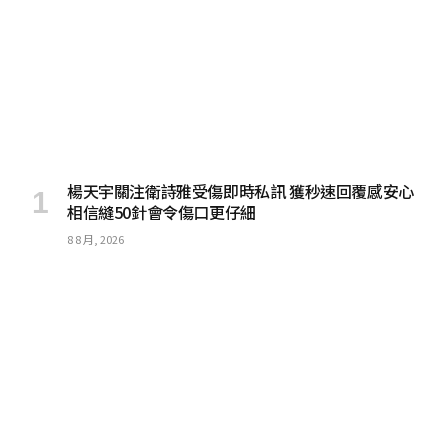
楊天宇關注衛詩雅受傷即時私訊 獲秒速回覆感安心
相信縫50針會令傷口更仔細
8 8 月, 2026