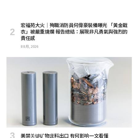
宏福苑大火｜殉職消防員何偉豪裝備曝光 「黃金戰
衣」被嚴重燒爛 報告總結：展現非凡勇氣與強烈的
責任感
8 8 月, 2026
美禁关键矿物废料出口 有何影响一文看懂