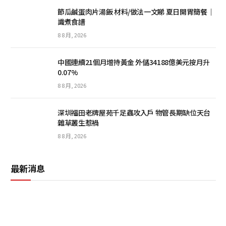
節瓜鹹蛋肉片湯飯 材料/做法一文睇 夏日開胃簡餐｜
識煮食譜
8 8 月, 2026
中國連續21個月增持黃金 外儲34188億美元按月升
0.07%
8 8 月, 2026
深圳福田老牌屋苑千足蟲攻入戶 物管長期缺位天台
雜草叢生惹禍
8 8 月, 2026
最新消息