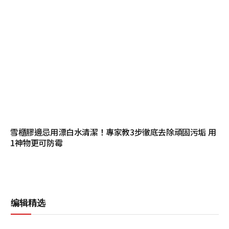
雪櫃膠邊忌用漂白水清潔！專家教3步徹底去除頑固污垢 用
1神物更可防霉
编辑精选