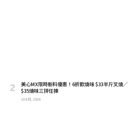
美心MX限時斬料優惠！6折歎燒味 $33半斤叉燒／
$35燒味三拼任揀
10 8 月, 2026