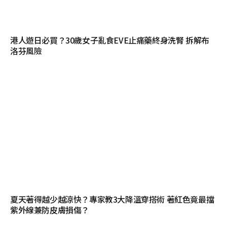
港人遊日必買？30歲女子亂食EVE止痛藥終身洗腎 拆解布
洛芬風險
夏天著得越少越涼快？專家教3大降溫穿搭術 著紅色竟最擋
紫外線兼防皮膚損傷？