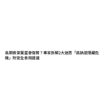
長期食茶葉蛋會傷腎？專家拆解2大迷思「高鈉是隱藏危
機」附安全食用建議