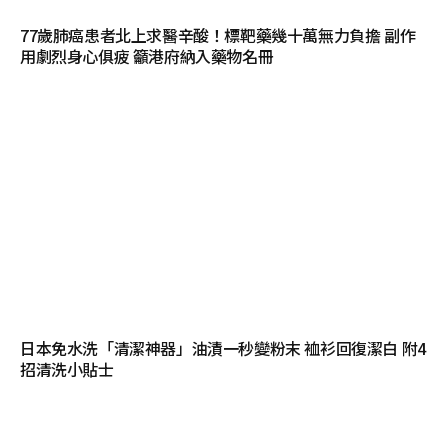
77歲肺癌患者北上求醫辛酸！標靶藥幾十萬無力負擔 副作
用劇烈身心俱疲 籲港府納入藥物名冊
日本免水洗「清潔神器」油漬一秒變粉末 裇衫回復潔白 附4
招清洗小貼士