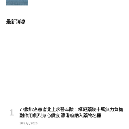
最新消息
77歲肺癌患者北上求醫辛酸！標靶藥幾十萬無力負擔
副作用劇烈身心俱疲 籲港府納入藥物名冊
10 8 月, 2026