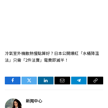
冷氣室外機散熱慢點算好？日本公開爆紅「水桶降溫
法」只需「2件法寶」電費即減半！
Facebook
Twitter
LinkedIn
电
Telegram
复
子
制
邮
链
新闻中心
件
接