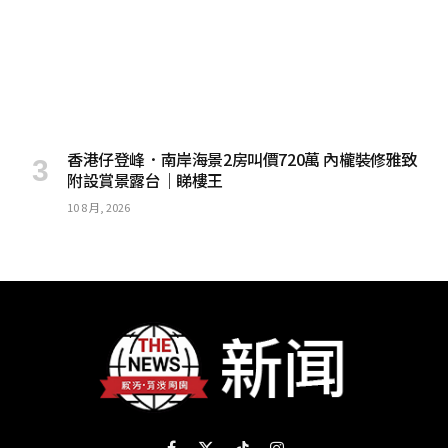
香港仔登峰．南岸海景2房叫價720萬 內櫳裝修雅致
附設賞景露台｜睇樓王
10 8 月, 2026