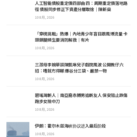
人工智能債股重定價四部曲 四：周期重定價落地路
徑 債股同步修正下資產分層取捨｜陳新燊
10 8 月, 2026
「穿櫈挑戰」熱爆｜內地青少年盲目跟風博流量 卡
頸鎖腿頻生要消防解救｜有片
10 8 月, 2026
三孩母李婉華談陳凱琳兒子戲院風波 公開教仔六
招：嘈就冇得睇 爆谷分三袋、嚴禁一物
10 8 月, 2026
碧瑤灣斬人│南亞裔赤膊男追斬友人 保安阻止跌傷
跑步女險中刀
10 8 月, 2026
伊朗：霍尔木兹海峡协议进入最后阶段
10 8 月, 2026