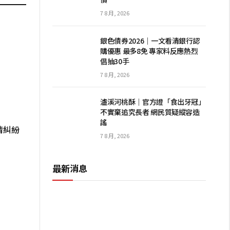
7 8 月, 2026
銀色債券2026｜一文看清銀行認
購優惠 最多8免 專家料反應熱烈
倡抽30手
7 8 月, 2026
瀘溪河桃酥｜官方證「食出牙冠」
不實棄追究長者 網民質疑縱容造
謠
情糾紛
7 8 月, 2026
最新消息