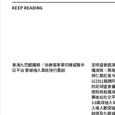
KEEP READING
東涌九巴撼鐵騎｜58歲電單車司機留醫半
足球盛會圓滿
日不治 曾被捲入車底拖行重創
羅淑佩：票尾經濟
拜仁慕尼黑今
以2比1戰勝
的足球盛會
遊局局長羅
賽後在社交
3.8萬球迷
入場人數突破
啟德及九龍