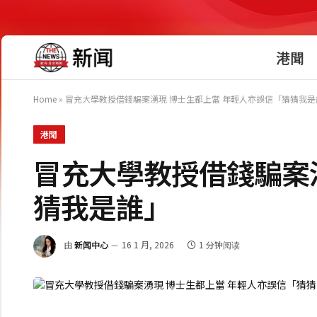
港聞
Home
»
冒充大學教授借錢騙案湧現 博士生都上當 年輕人亦誤信「猜猜我是
港聞
冒充大學教授借錢騙案
猜我是誰」
由
新闻中心
16 1 月, 2026
1 分钟阅读