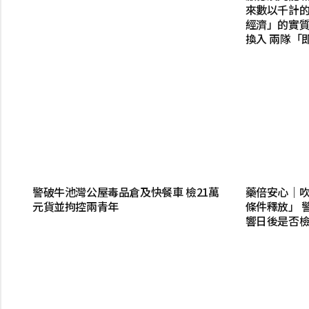
來數以千計
經濟」的實質成
換入 兩隊「
警破牛池灣公屋毒品倉及快餐車 檢21萬
藥倍安心｜
元貨並拘控兩青年
條件釋放」 
響日後是否