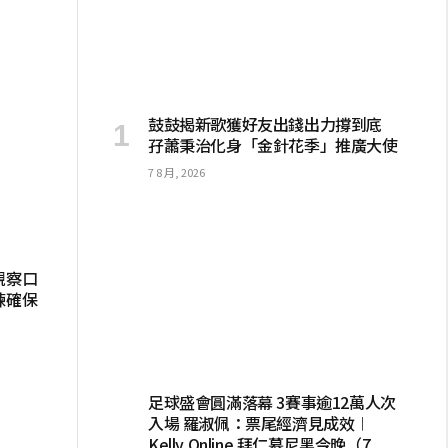
鼓鼓揭新歌獲好友出錢出力撐到底
孖蕭秉治化身「金針花季」推廣大使
7 8 月, 2026
視察口
練確保
足球盛會圓滿落幕 3賽事逾12萬人次
入場 羅淑佩：票尾經濟見成效︱
Kelly Online 拜仁慕尼黑今晚（7