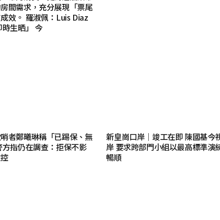
的房間需求，充分展現「票尾
效。 羅淑佩：Luis Diaz
即時生晒」 今
吹哨者鄭曦琳稱「已踢保、無
新皇崗口岸｜竣工在即 陳國基今
警方指仍在調查：拒保不影
岸 要求跨部門小組以最高標準演
檢控
暢順