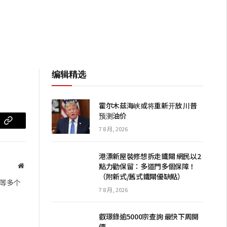
编辑精选
霍尔木兹海峡或将重新开放 川普
预测油价
m
复
7 8 月, 2026
制
港漂新屋裝修想拆走鐵閘 網民以2
链
點力勸保留：多道門多個保障！
网
（附新式/舊式鐵閘優缺點）
站
接
等多个
7 8 月, 2026
叡璟錄逾5000宗查詢 最快下周開
價