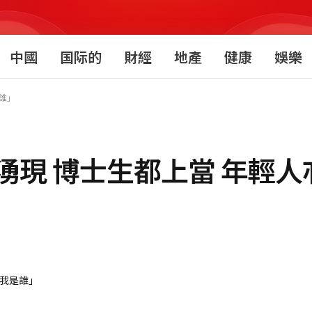
中國
国际的
財經
地產
健康
娛樂
誰」
湧現 博士生都上當 年輕人