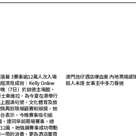
落幕 3賽事逾12萬人次入場
澳門氹仔酒店爆血案 內地男捲感
見成效︱Kelly Online
殺人未遂 女事主中多刀昏迷
晚（7日）於啟德主場館，
阿士東維拉，為今夏在港舉行
畫上圓滿句號。文化體育及旅
淑佩再到現場觀賽和頒獎，她
平台表示，今晚賽事吸引逾
入場，連同早前兩場賽事，總
12萬。她強調賽事成功帶動
城一帶的消費，更為酒店業帶