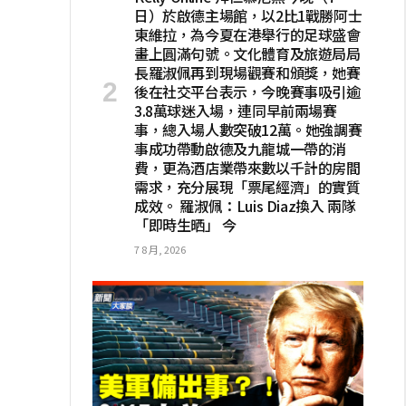
日）於啟德主場館，以2比1戰勝阿士
東維拉，為今夏在港舉行的足球盛會
畫上圓滿句號。文化體育及旅遊局局
長羅淑佩再到現場觀賽和頒獎，她賽
後在社交平台表示，今晚賽事吸引逾
3.8萬球迷入場，連同早前兩場賽
事，總入場人數突破12萬。她強調賽
事成功帶動啟德及九龍城一帶的消
費，更為酒店業帶來數以千計的房間
需求，充分展現「票尾經濟」的實質
成效。 羅淑佩：Luis Diaz換入 兩隊
「即時生晒」 今
7 8 月, 2026