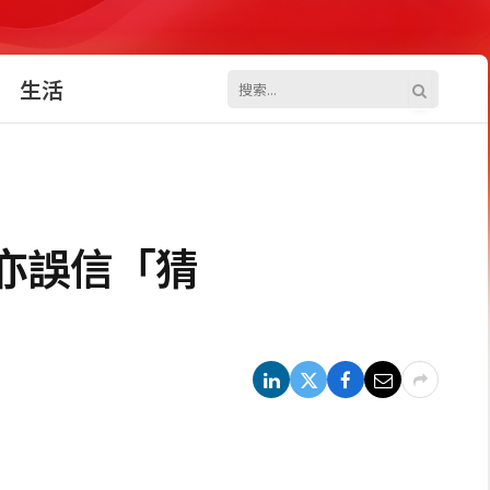
生活
亦誤信「猜