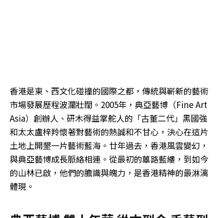
香港是東、西文化碰撞的國際之都，傳統與嶄新的藝術
市場發展歷程波瀾壯闊。2005年，典亞藝博（Fine Art
Asia）創辦人、研木得益掌舵人的「古董二代」黑國強
和太太盧梓羚懷著對藝術的熱誠和不甘心，決心在這片
土地上開墾一片藝術藍海。廿年過去，香港風雲變幻，
與典亞藝博成長脈絡相連。從最初的蓽路藍縷，到如今
的山林已啟，他們的膽識與魄力，是香港精神的最淋漓
體現。