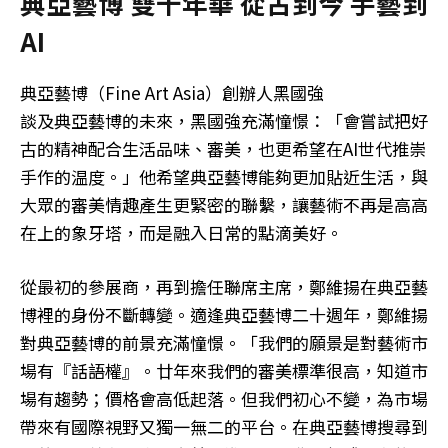
典亞藝博 雙十年華 從古到今 手藝到
AI
典亞藝博（Fine Art Asia）創辦人黑國強
談及典亞藝博的未來，黑國強充滿憧憬：「會嘗試把好
古的精神配合生活品味、審美，也更希望在AI世代推崇
手作的温度。」他希望典亞藝博能夠更加貼近生活，與
大眾的審美情趣產生更緊密的聯繫，讓藝術不再是高高
在上的象牙塔，而是融入日常的點滴美好。
從最初的參展商，再到擔任聯席主席，鄭維揚在典亞藝
博裡的身份不斷轉變。適逢典亞藝博二十週年，鄭維揚
對典亞藝博的前景充滿憧憬。「我們的願景是對藝術市
場有『話語權』。廿年來我們的審美標準很高，知道市
場有趨勢；價格會高低起落。但我們初心不變，為市場
帶來有國際視野又獨一無二的平台。在典亞藝博搜尋到