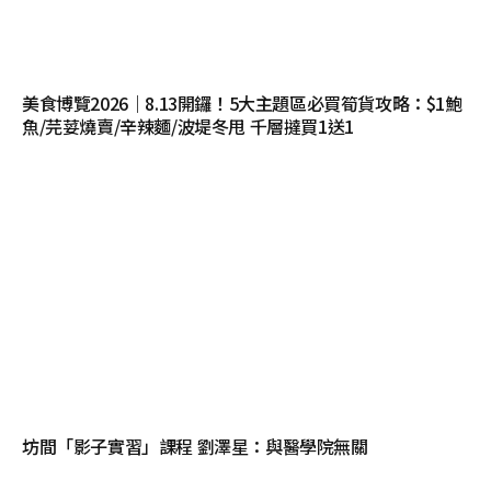
美食博覽2026｜8.13開鑼！5大主題區必買筍貨攻略：$1鮑
魚/芫荽燒賣/辛辣麵/波堤冬甩 千層撻買1送1
坊間「影子實習」課程 劉澤星：與醫學院無關