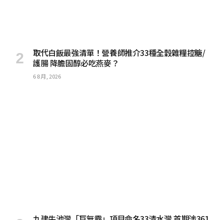
取代白飯最強清單！營養師推介33種全穀雜糧控糖/
護腸 降膽固醇必吃燕麥？
6 8 月, 2026
九建牛池灣「巨無霸」項目命名33清水灣 首期涉361