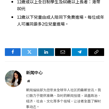
12歲或以上全日制學生及60歲以上長者：港幣
80元
12歲以下兒童由成人陪同下免費進場。每位成年
人可攜同最多2位兒童進場。
Facebook
Twitter
LinkedIn
电
Telegram
复
子
制
邮
链
新闻中心
件
接
网
站
新闻编辑部为您带来全球华人社区的最新资讯。我
们致力于提供准确、及时的新闻报道，涵盖政治、
经济、社会、文化等多个领域，让读者全面了解时
事动态。