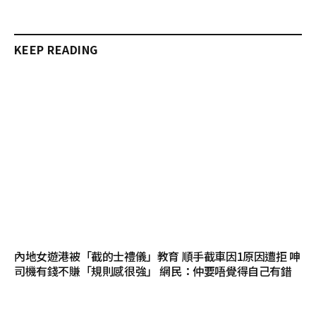
KEEP READING
內地女遊港被「截的士禮儀」教育 順手截車因1原因遭拒 呻
司機有錢不賺「規則感很強」 網民：仲要唔覺得自己有錯