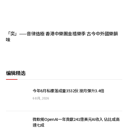
「奕」——音律造極 香港中樂團金禧樂季 古今中外國樂韻
味
编辑精选
今年6月私樓落成量3532伙 按月彈升3.4倍
6 8 月, 2026
微軟揭OpenAI一年貢獻241億美元AI收入 佔比或高
達七成