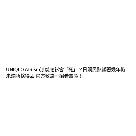
UNIQLO AIRism涼感底衫會「死」？日網民熱議著幾年仍
未爛唔捨得丟 官方教路一招看壽命！