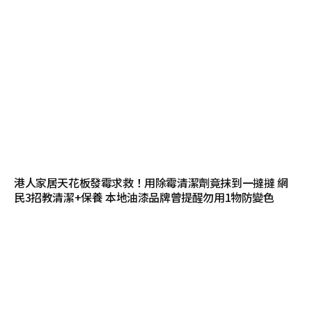
港人家居天花板發霉求救！用除霉清潔劑竟抹到一撻撻 網
民3招教清潔+保養 本地油漆品牌曾提醒勿用1物防變色