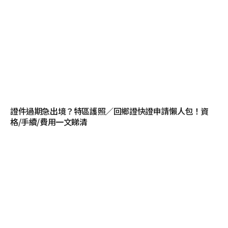
證件過期急出境？特區護照／回鄉證快證申請懶人包！資
格/手續/費用一文睇清