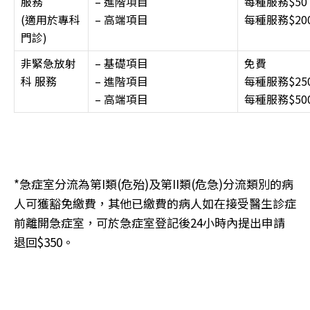
服務
– 進階項目
每種服務$50
(適用於專科
– 高端項目
每種服務$20
門診)
非緊急放射
– 基礎項目
免費
科 服務
– 進階項目
每種服務$25
– 高端項目
每種服務$50
*急症室分流為第I類(危殆)及第II類(危急)分流類別的病
人可獲豁免繳費，其他已繳費的病人如在接受醫生診症
前離開急症室，可於急症室登記後24小時內提出申請
退回$350。