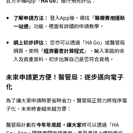
官方手機App「
HA Go
」進行預先評估：
了解申請方法：
登入App後，尋找「
醫療費用援助
一站通
」功能，裡面有詳細的申請教學。
網上初步評估：
您亦可以透過「HA Go」或醫管局
網頁，使用「
經濟審查計算程式
」，輸入家庭的收
入及資產資料，初步估算自己是否符合資格。
未來申請更方便！
醫管局：
逐步邁向電子
化
為了讓大家申請時更省時省力，醫管局正努力將程序電
子化，未來將會越來越方便：
醫管局計劃在
今年年底起，讓大家
將可以透過「HA
Go」App，隨時查閱申請進度，甚至直接上傳所需文