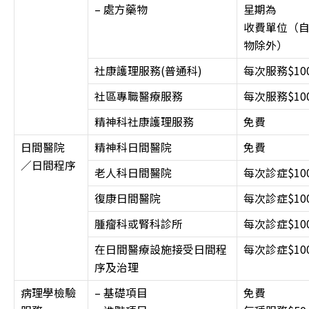
– 處方藥物
星期為
收費單位（
物除外）
社康護理服務(普通科)
每次服務$10
社區專職醫療服務
每次服務$10
精神科社康護理服務
免費
日間醫院
精神科日間醫院
免費
／日間程序
老人科日間醫院
每次診症$10
復康日間醫院
每次診症$10
腫瘤科或腎科診所
每次診症$10
在日間醫療設施接受日間程
每次診症$10
序及治理
病理學檢驗
– 基礎項目
免費