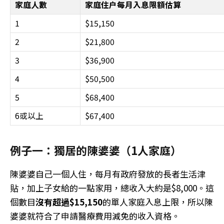
家庭人數
家庭住户每月入息限額估算
1
$15,150
2
$21,800
3
$36,900
4
$50,500
5
$68,400
6或以上
$67,400
例子一：獨居的陳婆婆（1人家庭）
陳婆婆自己一個人住，每月有政府發放的長者生活津
貼，加上子女給的一點家用，總收入大約是$8,000。這
個數目
沒有超過$15,150
的單人家庭入息上限，所以陳
婆婆就符合了申請醫療費用減免的收入資格。