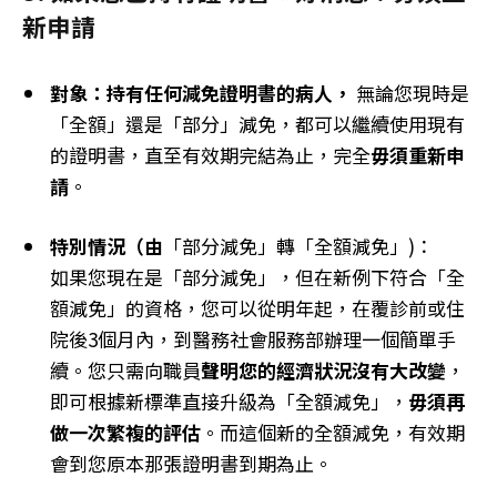
新申請
對象：持有任何減免證明書的病人，
無論您現時是
「全額」還是「部分」減免，都可以繼續使用現有
的證明書，直至有效期完結為止，完全
毋須重新申
請
。
特別情況（由
「部分減免」轉「全額減免」)：
如果您現在是「部分減免」，但在新例下符合「全
額減免」的資格，您可以從明年起，在覆診前或住
院後3個月內，到醫務社會服務部辦理一個簡單手
續。您只需向職員
聲明您的經濟狀況沒有大改變
，
即可根據新標準直接升級為「全額減免」，
毋須再
做一次繁複的評估
。而這個新的全額減免，有效期
會到您原本那張證明書到期為止。