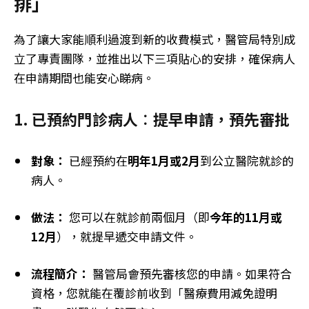
排」
為了讓大家能順利過渡到新的收費模式，醫管局特別成
立了專責團隊，並推出以下三項貼心的安排，確保病人
在申請期間也能安心睇病。
1. 已預約門診病人︰
提早申請，預先審批
對象：
已經預約在
明年1月或2月
到公立醫院就診的
病人。
做法：
您可以在就診前兩個月（即
今年的11月或
12月
），就提早遞交申請文件。
流程簡介：
醫管局會預先審核您的申請。如果符合
資格，您就能在覆診前收到「醫療費用減免證明