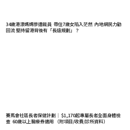
34歲港漂媽媽慘遭裁員 帶住7歲女陷入茫然 內地網民力勸
回流 堅持留港背後有「長遠規劃」？
賽馬會社區長者保健計劃｜ $1,170起專屬長者全面身體檢
查 60歲以上醫療券適用 （附項目/收費/診所資料）