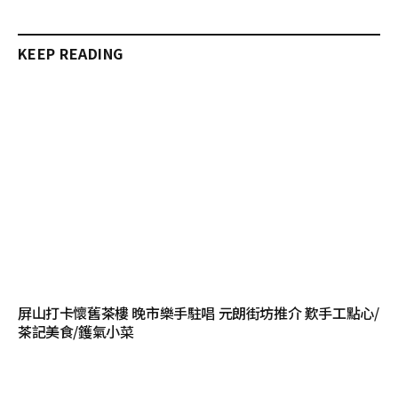
KEEP READING
屏山打卡懷舊茶樓 晚市樂手駐唱 元朗街坊推介 歎手工點心/
茶記美食/鑊氣小菜