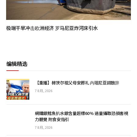
极端干旱冲击欧洲经济 罗马尼亚炸河床引水
编辑精选
【重播】赫茨尔祖父母安葬礼 内塔尼亚胡致辞
7 8 月, 2026
網購銀鱈魚扒水銀含量超標60% 過量攝取恐損害視
力聽覺 附食安指引
7 8 月, 2026