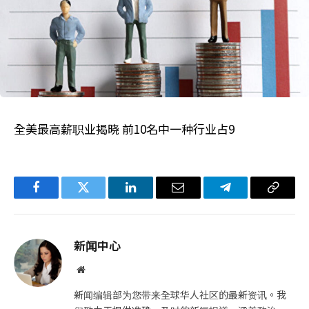
全美最高薪职业揭晓 前10名中一种行业占9
Facebook
Twitter
LinkedIn
电
Telegram
复
子
制
邮
链
新闻中心
件
接
网
站
新闻编辑部为您带来全球华人社区的最新资讯。我