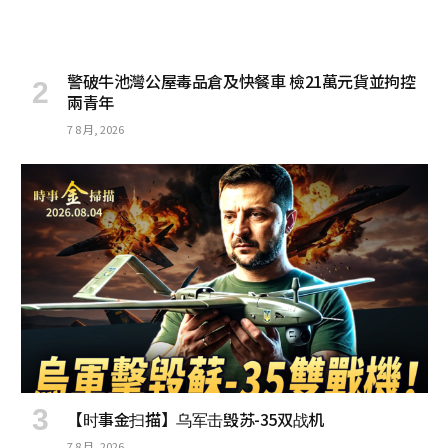
警破牛池灣公屋毒品倉及快餐車 檢21萬元貨並拘控
兩青年
7 8 月, 2026
【时事金扫描】乌军击毁苏-35双战机
7 8 月, 2026