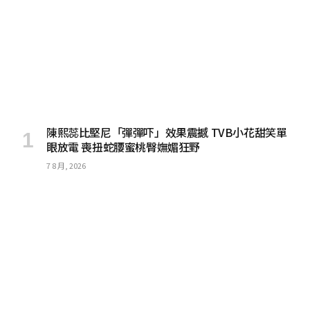
陳熙蕊比堅尼「彈彈吓」效果震撼 TVB小花甜笑單
眼放電 喪扭蛇腰蜜桃臀嫵媚狂野
7 8 月, 2026