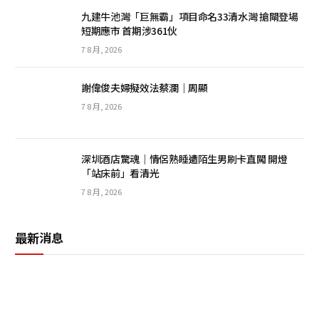
九建牛池灣「巨無霸」項目命名33清水灣 搶閘登場
短期應市 首期涉361伙
7 8 月, 2026
謝偉俊夫婦擬效法蔡瀾｜周顯
7 8 月, 2026
深圳酒店驚魂｜情侶熟睡遭陌生男刷卡直闖 開燈
「站床前」看清光
7 8 月, 2026
最新消息