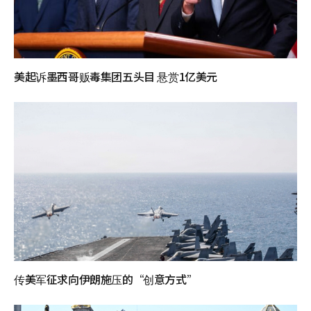
美起诉墨西哥贩毒集团五头目 悬赏1亿美元
传美军征求向伊朗施压的“创意方式”