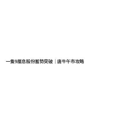
一隻9厘息股份蓄勢突破｜唐牛午市攻略