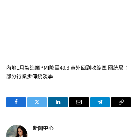
內地1月製造業PMI降至49.3 意外回到收縮區 國統局：
部分行業步傳統淡季
Facebook
Twitter
LinkedIn
电
Telegram
复
子
制
邮
链
新闻中心
件
接