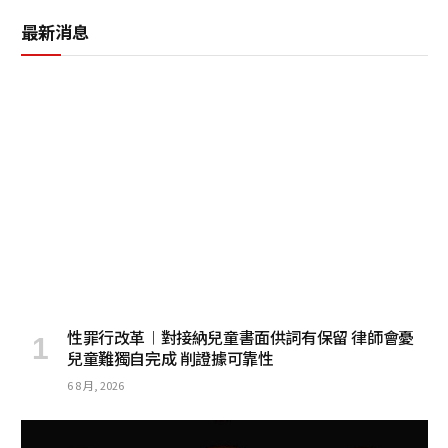
最新消息
性罪行改革︱對接納兒童書面供詞有保留 律師會憂
兒童難獨自完成 削證據可靠性
6 8 月, 2026