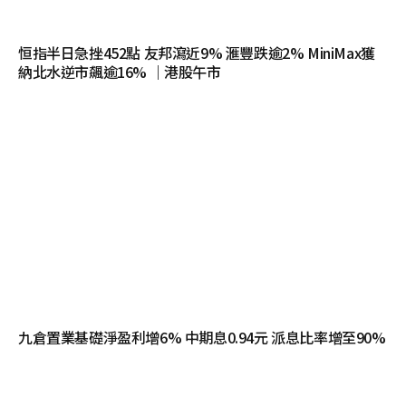
恒指半日急挫452點 友邦瀉近9% 滙豐跌逾2% MiniMax獲
納北水逆市飆逾16% ｜港股午市
九倉置業基礎淨盈利增6% 中期息0.94元 派息比率增至90%