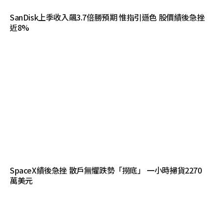
SanDisk上季收入飆3.7倍勝預期 惟指引遜色 股價績後急挫
近8%
SpaceX績後急挫 散戶無懼跌勢「撈底」 一小時掃貨2270
萬美元