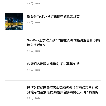
6 8 月, 2026
墨西哥TikTok网红直播中遭枪击身亡
6 8 月, 2026
SanDisk上季收入飆3.7倍勝預期 惟指引遜色 股價績
後急挫近8%
6 8 月, 2026
台灣知名出版人高希均逝世 享年90歲
6 8 月, 2026
許靖韻打頭陣空降佛山街頭挑戰《音樂召集令》60
分鐘完成召集任務 終極舞台解鎖開心大叫：好癲呀
6 8 月, 2026