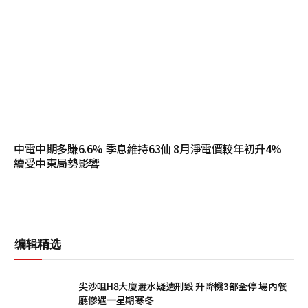
中電中期多賺6.6% 季息維持63仙 8月淨電價較年初升4%
續受中東局勢影響
编辑精选
尖沙咀H8大廈灑水疑遭刑毀 升降機3部全停 場內餐
廳慘遇一星期寒冬