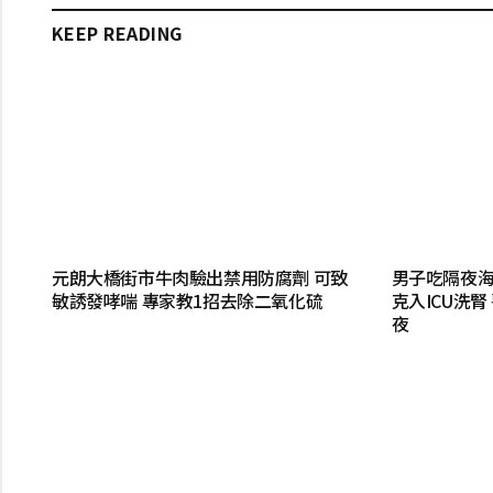
KEEP READING
元朗大橋街市牛肉驗出禁用防腐劑 可致
男子吃隔夜海
敏誘發哮喘 專家教1招去除二氧化硫
克入ICU洗
夜