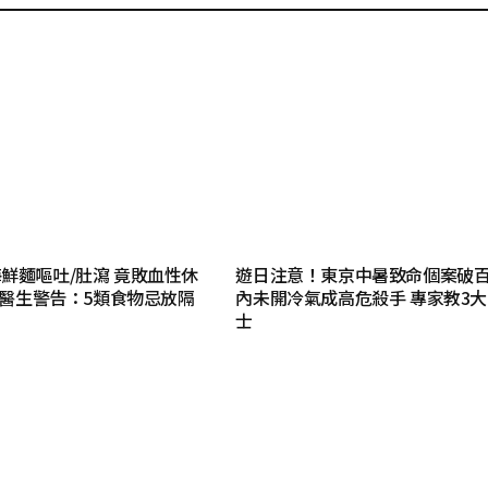
鮮麵嘔吐/肚瀉 竟敗血性休
遊日注意！東京中暑致命個案破百
腎 醫生警告：5類食物忌放隔
內未開冷氣成高危殺手 專家教3
士