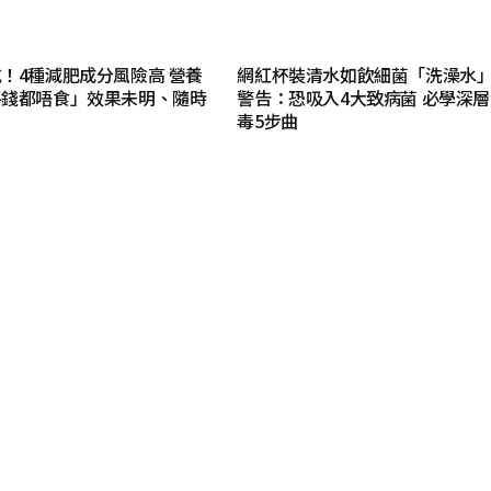
！4種減肥成分風險高 營養
網紅杯裝清水如飲細菌「洗澡水
畀錢都唔食」效果未明、隨時
警告：恐吸入4大致病菌 必學深
毒5步曲