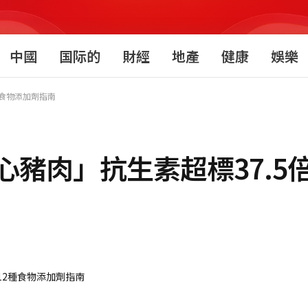
中國
国际的
財經
地產
健康
娛樂
種食物添加劑指南
豬肉」抗生素超標37.5