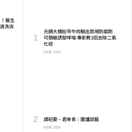
」！醫生
層清洗消
元朗大橋街市牛肉驗出禁用防腐劑
可致敏誘發哮喘 專家教1招去除二氧
化硫
8 8 月, 2026
譚紀豪 – 君幸食｜圍爐談藝
8 8 月, 2026