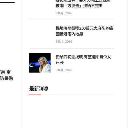
被嘲「方臉儀」接納不完美
8 8 月, 2026
機場海關截獲200萬元大麻花 拘泰
國抵港兩內地男
8 8 月, 2026
田纳西初选揭晓 有望迎来首位女
州长
8 8 月, 2026
宗 室
大防暑貼
最新消息