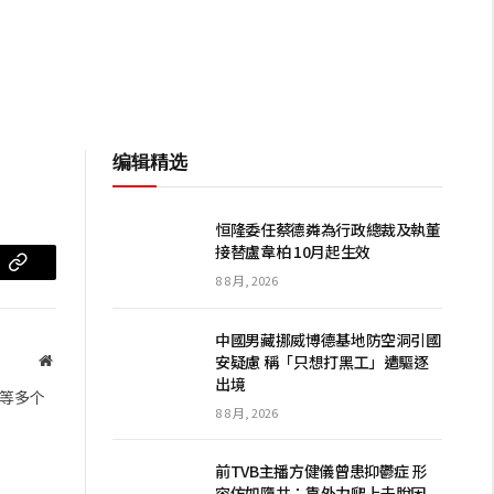
编辑精选
恒隆委任蔡德粦為行政總裁及執董
接替盧韋柏 10月起生效
m
复
8 8 月, 2026
制
中國男藏挪威博德基地防空洞引國
链
安疑慮 稱「只想打黑工」遭驅逐
网
出境
站
接
等多个
8 8 月, 2026
前TVB主播方健儀曾患抑鬱症 形
容仿如墮井：靠外力爬上去脫困