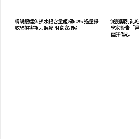
網購銀鱈魚扒水銀含量超標60% 過量攝
減肥藥別亂吃
取恐損害視力聽覺 附食安指引
學家警告「
傷肝傷心