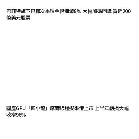
巴菲特旗下巴郡次季現金儲備減8% 大幅加碼回購 買近200
億美元股票
國產GPU「四小龍」摩爾線程擬來港上市 上半年虧損大幅
收窄96%