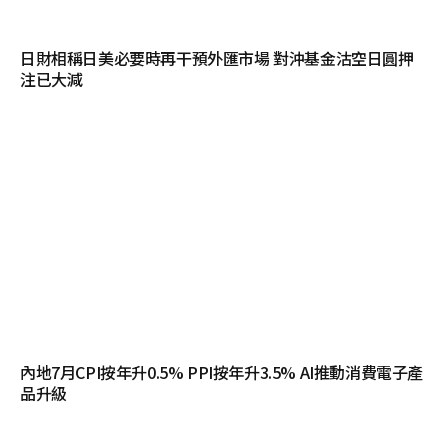
日財相稱日美必要時再干預外匯市場 對沖基金沽空日圓押
注已大減
內地7月CPI按年升0.5% PPI按年升3.5% AI推動消費電子產
品升級