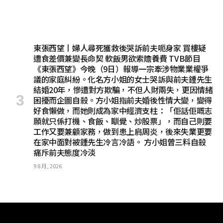
東張西望丨婦人尋死獲救後哭訴前夫呃身家 買樓疑
遭食差價兼變長命契 軟飯男欲索贍養費 TVB節目
《東張西望》今晚（9日）報導一宗牽涉物業業權爭
議的家庭糾紛。化名方小姐的女士哭訴與前夫鍾先生
結婚20年，慘遭對方欺騙，不但人財兩失，更因情緒
困擾而企圖自殺。方小姐指前夫婚後性情大變，變得
好食懶做，而她則成為家中經濟支柱：「佢話佢嘅志
願就只係打機、食飯、瞓覺、炒股票」，而自己則要
工作又要兼顧家務，做到患上肩周炎，後來失業更要
在家中面對被鍾先生冷言冷語。 方小姐曾三料自殺
痛斥前夫態度冷淡
9 8 月, 2026