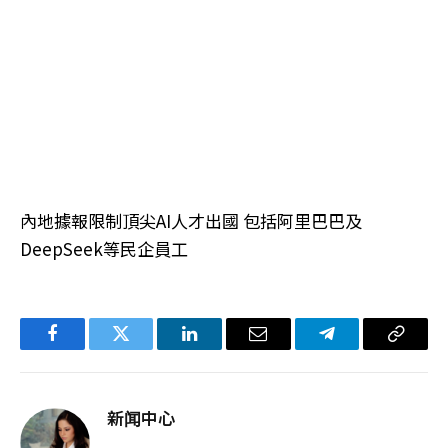
內地據報限制頂尖AI人才出國 包括阿里巴巴及
DeepSeek等民企員工
Facebook
Twitter
LinkedIn
电
Telegram
复
子
制
邮
链
新闻中心
件
接