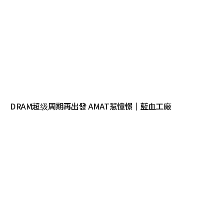
DRAM超级周期再出發 AMAT惹憧憬｜藍血工廠