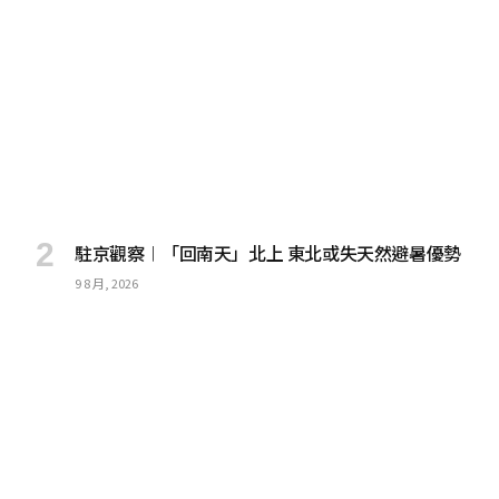
駐京觀察︱「回南天」北上 東北或失天然避暑優勢
9 8 月, 2026