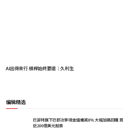
AI出得來行 槓桿始終要還｜久利生
编辑精选
巴菲特旗下巴郡次季現金儲備減8% 大幅加碼回購 買
近200億美元股票