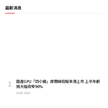
最新消息
國產GPU「四小龍」摩爾線程擬來港上市 上半年虧
損大幅收窄96%
9 8 月, 2026