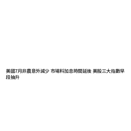
美國7月非農意外減少 市場料加息時間延後 美股三大指數早
段抽升