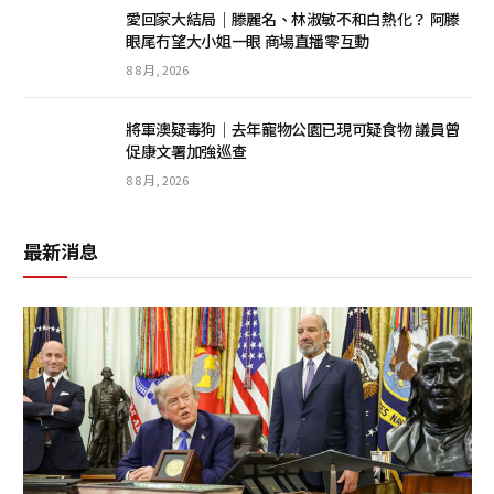
愛回家大結局｜滕麗名、林淑敏不和白熱化？ 阿滕
眼尾冇望大小姐一眼 商場直播零互動
8 8 月, 2026
將軍澳疑毒狗│去年寵物公園已現可疑食物 議員曾
促康文署加強巡查
8 8 月, 2026
最新消息