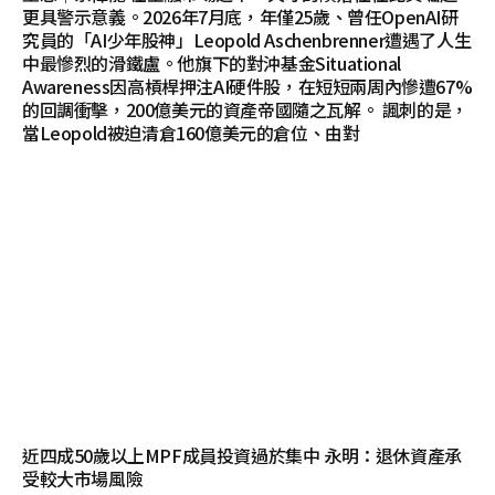
更具警示意義。2026年7月底，年僅25歲、曾任OpenAI研
究員的「AI少年股神」Leopold Aschenbrenner遭遇了人生
中最慘烈的滑鐵盧。他旗下的對沖基金Situational
Awareness因高槓桿押注AI硬件股，在短短兩周內慘遭67%
的回調衝擊，200億美元的資產帝國隨之瓦解。 諷刺的是，
當Leopold被迫清倉160億美元的倉位、由對
近四成50歲以上MPF成員投資過於集中 永明：退休資產承
受較大市場風險