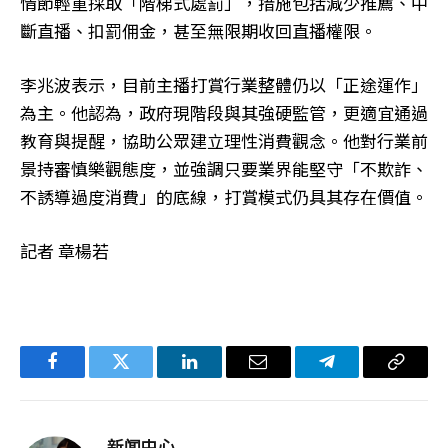
情節輕重採取「階梯式處罰」，措施包括減少推薦、中
斷直播、扣罰佣金，甚至無限期收回直播權限。
李兆波表示，目前主播打賞行業整體仍以「正途運作」
為主。他認為，政府現階段與其強硬監管，更適宜通過
教育與提醒，協助公眾建立理性消費觀念。他對行業前
景持審慎樂觀態度，並強調只要業界能堅守「不欺詐、
不誘導過度消費」的底線，打賞模式仍具其存在價值。
記者 章楊若
Facebook
Twitter
LinkedIn
电
Telegram
复
子
制
邮
链
新闻中心