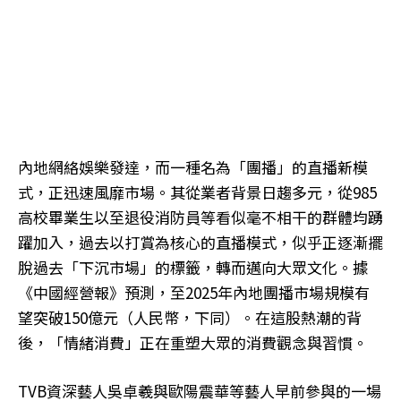
內地網絡娛樂發達，而一種名為「團播」的直播新模
式，正迅速風靡市場。其從業者背景日趨多元，從985
高校畢業生以至退役消防員等看似毫不相干的群體均踴
躍加入，過去以打賞為核心的直播模式，似乎正逐漸擺
脫過去「下沉市場」的標籤，轉而邁向大眾文化。據
《中國經營報》預測，至2025年內地團播市場規模有
望突破150億元（人民幣，下同）。在這股熱潮的背
後，「情緒消費」正在重塑大眾的消費觀念與習慣。
TVB資深藝人吳卓羲與歐陽震華等藝人早前參與的一場