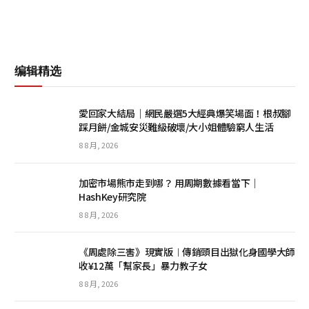
编辑精选
愛回家大結局｜網民嚴選5大經典爆笑場面！根叔腳
踩月餅/金城安災難級破壞/大小姐體驗窮人生活
8 8 月, 2026
加密市場熊市走到哪？ 用周期數據看當下｜
HashKey研究院
8 8 月, 2026
《周處除三害》現實版︱傳銷頭目出獄化身國學大師
收¥12萬「幫家長」暴力教子女
8 8 月, 2026