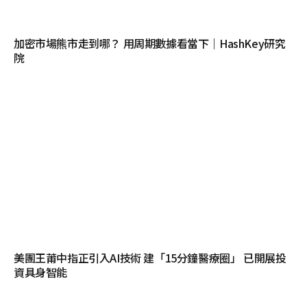
加密市場熊市走到哪？ 用周期數據看當下｜HashKey研究
院
美團王莆中指正引入AI技術 建「15分鐘醫療圈」 已開展投
資具身智能