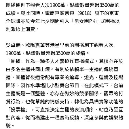
團播便創下觀看人次1900萬、點讚數量超過3500萬的
成績。與此同時，電商巨頭京東（9618）旗下的京東
全球購亦於今年七夕期間引入「男女團PK」式團播以
刺激線上消費。
吳卓羲、歐陽震華等港星早前的團播創下觀看人次
1900萬、點讚數量超過3500萬的成績。
「團播」作為一種多人才藝協作直播模式，其核心在於
由多名主播共同出鏡。有別於依賴單一主播的傳統直
播，團播背後通常配有專業的編導、燈光、運鏡及控場
團隊，製作水準堪比小型舞台節目。在此模式下，台前
主播既是一個整體，亦存在微妙的競爭關係。觀眾的打
賞行為，也從單純的情感支持，轉化為具備實際功能的
「投票權」，可直接決定主播的表演順序、站位乃至互
動內容，從而構建出一種實時反饋、深度參與的娛樂體
驗。