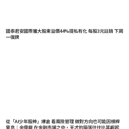
國泰君安國際獲大股東溢價44%提私有化 每股3元註銷 下周
一復牌
從「AI少年股神」爆倉 看風險管理 做對方向也可能因槓桿
窒息｜余偉龍 在金融市場之中，天才的隕落往往比其崛起