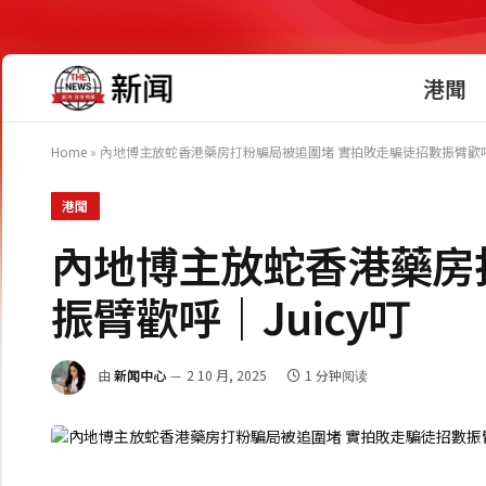
港聞
Home
»
內地博主放蛇香港藥房打粉騙局被追圍堵 實拍敗走騙徒招數振臂歡呼｜
港聞
內地博主放蛇香港藥房
振臂歡呼｜Juicy叮
由
新闻中心
2 10 月, 2025
1 分钟阅读