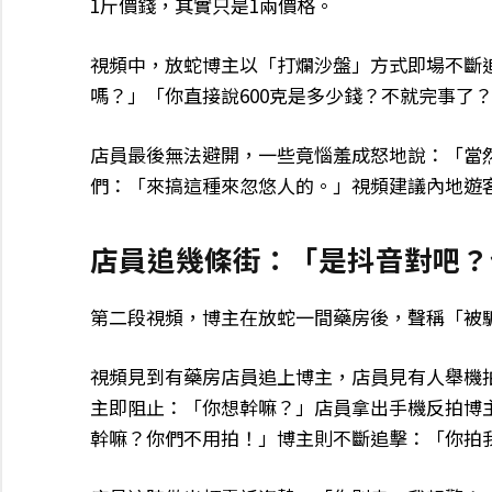
1斤價錢，其實只是1兩價格。
視頻中，放蛇博主以「打爛沙盤」方式即場不斷追問
嗎？」「你直接說600克是多少錢？不就完事了
店員最後無法避開，一些竟惱羞成怒地說：「當然
們：「來搞這種來忽悠人的。」視頻建議內地遊
店員追幾條街：「是抖音對吧？
第二段視頻，博主在放蛇一間藥房後，聲稱「被
視頻見到有藥房店員追上博主，店員見有人舉機
主即阻止：「你想幹嘛？」店員拿出手機反拍博
幹嘛？你們不用拍！」博主則不斷追擊：「你拍