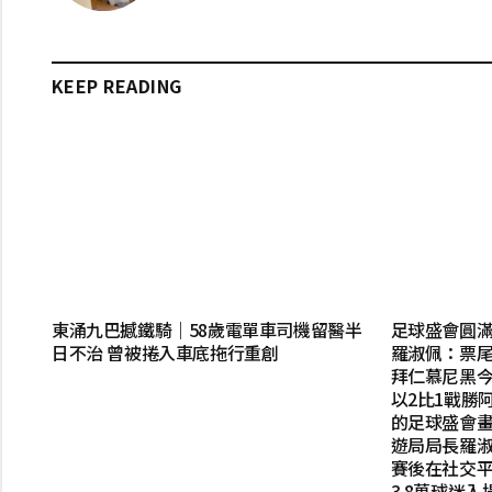
KEEP READING
東涌九巴撼鐵騎｜58歲電單車司機留醫半
足球盛會圓滿
日不治 曾被捲入車底拖行重創
羅淑佩：票尾經濟
拜仁慕尼黑今
以2比1戰勝
的足球盛會
遊局局長羅
賽後在社交
3.8萬球迷