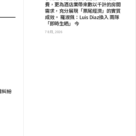
費，更為酒店業帶來數以千計的房間
需求，充分展現「票尾經濟」的實質
成效。 羅淑佩：Luis Diaz換入 兩隊
「即時生晒」 今
7 8 月, 2026
情糾紛