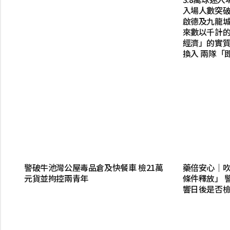
入場人數突破
啟德及九龍
來數以千計
經濟」的實質成
換入 兩隊「
警破牛池灣公屋毒品倉及快餐車 檢21萬
藥倍安心｜
元貨並拘控兩青年
條件釋放」 
響日後是否