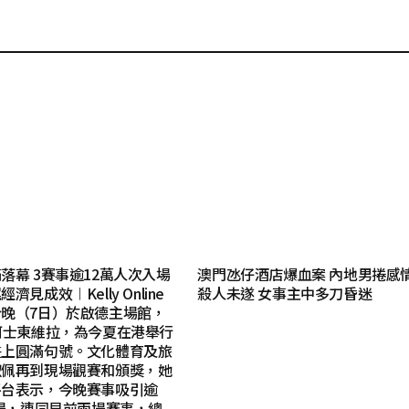
落幕 3賽事逾12萬人次入場
澳門氹仔酒店爆血案 內地男捲感
見成效︱Kelly Online
殺人未遂 女事主中多刀昏迷
晚（7日）於啟德主場館，
阿士東維拉，為今夏在港舉行
畫上圓滿句號。文化體育及旅
淑佩再到現場觀賽和頒獎，她
平台表示，今晚賽事吸引逾
入場，連同早前兩場賽事，總