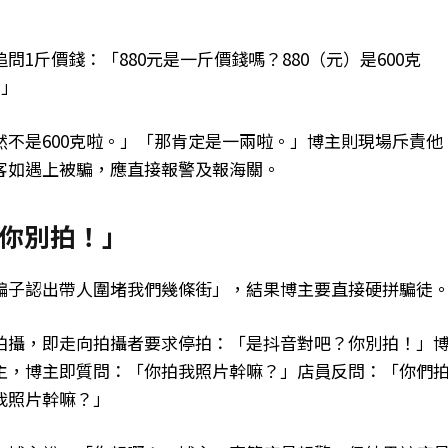
1斤價錢：「880元是一斤價錢嗎？880（元）是600克
？」
不是600克啦。」「那肯定是一兩啦。」博主則現場斥責他
客如遇上被騙，應直接報警及報海關。
你別拍！」
騙子認出帶人圍堵我們幾條街」，結果博主要直接硬拼騙徒
拍攝，即走向拍攝者要求停拍：「是抖音對吧？你別拍！」
主，博主即質問：「你拍我照片幹嘛？」店員反問：「你們
我照片幹嘛？」