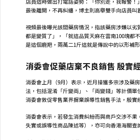
店員這時做出打電話姿勢：「你別走，我報警！
最後離開，不再糾纏，博主則高舉雙手向店員叫
視頻最後曝光該間藥房情況，指該藥房涉嫌以劣
都是變質了」，「就這品質天麻在雲南100塊都
是這個鹿羓，兩萬二1斤這就是傳說中的以形補
消委會促藥店棄不良銷售 殷實
消委會上月（9月）表示，近月接獲多宗涉及藥
法，包括混淆「斤變両」、「両變錢」等計價單
消委會敦促零售業界摒棄誤導性銷售手法，殷實
消委會表示，若發生消費糾紛而與商戶交涉不果
失實或誤導性商品陳述等），亦可向香港海關查