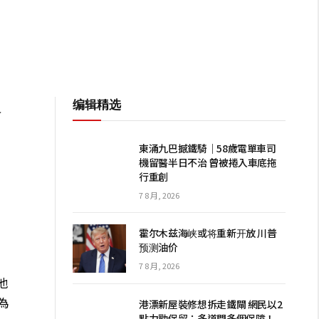
编辑精选
員
東涌九巴撼鐵騎｜58歲電單車司
機留醫半日不治 曾被捲入車底拖
行重創
7 8 月, 2026
霍尔木兹海峡或将重新开放 川普
预测油价
7 8 月, 2026
他
為
港漂新屋裝修想拆走鐵閘 網民以2
點力勸保留：多道門多個保障！