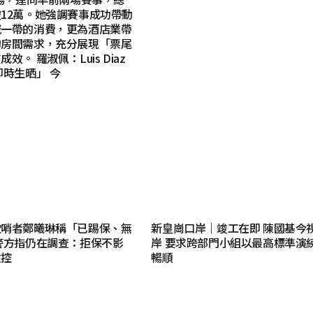
12萬。她強調賽事成功帶動
城一帶的消費，更為酒店業帶
的房間需求，充分展現「票尾
效。 羅淑佩：Luis Diaz
即時生晒」 今
吹哨者鄭曦琳稱「已踢保、無
新皇崗口岸｜竣工在即 陳國基今
警方指仍在調查：拒保不影
岸 要求跨部門小組以最高標準演
檢控
暢順