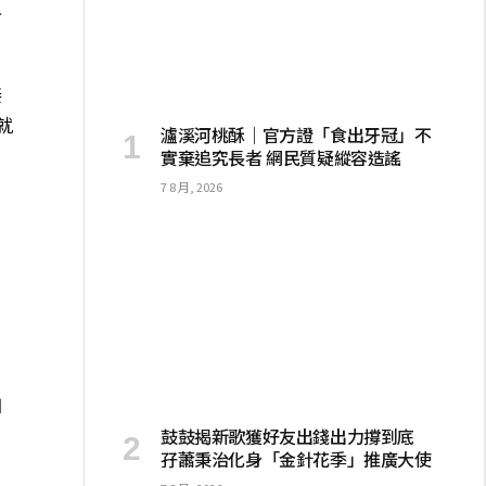
員
接
就
瀘溪河桃酥｜官方證「食出牙冠」不
實棄追究長者 網民質疑縱容造謠
7 8 月, 2026
。
如
鼓鼓揭新歌獲好友出錢出力撐到底
孖蕭秉治化身「金針花季」推廣大使