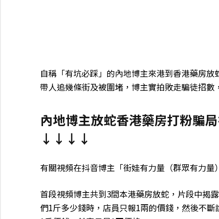
自稱「有坑必踩」的內地博主來港到香港藥房放
帶人追幾條街及被圍堵，博主實拍敗走騙徒招數
內地博主放蛇香港藥房打粉騙局
↓↓↓↓
有關視頻在抖音博主「街娃有力量（群眾有力量
首段視頻博主共到3間本港藥房放蛇，片段中揭
們1斤多少錢時，店員只報1兩的價錢，然後不斷