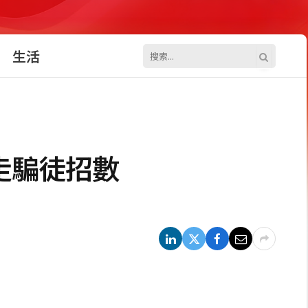
生活
走騙徒招數