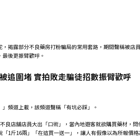
蛇，揭露部分不良藥房打粉騙局的常用套路，期間聲稱被店
，最後更振臂歡呼。
被追圍堵 實拍敗走騙徒招數振臂歡呼
）」頻道上載，該頻道聲稱「有坑必踩」。
露不良店舖店員大出「口術」，當內地遊客就欲購買藥材，問
說「1斤16兩」「在這買一送一」，讓人有假像以為所報價格