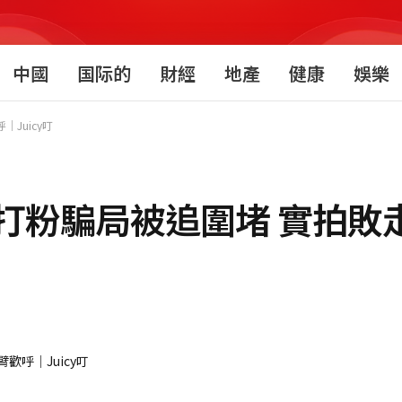
中國
国际的
財經
地產
健康
娛樂
Juicy叮
打粉騙局被追圍堵 實拍敗