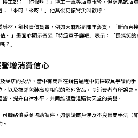
」博主說：「你報啊！」博主一直等店員報警，但結果該店
囂：「來呀！來呀！」他其後更振臂尖叫歡呼。
質藥材，卻扮貴價貨賣，例如天麻都是陳年舊貨，「斷面直
不值。」畫面亦顯示奇葩「特級童子鹿羓」表示：「最搞笑的
形嗎？」
經營增消費信心
房及藥店的投訴，當中有商戶在銷售過程中仍採取具爭議的手
位，以及推銷包裝高度相似的影射貨品，令消費者有所誤會
經營，提升自律水平，共同維護香港購物天堂的美譽。
，可聯絡消委會協助調停。如懷疑商戶涉及不良營商手法（
詢。