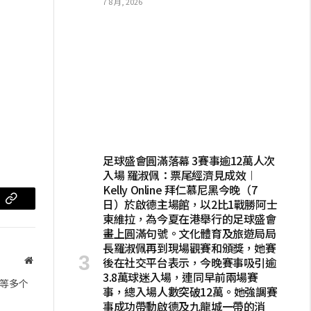
7 8 月, 2026
足球盛會圓滿落幕 3賽事逾12萬人次
入場 羅淑佩：票尾經濟見成效︱
Kelly Online 拜仁慕尼黑今晚（7
日）於啟德主場館，以2比1戰勝阿士
m
复
東維拉，為今夏在港舉行的足球盛會
制
畫上圓滿句號。文化體育及旅遊局局
長羅淑佩再到現場觀賽和頒獎，她賽
链
後在社交平台表示，今晚賽事吸引逾
网
站
3.8萬球迷入場，連同早前兩場賽
接
等多个
事，總入場人數突破12萬。她強調賽
事成功帶動啟德及九龍城一帶的消