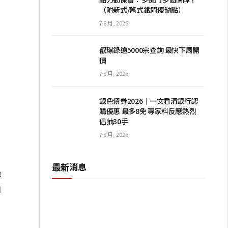
（附新式/舊式鐵閘優缺點）
7 8 月, 2026
叡璟錄逾5000宗查詢 最快下周開
價
7 8 月, 2026
銀色債券2026｜一文看清銀行認
購優惠 最多8免 專家料反應熱烈
倡抽30手
7 8 月, 2026
。
最新消息
博
拍