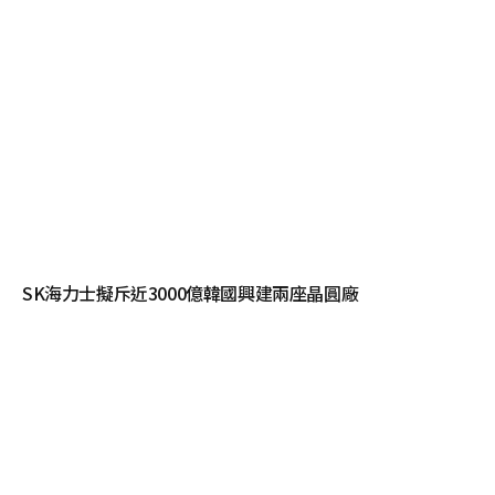
SK海力士擬斥近3000億韓國興建兩座晶圓廠