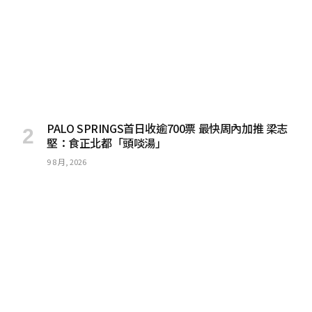
PALO SPRINGS首日收逾700票 最快周內加推 梁志
堅：食正北都「頭啖湯」
9 8 月, 2026