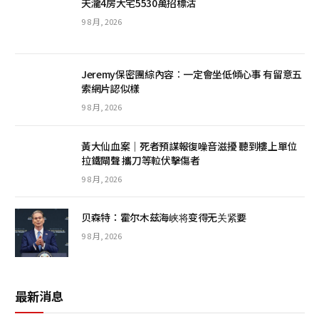
天瀧4房大宅5530萬招標沽
9 8 月, 2026
Jeremy保密團綜內容︰一定會坐低傾心事 有留意五
索網片認似樣
9 8 月, 2026
黃大仙血案│死者預謀報復噪音滋擾 聽到樓上單位
拉鐵閘聲 攜刀等𨋢伏擊傷者
9 8 月, 2026
贝森特：霍尔木兹海峡将变得无关紧要
9 8 月, 2026
最新消息