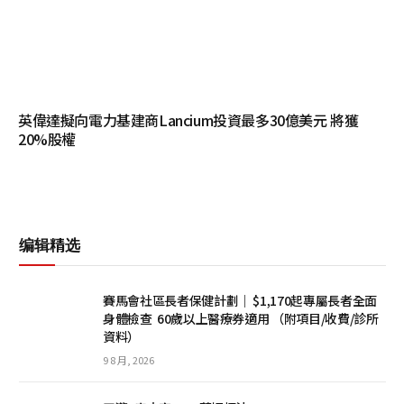
英偉達擬向電力基建商Lancium投資最多30億美元 將獲
20%股權
编辑精选
賽馬會社區長者保健計劃｜ $1,170起專屬長者全面
身體檢查 60歲以上醫療券適用 （附項目/收費/診所
資料）
9 8 月, 2026