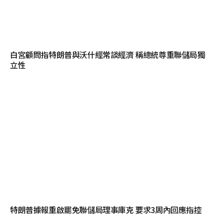
白宮顧問指特朗普與沃什經常談經濟 稱總統尊重聯儲局獨
立性
特朗普據報重啟罷免聯儲局理事庫克 要求3周內回應指控