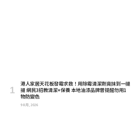
港人家居天花板發霉求救！用除霉清潔劑竟抹到一撻
撻 網民3招教清潔+保養 本地油漆品牌曾提醒勿用1
物防變色
9 8 月, 2026