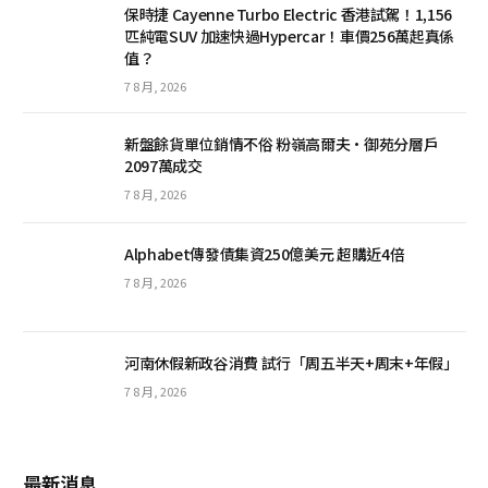
保時捷 Cayenne Turbo Electric 香港試駕！1,156
匹純電SUV 加速快過Hypercar！車價256萬起真係
值？
7 8 月, 2026
新盤餘貨單位銷情不俗 粉嶺高爾夫·御苑分層戶
2097萬成交
7 8 月, 2026
Alphabet傳發債集資250億美元 超購近4倍
7 8 月, 2026
河南休假新政谷消費 試行「周五半天+周末+年假」
7 8 月, 2026
最新消息