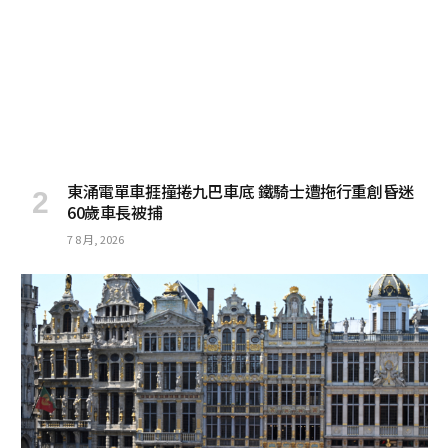
東涌電單車捱撞捲九巴車底 鐵騎士遭拖行重創昏迷
60歲車長被捕
7 8 月, 2026