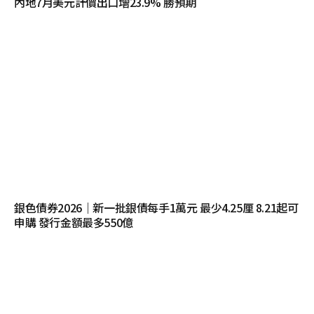
內地7月美元計價出口增23.9% 勝預期
銀色債券2026｜新一批銀債每手1萬元 最少4.25厘 8.21起可
申購 發行金額最多550億