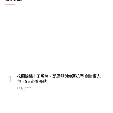
花開錦繡｜丁禹兮、鄧恩熙與命運抗爭 劇情懶人
包、5大必看亮點
7 8 月, 2026