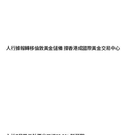
人行據報轉移倫敦黃金儲備 撐香港成國際黃金交易中心