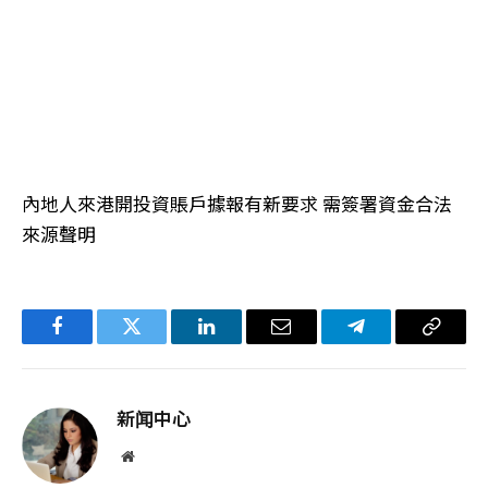
內地人來港開投資賬戶據報有新要求 需簽署資金合法
來源聲明
Facebook
Twitter
LinkedIn
电
Telegram
复
子
制
邮
链
新闻中心
件
接
网
站