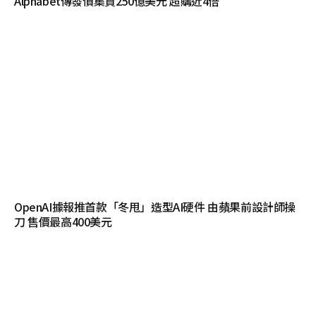
Alphabet傳發債集資250億美元 超購近4倍
OpenAI據報推首款「冬甩」造型AI硬件 由蘋果前設計師操
刀 售價最高400美元