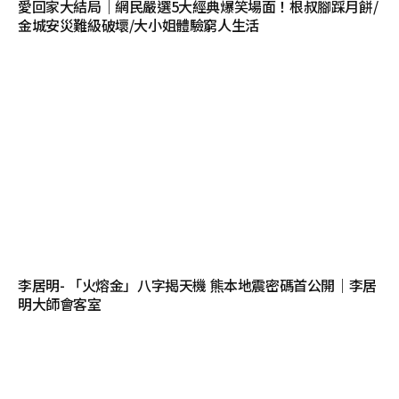
愛回家大結局｜網民嚴選5大經典爆笑場面！根叔腳踩月餅/
金城安災難級破壞/大小姐體驗窮人生活
李居明- 「火熔金」八字揭天機 熊本地震密碼首公開｜李居
明大師會客室