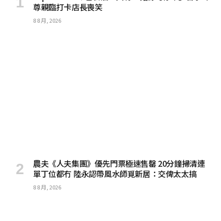
尊親臨打卡店長喪笑
8 8 月, 2026
農夫《人夫集團》優先門票極速售罄 20分鐘掃清連
單丁位都冇 陸永認帶風水師覓新居：交俾太太搞
8 8 月, 2026