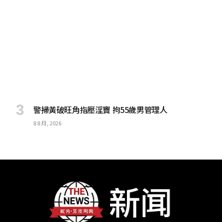
警掃黃破旺角指壓淫竇 拘55歲男管理人
8 8 月, 2026