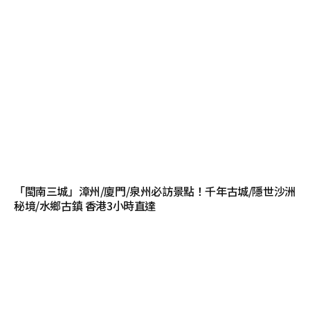
「閩南三城」漳州/廈門/泉州必訪景點！千年古城/隱世沙洲
秘境/水鄉古鎮 香港3小時直達