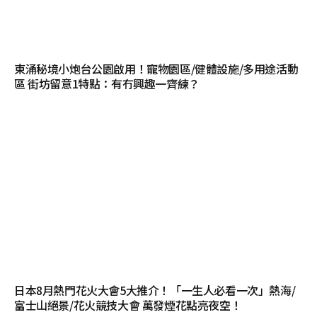
東涌秘境小炮台公園啟用！寵物園區/健體設施/多用途活動
區 街坊留意1特點：有冇興趣一齊練？
日本8月熱門花火大會5大推介！「一生人必看一次」熱海/
富士山絕景/花火競技大會 萬發煙花點亮夜空！