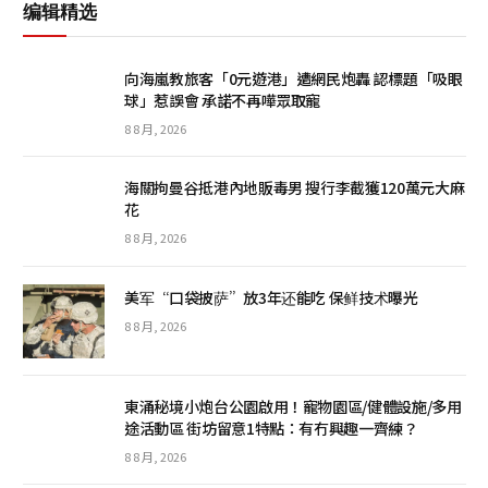
编辑精选
向海嵐教旅客「0元遊港」遭網民炮轟 認標題「吸眼
球」惹誤會 承諾不再嘩眾取寵
8 8 月, 2026
海關拘曼谷抵港內地販毒男 搜行李截獲120萬元大麻
花
8 8 月, 2026
美军“口袋披萨”放3年还能吃 保鲜技术曝光
8 8 月, 2026
東涌秘境小炮台公園啟用！寵物園區/健體設施/多用
途活動區 街坊留意1特點：有冇興趣一齊練？
8 8 月, 2026