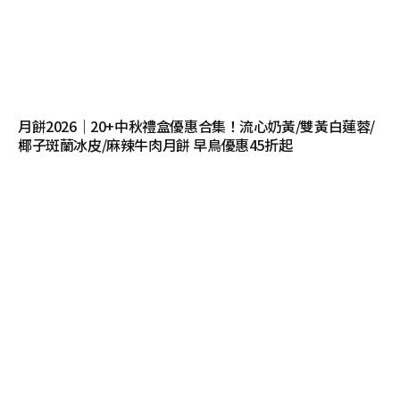
月餅2026｜20+中秋禮盒優惠合集！流心奶黃/雙黃白蓮蓉/
椰子斑蘭冰皮/麻辣牛肉月餅 早鳥優惠45折起