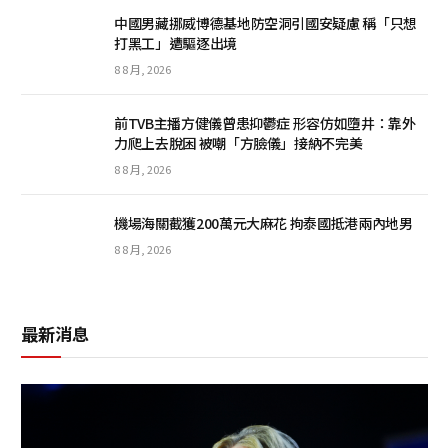
中國男藏挪威博德基地防空洞引國安疑慮 稱「只想
打黑工」遭驅逐出境
8 8 月, 2026
前TVB主播方健儀曾患抑鬱症 形容仿如墮井：靠外
力爬上去脫困 被嘲「方臉儀」接納不完美
8 8 月, 2026
機場海關截獲200萬元大麻花 拘泰國抵港兩內地男
8 8 月, 2026
最新消息