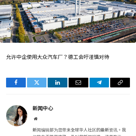
允许中企使用大众汽车厂？德工会吁谨慎对待
Facebook
Twitter
LinkedIn
电
Telegram
复
子
制
邮
链
新闻中心
件
接
网
站
新闻编辑部为您带来全球华人社区的最新资讯。我