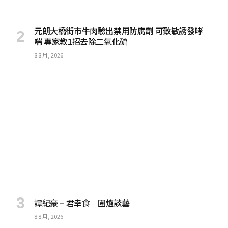
元朗大橋街市牛肉驗出禁用防腐劑 可致敏誘發哮
喘 專家教1招去除二氧化硫
8 8 月, 2026
譚紀豪 – 君幸食｜圍爐談藝
8 8 月, 2026