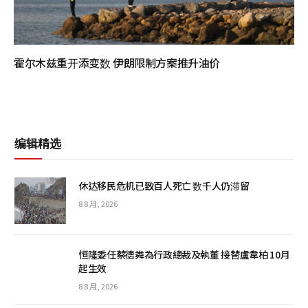
霍尔木兹重开添变数 伊朗限制方案推升油价
编辑精选
休达移民危机已致百人死亡 数千人仍滞留
8 8 月, 2026
恒隆委任蔡德粦為行政總裁及執董 接替盧韋柏 10月
起生效
8 8 月, 2026