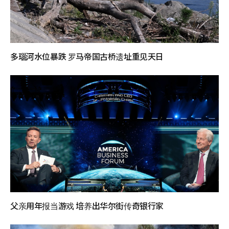
多瑙河水位暴跌 罗马帝国古桥遗址重见天日
父亲用年报当游戏 培养出华尔街传奇银行家