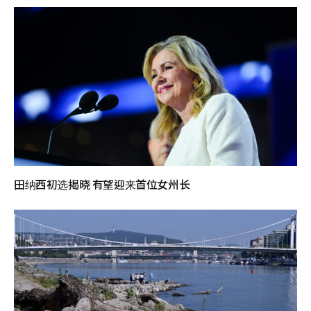
田纳西初选揭晓 有望迎来首位女州长