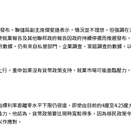
遲發布。聯儲局副主席傑斐遜表示，情況並不理想，但強調在
使就業報告及其他聯邦政府報告因政府持續停擺而推遲發布
政府數據，仍有來自私營部門、企業調查、家庭調查的數據，
上行，重申如果沒有貨幣政策支持，就業市場可能面臨壓力
標利率距離零水平下限仍很遠，即使由目前的4厘至4.25厘
能力。他認為，貨幣政策要比現時寬鬆得多，因為移民政策
以作應對。