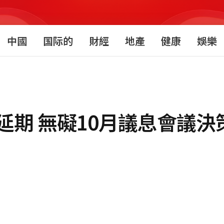
中國
国际的
財經
地產
健康
娛樂
期 無礙10月議息會議決