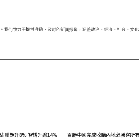
子
邮
件
。我们致力于提供准确、及时的新闻报道，涵盖政治、经济、社会、文化
點 聯想升8% 智譜升逾14%
百勝中國完成收購內地必勝客所有