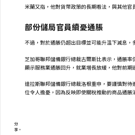
米蘭又指，他對貨幣政策的長期看法，與其他官
部份儲局官員續憂通脹
不過，對於通脹仍超出目標並可能升溫下減息，
芝加哥聯邦儲備銀行總裁古爾斯比表示，通脹率
顯示服務業通脹回升，就業增長放緩，他對前期
達拉斯聯邦儲備銀行總裁洛根重申，要謹慎對待
位令人擔憂，因為反映即使關稅推動的商品通脹
分
享。