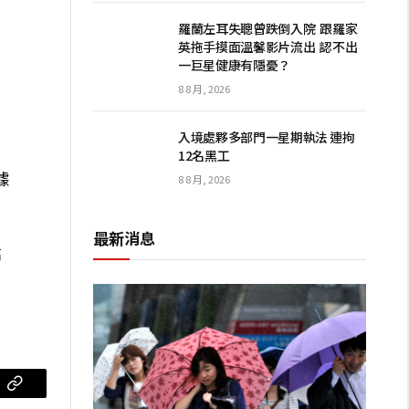
羅蘭左耳失聰曾跌倒入院 跟羅家
英拖手摸面溫馨影片流出 認不出
一巨星健康有隱憂？
8 8 月, 2026
入境處夥多部門一星期執法 連拘
12名黑工
據
8 8 月, 2026
最新消息
高
m
复