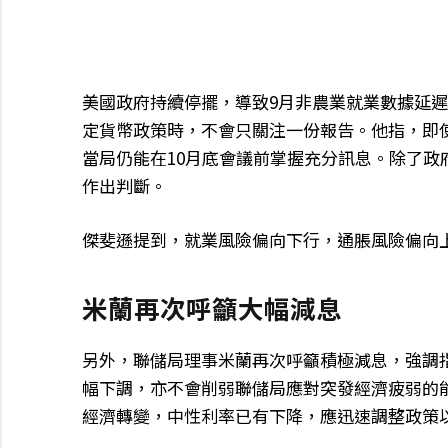
美國政府持續停擺，導致9月非農業就業數據延
定貨幣政策時，不會只關注一份報告。他指，即
當局仍能在10月底會議前掌握充分訊息。除了
作出判斷。
傑斐遜提到，就業風險偏向下行，通脹風險偏向
米蘭再次呼籲大幅減息
另外，聯儲局理事米蘭再次呼籲積極減息，強調指
幅下調，亦不會削弱聯儲局應對突發經濟疲弱的
經濟轉變，中性利率已有下降，應迅速調整政策