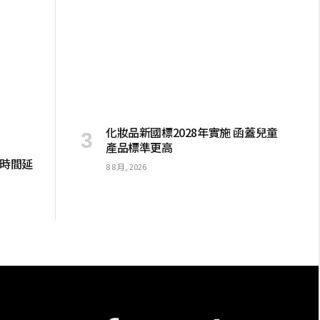
化妝品新國標2028年實施 函蓋兒童
產品標準更高
息時間延
8 8 月, 2026