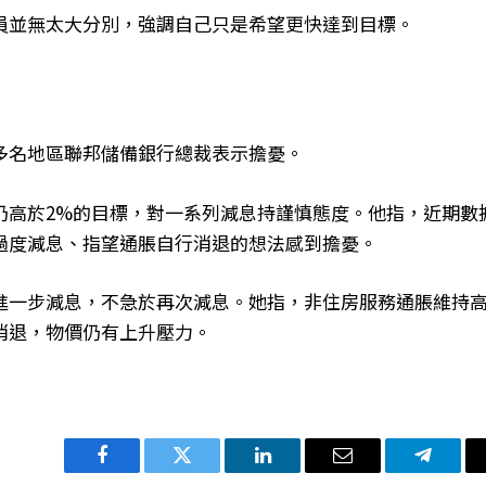
員並無太大分別，強調自己只是希望更快達到目標。
多名地區聯邦儲備銀行總裁表示擔憂。
仍高於2%的目標，對一系列減息持謹慎態度。他指，近期數
過度減息、指望通脹自行消退的想法感到擔憂。
進一步減息，不急於再次減息。她指，非住房服務通脹維持
消退，物價仍有上升壓力。
Facebook
Twitter
LinkedIn
电
Telegra