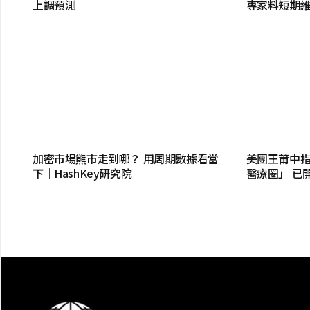
上調預測
專家料短期維
加密市場熊市走到哪？ 用周期數據看當
美團王莆中指
下｜HashKey研究院
醫療圈」 已