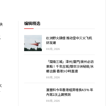
编辑精选
決
，
以
欧洲野火肆虐 推动空中灭火飞机
研发潮
8 8 月, 2026
。
「閩南三城」漳州/廈門/泉州必訪
景點！千年古城/隱世沙洲秘境/水
鄉古鎮 香港3小時直達
8 8 月, 2026
大
滙豐料今年香港經濟增長4.5% 年
令
內第2次上調預測
8 8 月, 2026