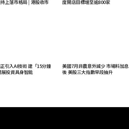
持上落市格局 | 港股收市
度開店目標增至逾800家
正引入AI技術 建「15分鐘
美國7月非農意外減少 市場料加
開展投資具身智能
後 美股三大指數早段抽升