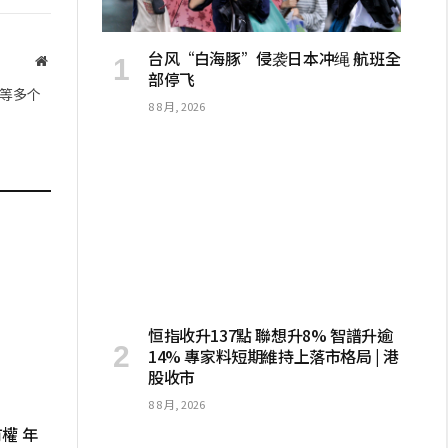
制
链
台风“白海豚”侵袭日本冲绳 航班全
网
部停飞
站
接
等多个
8 8 月, 2026
恒指收升137點 聯想升8% 智譜升逾
14% 專家料短期維持上落市格局 | 港
股收市
8 8 月, 2026
權 年