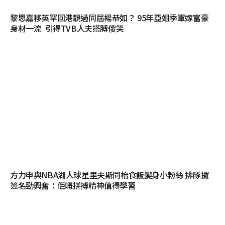
黎思嘉移英罕回港靚過同屆楊恭如？ 95年亞姐季軍嫁富豪
身材一流 引得TVB人夫搭膊傻笑
方力申與NBA湖人球星里夫斯同枱食飯變身小粉絲 排隊攞
簽名勁興奮：佢嘅拼搏精神值得學習