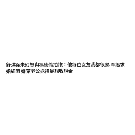
舒淇從未幻想與馮德倫拍拖：他每位女友我都很熟 罕揭求
婚細節 嫌棄老公送禮最想收現金