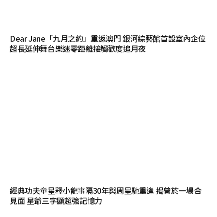
Dear Jane「九月之約」重返澳門 銀河綜藝館首設室內企位
超長延伸舞台樂迷零距離接觸歡度追月夜
經典功夫童星釋小龍事隔30年與周星馳重逢 揭曾於一場合
見面 星爺三字顯超強記憶力