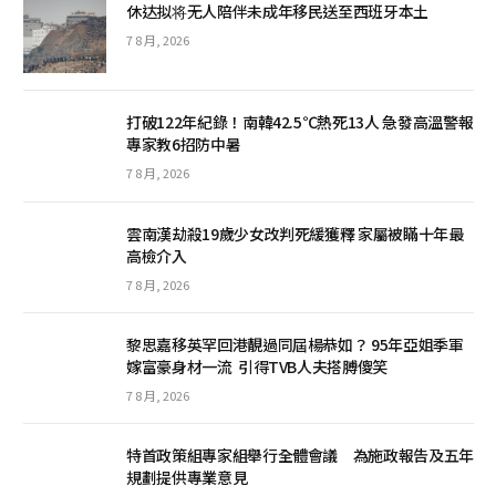
休达拟将无人陪伴未成年移民送至西班牙本土
7 8 月, 2026
打破122年紀錄！南韓42.5℃熱死13人 急發高溫警報
專家教6招防中暑
7 8 月, 2026
雲南漢劫殺19歲少女改判死緩獲釋 家屬被瞞十年最
高檢介入
7 8 月, 2026
黎思嘉移英罕回港靚過同屆楊恭如？ 95年亞姐季軍
嫁富豪身材一流 引得TVB人夫搭膊傻笑
7 8 月, 2026
特首政策組專家組舉行全體會議 為施政報告及五年
規劃提供專業意見