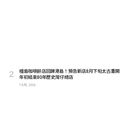
檀島咖啡餅店回歸港島！預告新店8月下旬太古重開
年初結束80年歷史灣仔總店
7 8 月, 2026