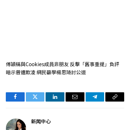
傅穎稱與Cookies成員非朋友 反擊「舊事重提」負評
暗示曾遭欺凌 網民籲學楊思琦討公道
Facebook
Twitter
LinkedIn
电
Telegram
复
子
制
邮
链
新闻中心
件
接