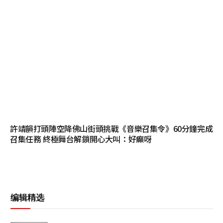
許靖韻打頭陣空降佛山街頭挑戰《音樂召集令》60分鐘完成
召集任務 終極舞台解鎖開心大叫：好癲呀
编辑精选