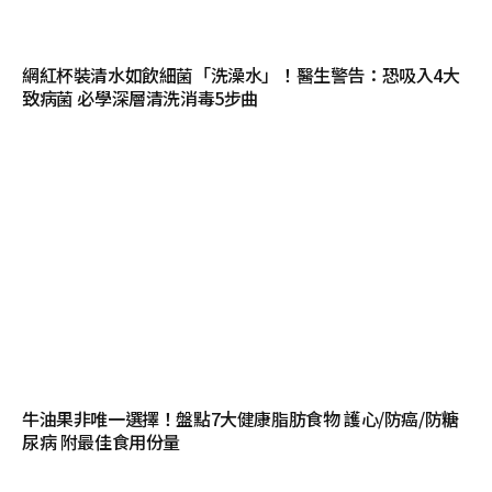
網紅杯裝清水如飲細菌「洗澡水」！醫生警告：恐吸入4大
致病菌 必學深層清洗消毒5步曲
牛油果非唯一選擇！盤點7大健康脂肪食物 護心/防癌/防糖
尿病 附最佳食用份量