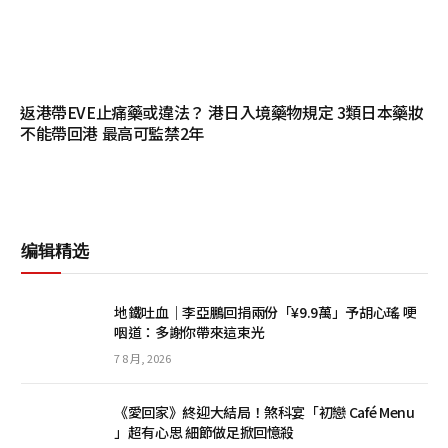
返港帶EVE止痛藥或違法？ 港日入境藥物規定 3類日本藥妝
不能帶回港 最高可監禁2年
编辑精选
地鐵吐血｜李亞鵬回捐兩份「¥9.9萬」予胡心瑤 哽
咽道：多謝你帶來這束光
7 8 月, 2026
《愛回家》終迎大結局！煞科宴「初戀 Café Menu
」超有心思 細節做足掀回憶殺