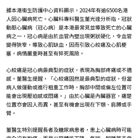
據本港衞生防護中心資料顯示，2024年有逾6500名港
人因心臟病死亡。心臟科專科醫生董光達分析指，冠狀
動脈心臟病（冠心病）是本港最常見並導致死亡的心臟
病之一，冠心病是由於血管內壁出現粥狀硬化，令血管
變得狹窄，導致心肌缺血，因而引致心絞痛及心肌梗
塞，病情嚴重時甚至有猝死風險。
心絞痛是冠心病最典型的症狀，表現為胸部疼痛或不適
感。董醫生提醒，「心絞痛固然是最典型的症狀，但當
病人做運動或進行粗重工作時，胸部中間或偏左位置可
能會出現壓迫感或悶痛。」由於心臟是內臟器官，痛楚
位置亦會因人而異，甚至有機會出現在下顎、肩膊或手
臂。
董醫生特別提醒長者及糖尿病患者，患上心臟病時可能