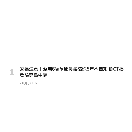
家長注意｜深圳6歲童雙鼻藏磁珠5年不自知 照CT揭
發險穿鼻中隔
7 8 月, 2026