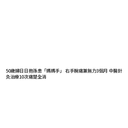
50歲婦日日抱孫患「媽媽手」 右手腕痛兼無力3個月 中醫針
灸治療10次痛楚全消