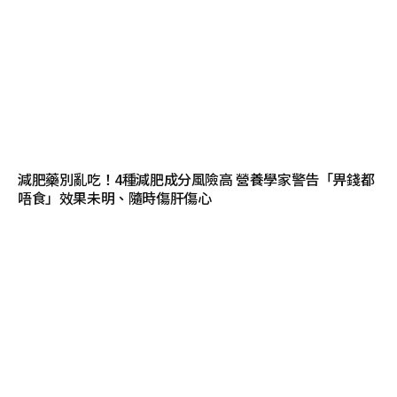
減肥藥別亂吃！4種減肥成分風險高 營養學家警告「畀錢都
唔食」效果未明、隨時傷肝傷心