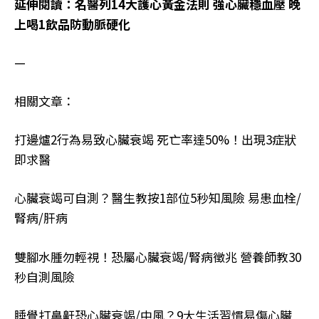
延伸閱讀：名醫列14大護心黃金法則 強心臟穩血壓 晚
上喝1飲品防動脈硬化
—
相關文章：
打邊爐2行為易致心臟衰竭 死亡率達50%！出現3症狀
即求醫​​​​​​​
心臟衰竭可自測？醫生教按1部位5秒知風險 易患血栓/
腎病/肝病
雙腳水腫勿輕視！恐屬心臟衰竭/腎病徵兆 營養師教30
秒自測風險
睡覺打鼻鼾恐心臟衰竭/中風？9大生活習慣易傷心臟