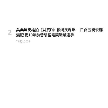
吳業坤高雄拍《試真D》被網民踢爆 一日食五間餐廳
變肥 揭10年前曾想當電競職業選手
7 8 月, 2026