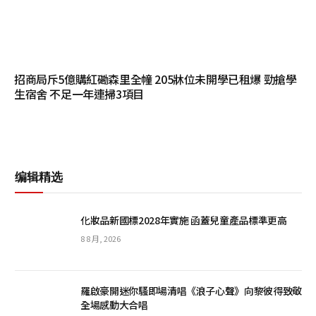
招商局斥5億購紅磡森里全幢 205牀位未開學已租爆 勁搶學
生宿舍 不足一年連掃3項目
编辑精选
化妝品新國標2028年實施 函蓋兒童產品標準更高
8 8 月, 2026
羅啟豪開迷你騷即場清唱《浪子心聲》向黎彼得致敬
全場感動大合唱