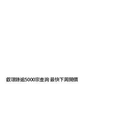
叡璟錄逾5000宗查詢 最快下周開價