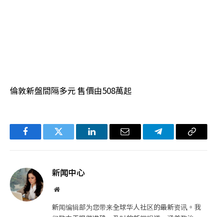
倫敦新盤間隔多元 售價由508萬起
Facebook
Twitter
LinkedIn
电
Telegram
复
子
制
邮
链
新闻中心
件
接
网
站
新闻编辑部为您带来全球华人社区的最新资讯。我