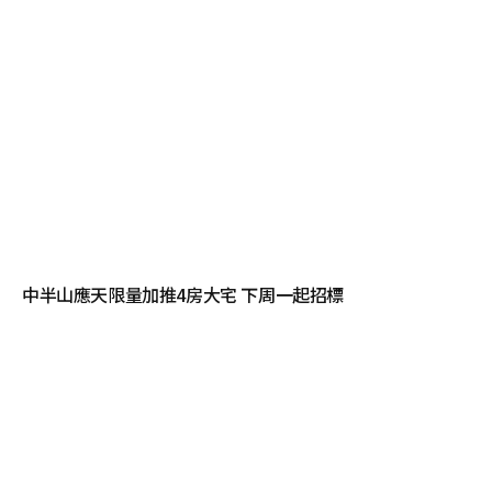
中半山應天限量加推4房大宅 下周一起招標