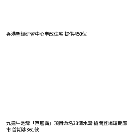
香港聖經研習中心申改住宅 提供450伙
九建牛池灣「巨無霸」項目命名33清水灣 搶閘登場短期應
市 首期涉361伙