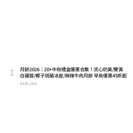
月餅2026｜20+中秋禮盒優惠合集！流心奶黃/雙黃
白蓮蓉/椰子斑蘭冰皮/麻辣牛肉月餅 早鳥優惠45折起
8 8 月, 2026