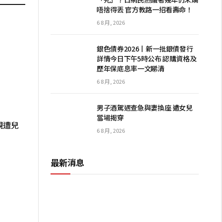
唔捨得丟 官方教路一招看壽命！
6 8 月, 2026
銀色債券2026丨新一批銀債發行
詳情今日下午5時公布 認購資格及
歷年保底息率一文睇清
6 8 月, 2026
男子酒駕遇查急與妻換座 遭女兒
當場揭穿
親遭兒
6 8 月, 2026
最新消息