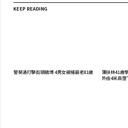
KEEP READING
警葵涌打擊街頭賭博 4男女被捕最老81歲
薄扶林41歲
外由4米高墮