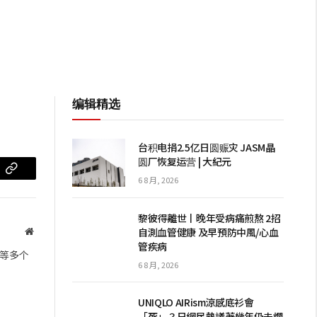
编辑精选
台积电捐2.5亿日圆赈灾 JASM晶
圆厂恢复运营 | 大紀元
m
复
6 8 月, 2026
制
黎彼得離世丨晚年受病痛煎熬 2招
链
自測血管健康 及早預防中風/心血
网
管疾病
站
接
等多个
6 8 月, 2026
UNIQLO AIRism涼感底衫會
「死」？日網民熱議著幾年仍未爛