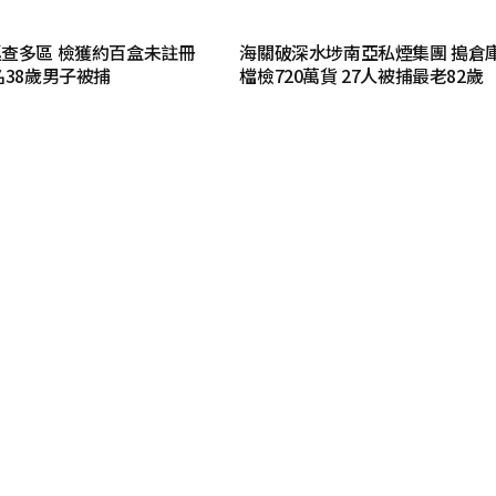
查多區 檢獲約百盒未註冊
海關破深水埗南亞私煙集團 搗倉
名38歲男子被捕
檔檢720萬貨 27人被捕最老82歲