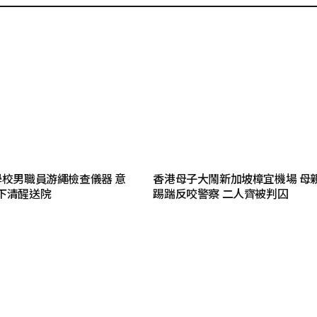
學校男職員游繩檢查儀器 意
香港母子大鬧新加坡樟宜機場 母
下清醒送院
踢踹反咬警察 二人齊被判囚