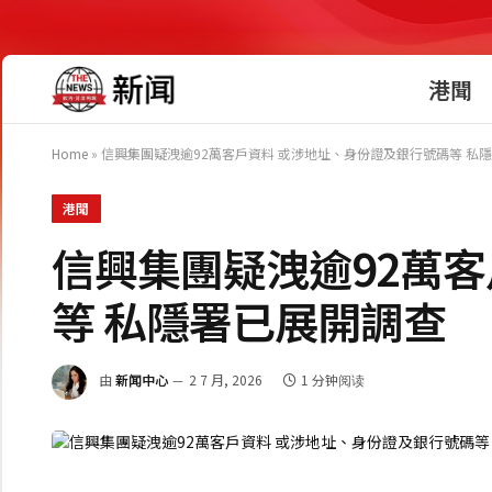
港聞
Home
»
信興集團疑洩逾92萬客戶資料 或涉地址、身份證及銀行號碼等 私
港聞
信興集團疑洩逾92萬
等 私隱署已展開調查
由
新闻中心
2 7 月, 2026
1 分钟阅读