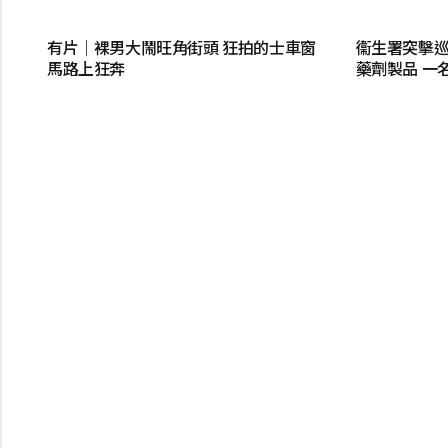
有片｜裸男大鬧旺角街頭 狂拍的士車窗
衞生署突擊巡
馬路上狂奔
藥劑製品 一