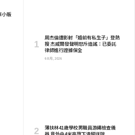
庫小販
周杰倫遭影射「婚前有私生子」登熱
搜 杰威爾發聲明怒斥造謠：已委託
律師進行證據保全
6 8 月, 2026
薄扶林41歲學校男職員游繩檢查儀
器 意外由4米高墮下清醒送院