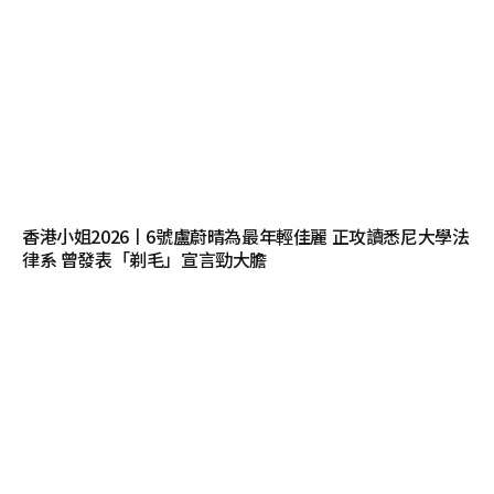
香港小姐2026丨6號盧蔚晴為最年輕佳麗 正攻讀悉尼大學法
律系 曾發表「剃毛」宣言勁大膽