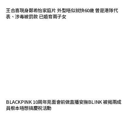
王合喜現身鄭希怡家庭片 外型唔似就快60歲 曾是港隊代
表、涉毒被罰款 已婚育兩子女
BLACKPINK 10周年見面會前做直播安撫BLINK 被揭兩成
員根本唔想搞慶祝活動