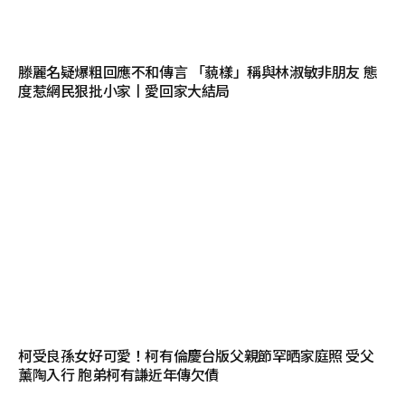
滕麗名疑爆粗回應不和傳言 「藐樣」稱與林淑敏非朋友 態
度惹網民狠批小家丨愛回家大結局
柯受良孫女好可愛！柯有倫慶台版父親節罕晒家庭照 受父
薰陶入行 胞弟柯有謙近年傳欠債