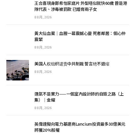
王合喜現身鄭希怡家庭片 外型唔似就快60歲 曾是港
隊代表、涉毒被罰款 已婚育兩子女
8 8 月, 2026
黃大仙血案│血腥一幕震撼心靈 死者鄰居：個心仲
震緊
8 8 月, 2026
美国人权组织谴责中共制裁 誓言绝不退缩
8 8 月, 2026
運氣不是實力——一個室內設計師的自毀之路（上
集）｜金耀
8 8 月, 2026
英偉達擬向電力基建商Lancium投資最多30億美元
將獲20%股權