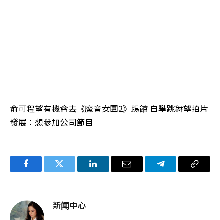
俞可程望有機會去《魔音女團2》踢館 自學跳舞望拍片
發展：想參加公司節目
Facebook
Twitter
LinkedIn
电
Telegram
复
子
制
邮
链
新闻中心
件
接