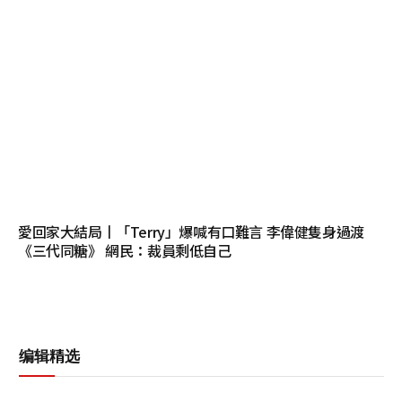
愛回家大結局丨「Terry」爆喊有口難言 李偉健隻身過渡
《三代同糖》 網民：裁員剩低自己
编辑精选