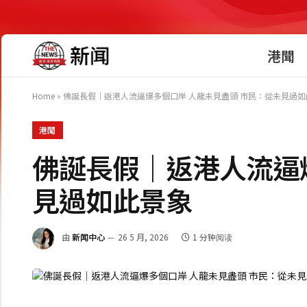
港聞
Home
»
佛誕長假｜返港人流逼爆多個口岸 人龍未見盡頭 市民：從未見過如
港聞
佛誕長假｜返港人流逼
見過如此景象
由
新闻中心
26 5 月, 2026
1 分钟阅读