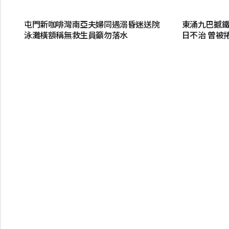
屯門新咖啡灣南亞夫婦同遇溺昏迷送院
東涌九巴撼鐵
泳灘橫額稱無救生員籲勿落水
日不治 曾被