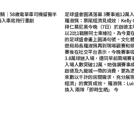
騎｜58歲電單車司機留醫半
足球盛會圓滿落幕 3賽事逾12萬
捲入車底拖行重創
羅淑佩：票尾經濟見成效︱Kelly On
拜仁慕尼黑今晚（7日）於啟德主
以2比1戰勝阿士東維拉，為今夏
的足球盛會畫上圓滿句號。文化
遊局局長羅淑佩再到現場觀賽和
賽後在社交平台表示，今晚賽事
3.8萬球迷入場，連同早前兩場賽
入場人數突破12萬。她強調賽事
啟德及九龍城一帶的消費，更為
來數以千計的房間需求，充分展
經濟」的實質成效。 羅淑佩：Luis 
換入 兩隊「即時生晒」 今