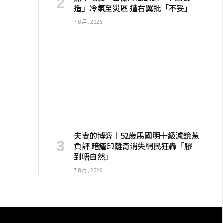
造」冷氣至災區 遭右翼批「不妥」
7 8 月, 2026
夫妻的博弈丨52歲馬國明十級濾鏡惹
負評 暗瘡印離奇消失網民狂轟「膠
到唔自然」
7 8 月, 2026