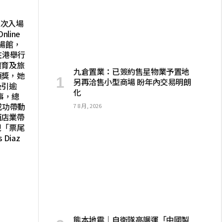
人次入場
line
場館，
在港舉行
體育及旅
九倉置業：已簽約售星物業予置地
頒獎，她
另再洽售小型商場 盼年內交易明朗
吸引逾
化
事，總
成功帶動
7 8 月, 2026
酒店業帶
現「票尾
Diaz
熊本地震｜自衛隊高調運「中國製