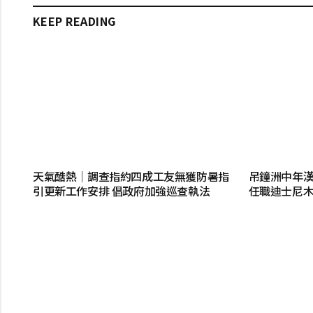
KEEP READING
天氣酷熱│調查指約四成工友無獲防暑指
吊鐘洲中年漢
引更新工作安排 倡政府加強巡查執法
任職迪士尼木