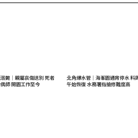
溺斃｜親屬哀傷送別 死者
北角爆水管｜海峯園通宵停水 料
偶師 開園工作至今
午始恢復 水務署指搶修難度高