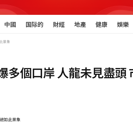
中國
国际的
財經
地產
健康
娛樂
此景象
爆多個口岸 人龍未見盡頭 