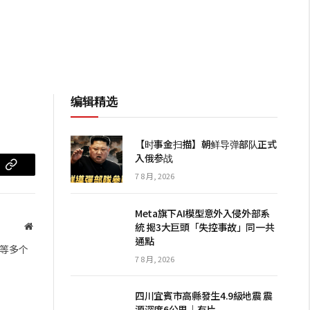
编辑精选
【时事金扫描】朝鲜导弹部队正式
入俄参战
m
复
7 8 月, 2026
制
Meta旗下AI模型意外入侵外部系
链
統 揭3大巨頭「失控事故」同一共
网
通點
站
接
等多个
7 8 月, 2026
四川宜賓市高縣發生4.9級地震 震
源深度6公里｜有片