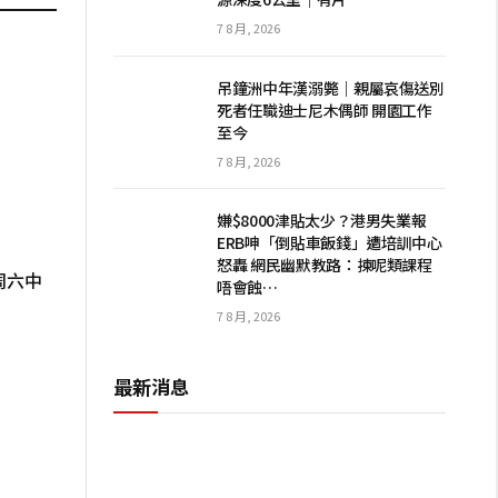
7 8 月, 2026
吊鐘洲中年漢溺斃｜親屬哀傷送別
死者任職迪士尼木偶師 開園工作
至今
7 8 月, 2026
嫌$8000津貼太少？港男失業報
ERB呻「倒貼車飯錢」遭培訓中心
怒轟 網民幽默教路：揀呢類課程
周六中
唔會蝕…
7 8 月, 2026
最新消息