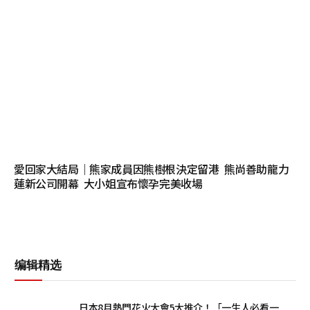
愛回家大結局｜熊家成員因熊樹根決定留港 熊尚善助龍力
蓮新公司開幕 大小姐宣布懷孕完美收場
编辑精选
日本8月熱門花火大會5大推介！「一生人必看一