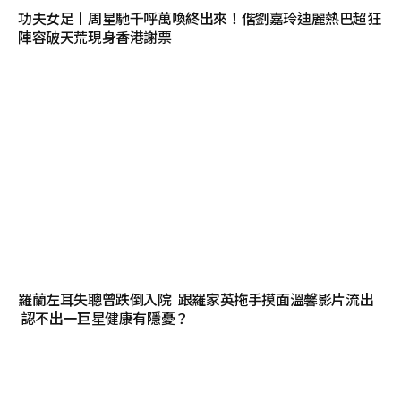
功夫女足丨周星馳千呼萬喚終出來！偕劉嘉玲迪麗熱巴超狂
陣容破天荒現身香港謝票
羅蘭左耳失聰曾跌倒入院 跟羅家英拖手摸面溫馨影片流出
認不出一巨星健康有隱憂？