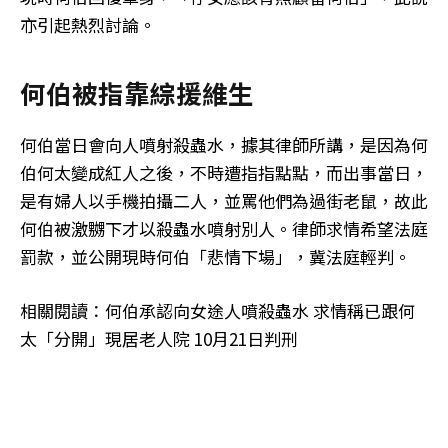
亦引起熱烈討論。
何伯被指靠綜援維生
何伯當日會向人噴射殺蟲水，據其律師所講，是因為何
伯何太變成紅人之後，不時遭指指點點，而出事當日，
是有婦人以手機拍攝二人，並罵他們為過街老鼠，故此
何伯被激嬲下才以殺蟲水噴射別人。律師求情希望法庭
罰款，並公開現時何伯「悲情下場」，冀法庭輕判。
相關閱讀：何伯承認向女途人噴殺蟲水 求情稱已跟何
太「分開」現居老人院 10月21日判刑