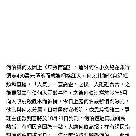
何伯與何太因上《東張西望》，追討何伯小女兒在銀行
領走450萬元積蓄而成為網絡紅人，何太其後化身網紅
頻頻直播，「人氣」一直高企。之後二人離離合合，之
後更發生何伯何太互毆事件，之後何伯涉嫌於今年5月
向人噴射殺蟲水而被捕，今日上庭何伯最新情況曝光，
他已與何太分居，目前居於安老院，依靠綜援維生，署
理主任裁判官將於10月21日判刑。何伯遭遇再成網民
熱話，有網民竟因為一點，大讚何伯高招；亦有網民指
現時何伯回復單身，「仔女應該肯照顧番何伯」，此說