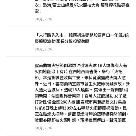
次」熱海/富士山絕景/花火競技大會 萬發煙花點亮夜
空！
8 8 月, 2026
「未行路先入市」 韓國初生嬰兒股票戶口一年飆3倍
憂韓股波動 家長分散投資美股
8 8 月, 2026
雲南曲靖火把節倒瀉燃油引爆火球 16人燒傷有人著
火倒地翻滾︱有片 在內地西南省份，舉行「火把
節」本是祈求豐收與平安，未料竟演變成火燒人意
外。近日，雲南曲靖宣威市發生火把節祝融事故，多
人遭火舌波及，造成16人燒傷。 突傳出一聲悶響 相
關新聞：法國世界音樂節｜百萬人狂歡搗亂 女子遭
打針性侵 全國268人被捕 宣威市樂豐鄉建文村烏撒
村於6日晚上8時30分左右舉辦火把節慶祝活動。民
眾在點燃火把時，盛載易燃液體的塑膠桶突然傾倒，
液體亦隨即被火源引燃。現場繼而傳出一聲沉悶巨
8 8 月, 2026