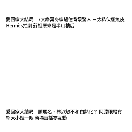
愛回家大結局｜7大綠葉身家過億背景驚人 三太私伙鱷魚皮
Hermès拍劇 蘇姐原來是半山樓后
愛回家大結局｜滕麗名、林淑敏不和白熱化？ 阿滕眼尾冇
望大小姐一眼 商場直播零互動