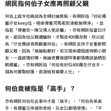
網民指何伯子女應再照顧父親
何伯上庭令他再成為全網討論焦點，有網民指「好彩積
蓄仔女keep住，唔係俾隻河馬呃到渣都無得淨」，並
指若「俾番佢一陣又俾人呃走曬」。亦有網民指當日仔
女，是因為怕父親遭騙財，才取走400萬存款，所以認
為「仔女應該肯照顧番何伯」。有網民支持子女重新照
顧父親，因為「無論點都好，佢又唔係細個虐待啲小朋
友，一直感情好嘅，無論老竇做錯咩事都唔應該搶晒佢
啲積蓄」，亦有網民指「何伯有好似400萬在仔女手，
錢為何要取綜援，資源給有需要人仕」。
何伯竟被指是「高手」？
亦有網民何伯在此事中才是「高手」，「何伯先係高
手，有積蓄又申請到老綜，玩女$1都唔使俾」、「不