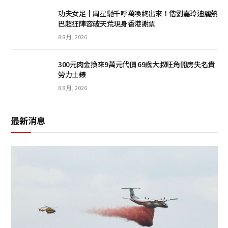
功夫女足丨周星馳千呼萬喚終出來！偕劉嘉玲迪麗熱
巴超狂陣容破天荒現身香港謝票
8 8 月, 2026
300元肉金換來9萬元代價 69歲大叔旺角開房失名貴
勞力士錶
8 8 月, 2026
最新消息