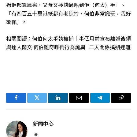
過佢都算厲害，又食又拎錢過唔到佢（何太）手」、
「有四百五十萬港紙都有老綜拎，何伯非常識玩，我好
敬佩」。
相關閱讀：何伯何太爭執被捕｜半個月前宣布離婚後頻
與途人鬧交 何伯離奇瞓街行為詭異 二人關係撲朔迷離
Facebook
Twitter
LinkedIn
电
Telegram
复
子
制
邮
链
新闻中心
件
接
网