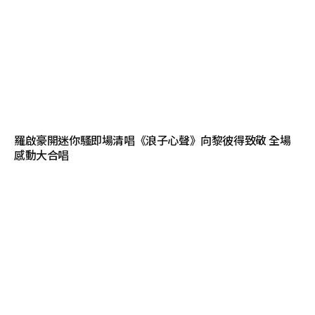
羅啟豪開迷你騷即場清唱《浪子心聲》向黎彼得致敬 全場
感動大合唱