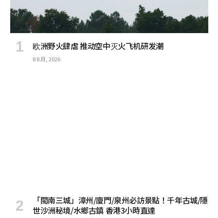
欧洲野火肆虐 推动空中灭火飞机研发潮
8 8 月, 2026
「閩南三城」漳州/廈門/泉州必訪景點！千年古城/隱
世沙洲秘境/水鄉古鎮 香港3小時直達