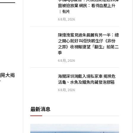
窗被迫放棄 網民：看得血壓上升
︱有片
6 8 月, 2026
陳煒洩蜜見過朱晨麗有另一半：總
之開心就好 叫佢快啲生仔《非份
之罪》收視報捷望「翻生」拍第二
季
6 8 月, 2026
田晃大揭
海關深圳灣截入境私家車 揭瀕危
針
活龜、水魚及鱷魚肉藏發泡膠箱
6 8 月, 2026
最新消息