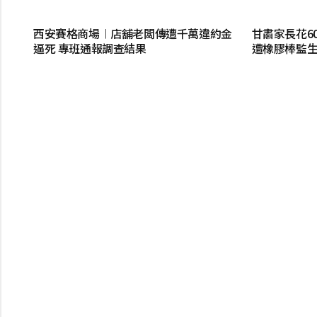
西安賽格商場︱店舖老闆傳遭千萬違約金
甘肅家長花6
逼死 專班通報調查結果
遭橡膠棒監