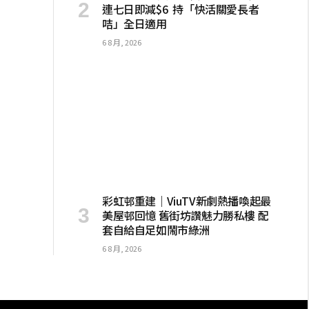
連七日即減$6 持「快活關愛長者
咭」全日適用
6 8 月, 2026
彩虹邨重建｜ViuTV新劇熱播喚起最
美屋邨回憶 舊街坊讚魅力勝私樓 配
套自給自足如鬧市綠洲
6 8 月, 2026