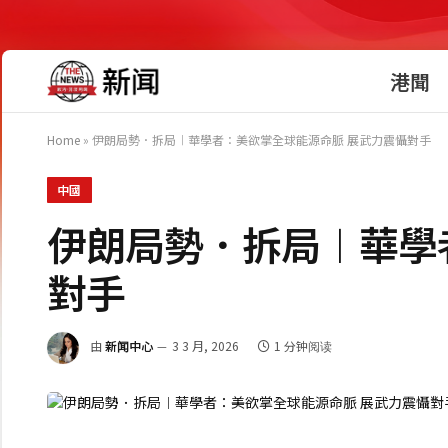
港聞
Home
»
伊朗局勢．拆局︱華學者：美欲掌全球能源命脈 展武力震懾對手
中國
伊朗局勢．拆局︱華學
對手
由
新闻中心
3 3 月, 2026
1 分钟阅读