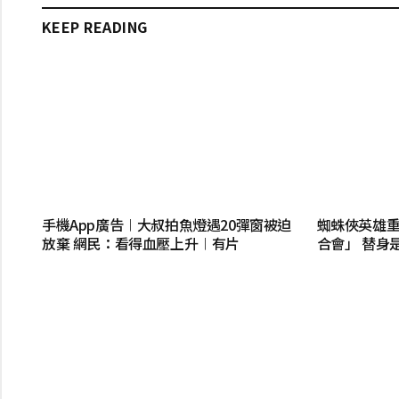
KEEP READING
手機App廣告︱大叔拍魚燈遇20彈窗被迫
蜘蛛俠英雄重生
放棄 網民：看得血壓上升︱有片
合會」 替身