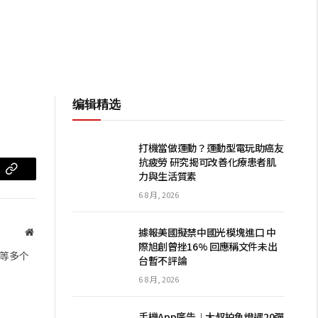
编辑精选
打機當做運動？運動型電玩助癌友
抗疲勞 研究揭可改善化療患者肌
力與生活質素
m
复
6 8 月, 2026
制
链
據報美國擬禁中國光模塊進口 中
网
際旭創曾挫16% 回應稱文件未出
站
接
等多个
台暫不評論
6 8 月, 2026
手機App廣告︱大叔拍魚燈遇20彈