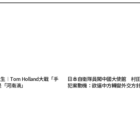
︱Tom Holland大戰「手
日本自衛隊員闖中國大使館 村
是「河南滴」
犯案動機：欲逼中方轉變外交方