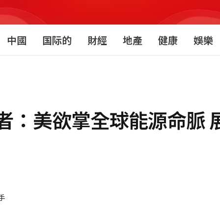
中國
国际的
財經
地產
健康
娛樂
者：美欲掌全球能源命脈 