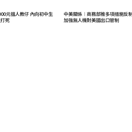
000元搵人教仔 內向初中生
中美關係︱商務部推多項措施反
生打死
加強無人機對美國出口管制