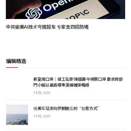
中共偷美AI技术弯道超车 专家支四招防堵
编辑精选
新皇崗口岸｜竣工在即 陳國基今視察口岸 要求跨部
門小組以最高標準演練確保暢順
7 8 月, 2026
传美军征求向伊朗施压的“创意方式”
7 8 月, 2026