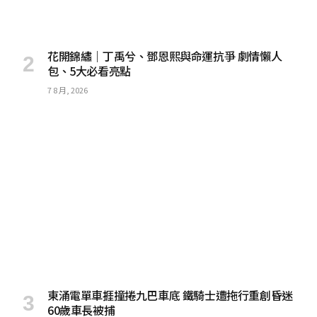
花開錦繡｜丁禹兮、鄧恩熙與命運抗爭 劇情懶人
包、5大必看亮點
7 8 月, 2026
東涌電單車捱撞捲九巴車底 鐵騎士遭拖行重創昏迷
60歲車長被捕