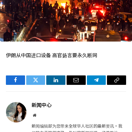
伊朗从中国进口设备 高官扬言要永久断网
Facebook
Twitter
LinkedIn
电
Telegram
复
子
制
邮
链
新闻中心
件
接
网
站
新闻编辑部为您带来全球华人社区的最新资讯。我