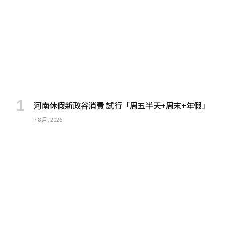
河南休假新政谷消費 試行「周五半天+周末+年假」
7 8 月, 2026