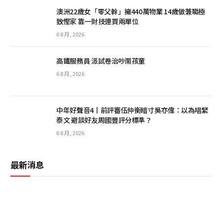
澳洲22歲女「零父幹」擁440萬物業 14歲做兼職極
致慳家 靠一財技連買兩單位
6 8 月, 2026
高鐵服務員 派試卷治吵鬧孩童
6 8 月, 2026
中年好聲音4丨前評審伍仲衡暗寸吳亦偉：以為唱緊
泰文 避談好友周國豐評分標準？
6 8 月, 2026
最新消息