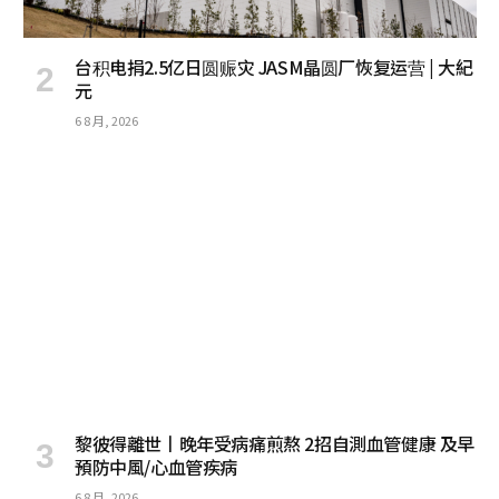
台积电捐2.5亿日圆赈灾 JASM晶圆厂恢复运营 | 大紀
元
6 8 月, 2026
黎彼得離世丨晚年受病痛煎熬 2招自測血管健康 及早
預防中風/心血管疾病
6 8 月, 2026