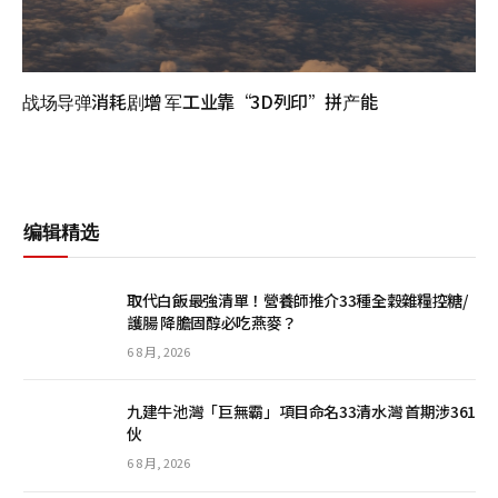
战场导弹消耗剧增 军工业靠“3D列印”拼产能
编辑精选
取代白飯最強清單！營養師推介33種全穀雜糧控糖/
護腸 降膽固醇必吃燕麥？
6 8 月, 2026
九建牛池灣「巨無霸」項目命名33清水灣 首期涉361
伙
6 8 月, 2026