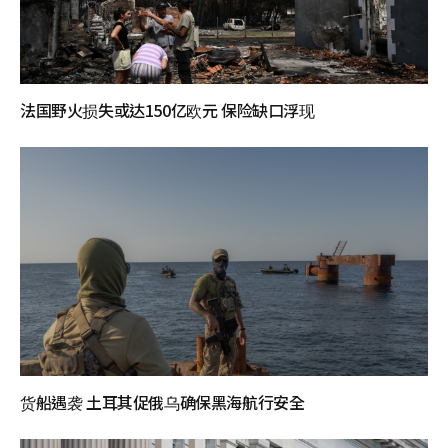
法国野火损失或达150亿欧元 保险缺口浮现
货船遇袭 土耳其促俄乌确保黑海航行安全