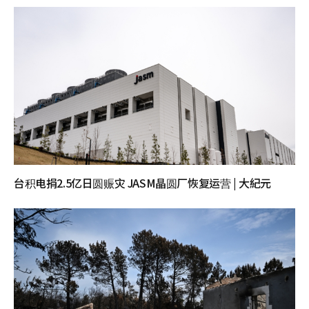
台积电捐2.5亿日圆赈灾 JASM晶圆厂恢复运营 | 大紀元