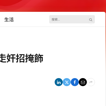
生活
臨走奸招掩飾