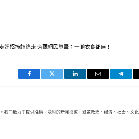
臨走奸招掩飾逃走 旁觀網民怒轟：一啲衣食都無！
Facebook
Twitter
LinkedIn
电
Telegra
子
邮
件
。我们致力于提供准确、及时的新闻报道，涵盖政治、经济、社会、文化