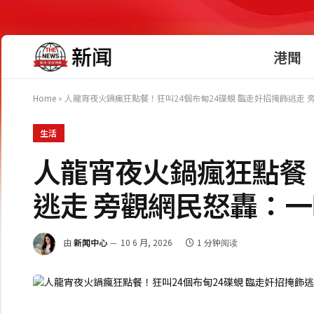
港聞
Home
»
人龍宵夜火鍋瘋狂點餐！狂叫24個布甸24碟蜆 臨走奸招掩飾逃走
生活
人龍宵夜火鍋瘋狂點餐！
逃走 旁觀網民怒轟：
由
新闻中心
10 6 月, 2026
1 分钟阅读