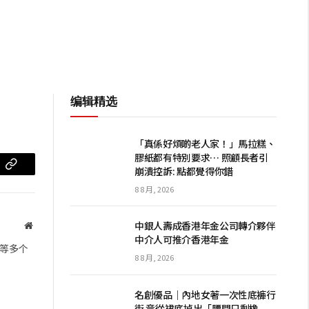
编辑精选
「真係好煩啲老人家！」馬拉糕、
膠紙都有特別要求… 照顧長者引
崩潰控訴: 點都覺得你錯
m
复
8 8 月, 2026
制
链
中銀人壽成香港年金公司轉介夥伴
网
中介人可推介香港年金
站
接
等多个
8 8 月, 2026
名創優品｜內地女著一次性底褲行
街 竟從裙底掉出「腰間只剩橡