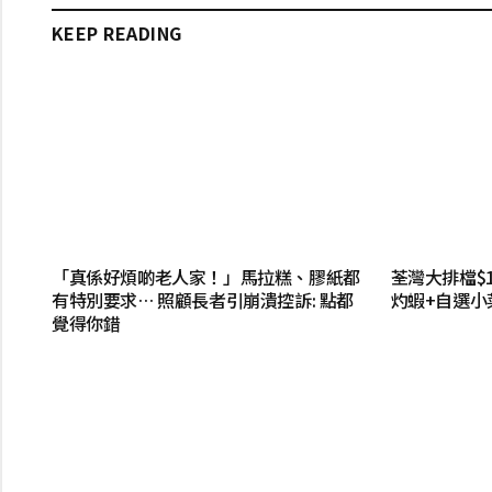
KEEP READING
「真係好煩啲老人家！」馬拉糕、膠紙都
荃灣大排檔$
有特別要求… 照顧長者引崩潰控訴: 點都
灼蝦+自選小
覺得你錯