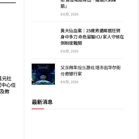
筋」
8 8 月, 2026
黃大仙血案｜25歲男遭鄰居狂劈
身中多刀 命危留醫ICU 家人守候在
側盼度難關
8 8 月, 2026
父亲用年报当游戏 培养出华尔街
传奇银行家
萬元社
8 8 月, 2026
或中心任
格及教
最新消息