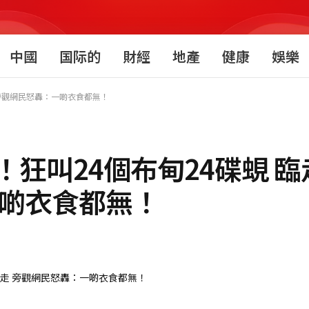
中國
国际的
財經
地產
健康
娛樂
 旁觀網民怒轟：一啲衣食都無！
狂叫24個布甸24碟蜆 
一啲衣食都無！