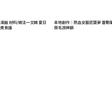
湯飯 材料/做法一文睇 夏日
本地創作｜熱血女藝匠築夢 靈動筆
識煮食譜
原毛孩神韻