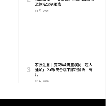
及傢俬定制服務
8 8 月, 2026
家長注意｜廣東8歲男童模仿「超人
迪加」 2.6米高台跳下腳跟骨折｜有
片
8 8 月, 2026