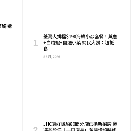
觸 還
荃灣大排檔$198海鮮小炒套餐！蒸魚
+白灼蝦+自選小菜 網民大讚：超抵
食
8 8 月, 2026
JHC真好城約80間分店已換新招牌 邀
馮盈盈任「一日店長」預告增設裝修