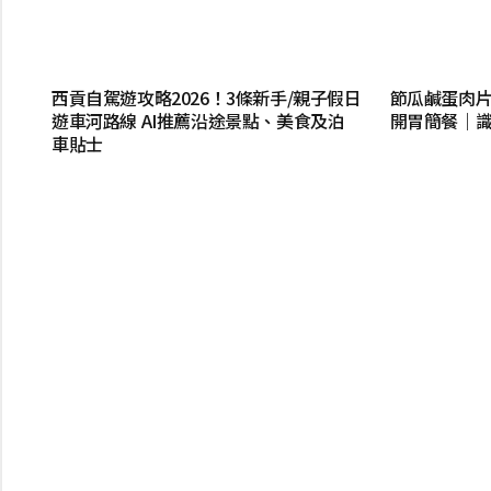
西貢自駕遊攻略2026！3條新手/親子假日
節瓜鹹蛋肉片
遊車河路線 AI推薦沿途景點、美食及泊
開胃簡餐｜
車貼士