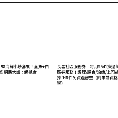
198海鮮小炒套餐！蒸魚+白
長者社區服務券｜每月$541換過
菜 網民大讚：超抵食
區券服務！護理/膳食/治療/上門
揀 1條件免資產審查（附申請資
學）