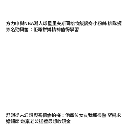
方力申與NBA湖人球星里夫斯同枱食飯變身小粉絲 排隊攞
簽名勁興奮：佢嘅拼搏精神值得學習
舒淇從未幻想與馮德倫拍拖：他每位女友我都很熟 罕揭求
婚細節 嫌棄老公送禮最想收現金