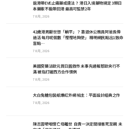
返港帶EVE止痛藥或違法？ 港日入境藥物規定 3類日
本藥妝不能帶回港 最高可監禁2年
7 8 月, 2026
42歲港男厭世想「躺平」？ 靠退休公務員阿爸長俸
過活 每月呢個數「慳慳地夠使」 精明網民點出1致命
盲點…
7 8 月, 2026
美國突襲沽歐元買日圓救市 未事先通報惹歐央行不
滿 被指打破西方合作慣例
7 8 月, 2026
大白兔糖包裝紙爆紅外網 帖主：平面設計經典之作
7 8 月, 2026
陳志雲哽咽憶亡母離世 自責一決定間接害死至親 未