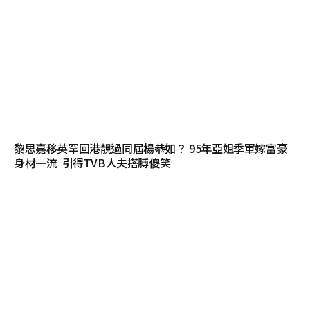
黎思嘉移英罕回港靚過同屆楊恭如？ 95年亞姐季軍嫁富豪
身材一流 引得TVB人夫搭膊傻笑