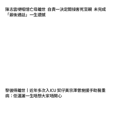
陳志雲哽咽憶亡母離世 自責一決定間接害死至親 未完成
「最後通話」一生遺憾
黎彼得離世丨近年多次入ICU 契仔黃宗澤曾施援手助醫重
病：佢瀟灑一生唔想大家唔開心