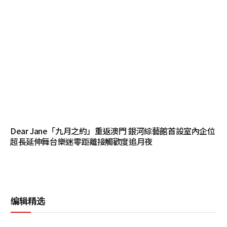
Dear Jane「九月之約」重返澳門 銀河綜藝館首設室內企位
超長延伸舞台樂迷零距離接觸歡度追月夜
编辑精选