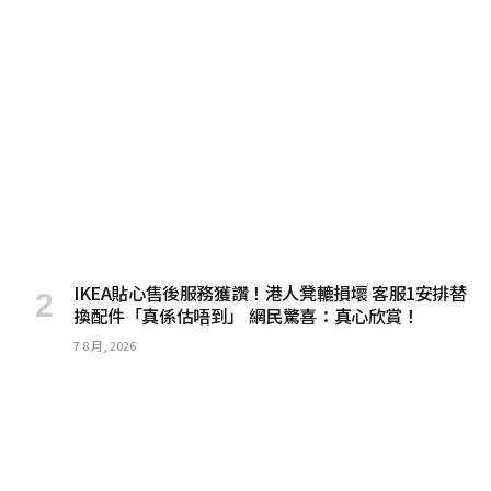
IKEA貼心售後服務獲讚！港人凳轆損壞 客服1安排替
換配件「真係估唔到」 網民驚喜：真心欣賞！
7 8 月, 2026