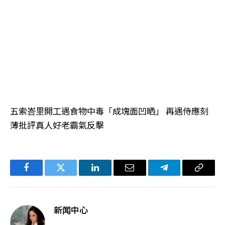
五索峇里開工遇食物中毒「成塊面凹晒」 再遇侍應刻
薄批評真人好老霸氣反擊
Facebook
Twitter
LinkedIn
电
Telegram
复
子
制
邮
链
新闻中心
件
接