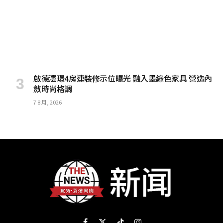
啟德澐璟4房連裝修示位曝光 融入墨綠色家具 營造內
斂時尚格調
7 8 月, 2026