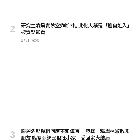
研究生凌晨實驗室炸斷3指 北化大稱是「擅自進入」
被質疑卸責
8 8 月, 2026
滕麗名疑爆粗回應不和傳言 「藐樣」稱與林淑敏非
朋友 態度惹網民狠批小家丨愛回家大結局