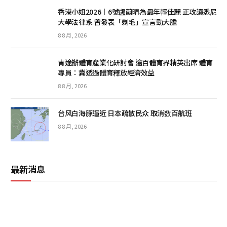
香港小姐2026丨6號盧蔚晴為最年輕佳麗 正攻讀悉尼
大學法律系 曾發表「剃毛」宣言勁大膽
8 8 月, 2026
青途辦體育產業化研討會 逾百體育界精英出席 體育
專員：冀透過體育釋放經濟效益
8 8 月, 2026
台风白海豚逼近 日本疏散民众 取消数百航班
8 8 月, 2026
最新消息