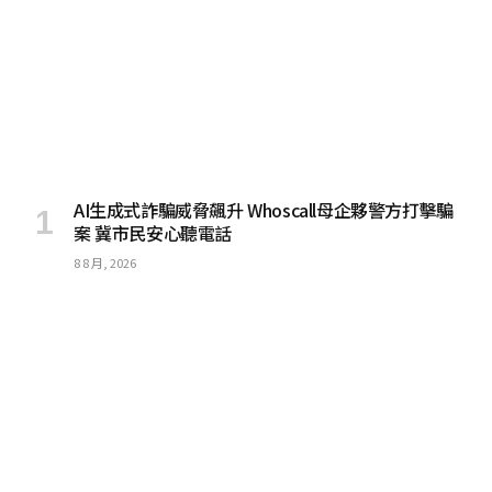
AI生成式詐騙威脅飆升 Whoscall母企夥警方打擊騙
案 冀市民安心聽電話
8 8 月, 2026