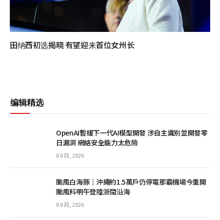
田纳西初选揭晓 有望迎来首位女州长
编辑精选
OpenAI暫緩下一代AI模型開發 涉自主識別並開發零
日漏洞 網絡安全能力太危險
8 8 月, 2026
颱風白海豚｜沖繩約1.5萬戶仍停電那霸機場今重開
颱風料明午登陸浙閩沿海
8 8 月, 2026