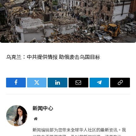
乌克兰：中共提供情报 助俄袭击乌国目标
Facebook
Twitter
LinkedIn
电
Telegram
复
子
制
邮
链
新闻中心
件
接
网
站
新闻编辑部为您带来全球华人社区的最新资讯。我