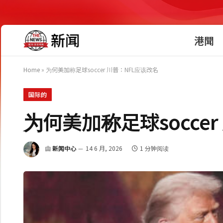
港聞
Home
»
为何美加称足球soccer 川普：NFL应该改名
国际的
为何美加称足球socce
由
新闻中心
14 6 月, 2026
1 分钟阅读