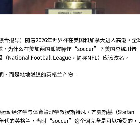
言综合报导）随着2026年世界杯在美国和加拿大进入高潮，全
，为什么在美加两国却被称作“soccer”？美国总统川普
onal Football League，简称NFL）应该改名。
发明，而是地地道道的英格兰产物。
gan）的运动经济学与体育管理学教授斯特凡・齐曼斯基（Stefan
1970年代的英格兰，当时“soccer”这个词完全是可以接受的，