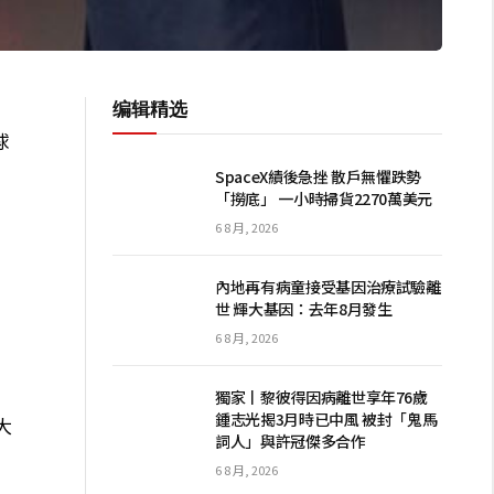
编辑精选
球
SpaceX績後急挫 散戶無懼跌勢
「撈底」 一小時掃貨2270萬美元
6 8 月, 2026
內地再有病童接受基因治療試驗離
世 輝大基因：去年8月發生
6 8 月, 2026
獨家丨黎彼得因病離世享年76歲
鍾志光揭3月時已中風 被封「鬼馬
大
詞人」與許冠傑多合作
6 8 月, 2026