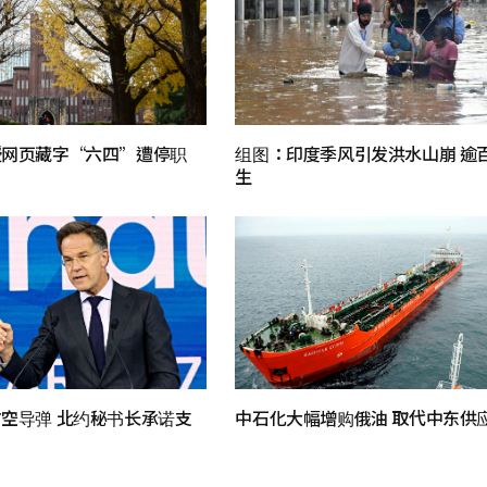
授网页藏字“六四”遭停职
组图：印度季风引发洪水山崩 逾
生
空导弹 北约秘书长承诺支
中石化大幅增购俄油 取代中东供