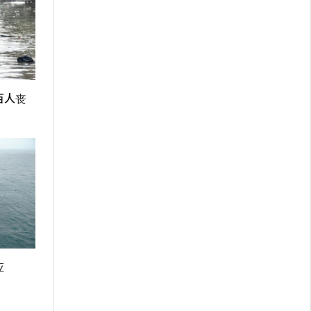
百人丧
应