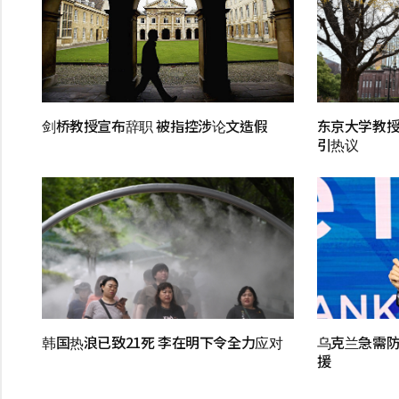
剑桥教授宣布辞职 被指控涉论文造假
东京大学教
引热议
韩国热浪已致21死 李在明下令全力应对
乌克兰急需防
援