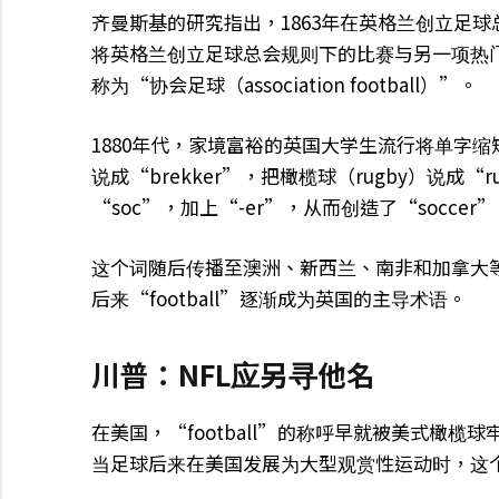
齐曼斯基的研究指出，1863年在英格兰创立足球总会（
将英格兰创立足球总会规则下的比赛与另一项热门运动
称为“协会足球（association football）”。
1880年代，家境富裕的英国大学生流行将单字缩短并
说成“brekker”，把橄榄球（rugby）说成“r
“soc”，加上“-er”，从而创造了“soccer
这个词随后传播至澳洲、新西兰、南非和加拿大等地
后来“football”逐渐成为英国的主导术语。
川普：NFL应另寻他名
在美国，“football”的称呼早就被美式橄榄球
当足球后来在美国发展为大型观赏性运动时，这