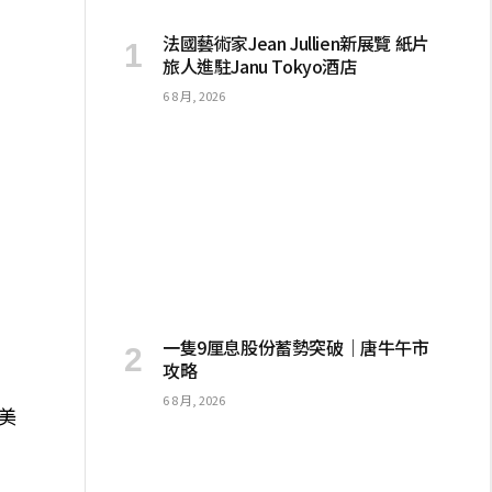
法國藝術家Jean Jullien新展覽 紙片
旅人進駐Janu Tokyo酒店
6 8 月, 2026
”
一隻9厘息股份蓄勢突破｜唐牛午市
攻略
6 8 月, 2026
让美