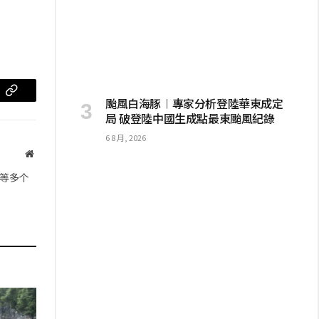
m
复
颱風白海豚︱專家分析登陸華東成定
局 破登陸中國生成點最東颱風紀錄
制
6 8 月, 2026
链
网
站
接
等多个