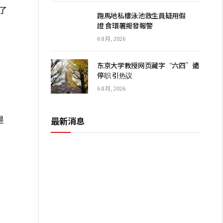
为了
跑馬地私樓泳池救生員疑用假
證 食環署揭發報警
6 8 月, 2026
）
东京大学教授网页藏字“六四”遭
停职 引热议
6 8 月, 2026
是
最新消息
。