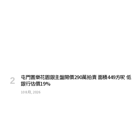
屯門置樂花園銀主盤開價290萬拍賣 面積449方呎 低
銀行估價19%
10 8 月, 2026