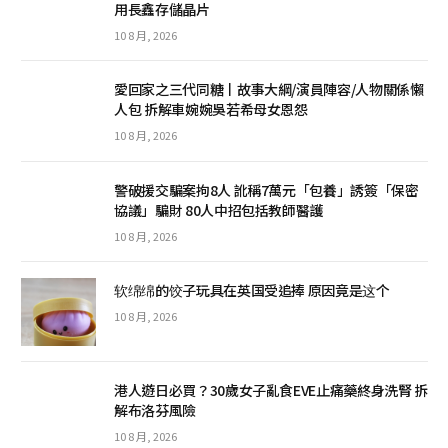
用長鑫存儲晶片
10 8 月, 2026
愛回家之三代同糖丨故事大綱/演員陣容/人物關係懶
人包 拆解車婉婉吳若希母女恩怨
10 8 月, 2026
警破援交騙案拘8人 訛稱7萬元「包養」誘簽「保密
協議」騙財 80人中招包括教師醫護
10 8 月, 2026
软绵绵的饺子玩具在英国受追捧 原因竟是这个
10 8 月, 2026
港人遊日必買？30歲女子亂食EVE止痛藥終身洗腎 拆
解布洛芬風險
10 8 月, 2026