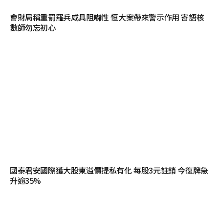
會財局稱重罰羅兵咸具阻嚇性 恒大案帶來警示作用 寄語核
數師勿忘初心
國泰君安國際獲大股東溢價提私有化 每股3元註銷 今復牌急
升逾35%