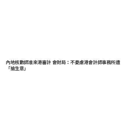
內地核數師准來港審計 會財局：不憂慮港會計師事務所遭
「搶生意」