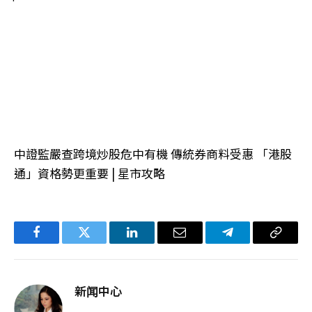
中證監嚴查跨境炒股危中有機 傳統券商料受惠 「港股
通」資格勢更重要 | 星市攻略
Facebook
Twitter
LinkedIn
电
Telegram
复
子
制
邮
链
新闻中心
件
接