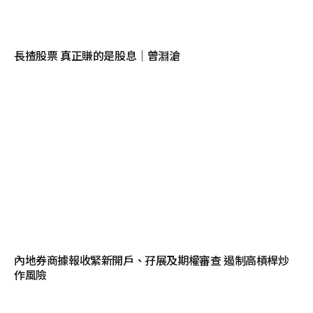
長揸股票 真正賺的是股息｜曾淵滄
內地券商據報收緊新開戶、孖展及期權審查 遏制高槓桿炒
作風險