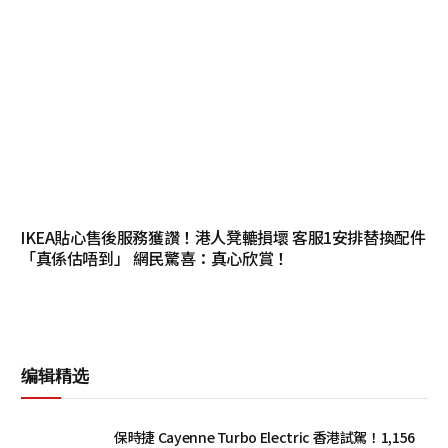
IKEA貼心售後服務獲讚！港人凳轆損壞 客服1安排替換配件
「真係估唔到」 網民驚喜：真心欣賞！
编辑精选
保時捷 Cayenne Turbo Electric 香港試駕！1,156