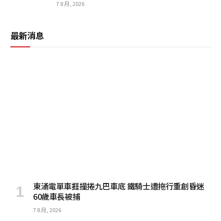
7 8 月, 2026
最新消息
東涌電單車捱撞捲九巴車底 鐵騎士遭拖行重創昏迷
60歲車長被捕
7 8 月, 2026