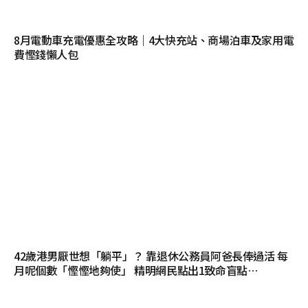
8月電動車充電優惠全攻略｜4大快充站、商場泊車及家用電
費慳錢懶人包
42歲港男厭世想「躺平」？ 靠退休公務員阿爸長俸過活 每
月呢個數「慳慳地夠使」 精明網民點出1致命盲點…