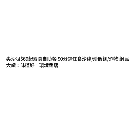
尖沙咀$69起素食自助餐 90分鐘任食沙律/炒飯麵/炸物 網民
大讚：味道好，環境闊落