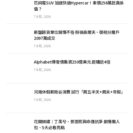
匹純電SUV 加速快過Hypercar！車價256萬起真係
值？
7 8 月, 2026
新盤餘貨單位銷情不俗 粉嶺高爾夫·御苑分層戶
2097萬成交
7 8 月, 2026
Alphabet傳發債集資250億美元 超購近4倍
7 8 月, 2026
河南休假新政谷消費 試行「周五半天+周末+年假」
7 8 月, 2026
花開錦繡｜丁禹兮、鄧恩熙與命運抗爭 劇情懶人
包、5大必看亮點