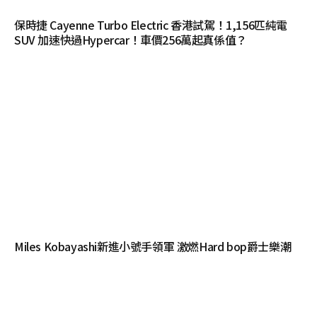
保時捷 Cayenne Turbo Electric 香港試駕！1,156匹純電
SUV 加速快過Hypercar！車價256萬起真係值？
Miles Kobayashi新進小號手領軍 激燃Hard bop爵士樂潮