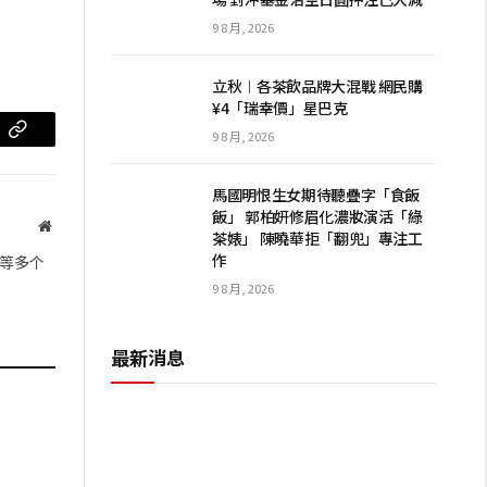
9 8 月, 2026
立秋︱各茶飲品牌大混戰 網民購
¥4「瑞幸價」星巴克
9 8 月, 2026
m
复
制
馬國明恨生女期待聽疊字「食飯
链
飯」 郭柏妍修眉化濃妝演活「綠
网
茶婊」 陳曉華拒「翻兜」專注工
站
接
作
等多个
9 8 月, 2026
最新消息