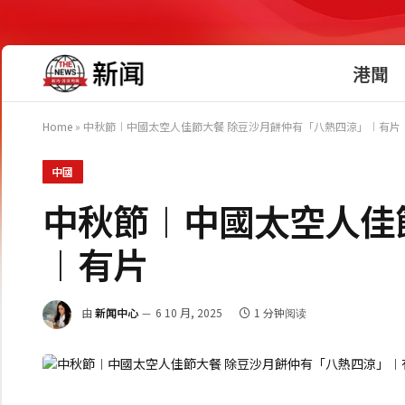
港聞
Home
»
中秋節︱中國太空人佳節大餐 除豆沙月餅仲有「八熱四涼」︱有片
中國
中秋節︱中國太空人佳
︱有片
由
新闻中心
6 10 月, 2025
1 分钟阅读