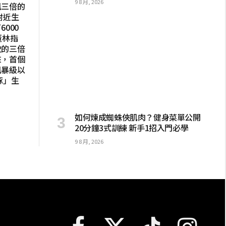
9 8 月, 2026
風三倍的
附近生
000
董林指
史的三倍
來，首個
風暴級以
豚」生
如何煉成蜘蛛俠肌肉？健身菜單公開
20分鐘3式訓練 新手1招入門必學
9 8 月, 2026