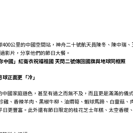
400公里的中國空間站，神舟二十號航天員陳冬、陳中瑞、
透過影片，分享他們的節日大餐。
你中國」紅衛衣祝福祖國 天問二號傳回國旗與地球同框照
月球正面更「冷」
的中國家庭遜色，甚至有過之而無不及，而且更是滿滿的儀
八珍雞、香辣羊肉、黑椒牛柳、油燜筍、蝦球馬蹄、白靈菇、
比平日更豐富。此外還有節日限定的桂花芝士年糕、太空香糉