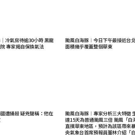
｜冷氣房待逾30小時 黑龍
颱風白海豚︱今日下午最接近台北
院 專家揭自保換氣法
面積幾乎覆蓋整個華東
國遭捅殺 疑兇聲稱：他在
颱風白海豚︱專家分析三大特徵 
室
達15天為普通颱風三倍 颱風「白
直撲華東地區，預計為該區帶來
央氣象台首席預報員董林介紹「