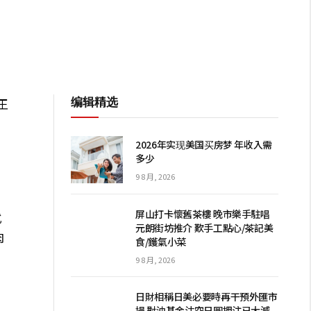
编辑精选
王
2026年实现美国买房梦 年收入需
多少
9 8 月, 2026
屏山打卡懷舊茶樓 晚市樂手駐唱
式
元朗街坊推介 歎手工點心/茶記美
肉
食/鑊氣小菜
、
9 8 月, 2026
日財相稱日美必要時再干預外匯市
場 對沖基金沽空日圓押注已大減