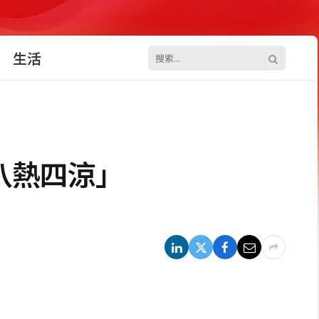
生活
八熱四涼」