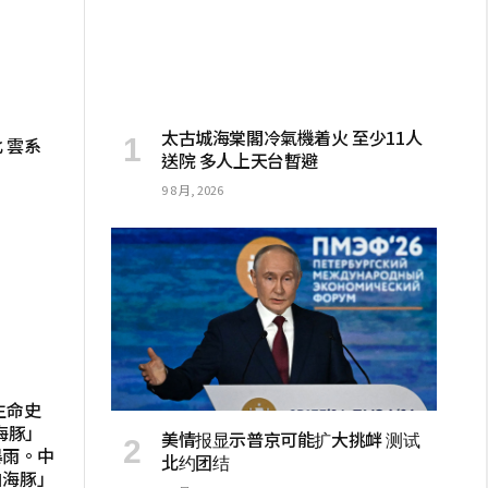
太古城海棠閣冷氣機着火 至少11人
 雲系
送院 多人上天台暫避
9 8 月, 2026
生命史
海豚」
美情报显示普京可能扩大挑衅 测试
暴雨。中
北约团结
白海豚」