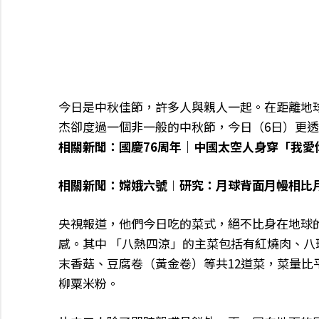
今日是中秋佳節，許多人與親人一起。在距離地球
杰卻度過一個非一般的中秋節，今日（6日）更
相關新聞：國慶76周年｜中國太空人身穿「我愛
相關新聞：嫦娥六號︱研究：月球背面月幔相比
央視報道，他們今日吃的菜式，絕不比身在地球
感。其中 「八熱四涼」的主菜包括有紅燒肉、
末香菇、豆腐卷（黃金卷）等共12道菜，菜量
柳粟米粉。