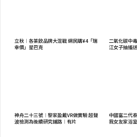
立秋︱各茶飲品牌大混戰 網民購¥4「瑞
二氧化碳中毒
幸價」星巴克
江女子抽搐送
神舟二十三號︱黎家盈戴VR做實驗 超聲
中國富二代泰
波檢測為後續研究鋪路︱有片
我女友家浴