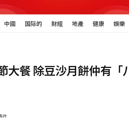
中國
国际的
財經
地產
健康
娛樂
節大餐 除豆沙月餅仲有「