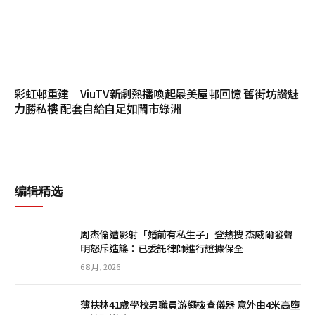
彩虹邨重建｜ViuTV新劇熱播喚起最美屋邨回憶 舊街坊讚魅
力勝私樓 配套自給自足如鬧市綠洲
编辑精选
周杰倫遭影射「婚前有私生子」登熱搜 杰威爾發聲
明怒斥造謠：已委託律師進行證據保全
6 8 月, 2026
薄扶林41歲學校男職員游繩檢查儀器 意外由4米高墮