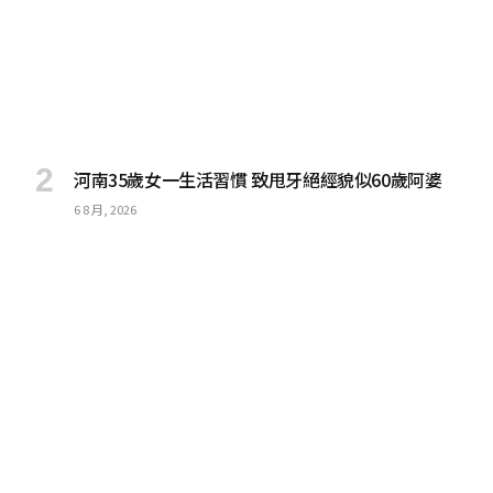
河南35歲女一生活習慣 致甩牙絕經貌似60歲阿婆
6 8 月, 2026