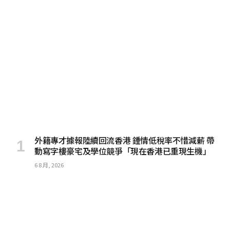
外籍專才據報陸續回流香港 鍾情低稅率不惜減薪 帶
動寫字樓豪宅及學位競爭「現在香港已重現生機」
6 8 月, 2026