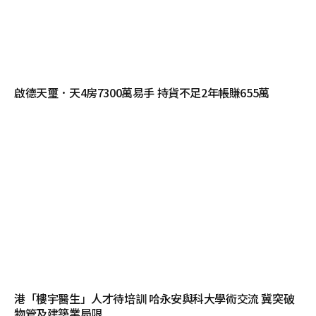
啟德天璽．天4房7300萬易手 持貨不足2年帳賺655萬
港「樓宇醫生」人才待培訓 哈永安與科大學術交流 冀突破
物管及建築業局限