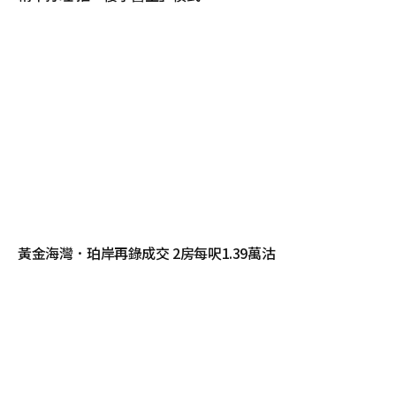
黃金海灣．珀岸再錄成交 2房每呎1.39萬沽