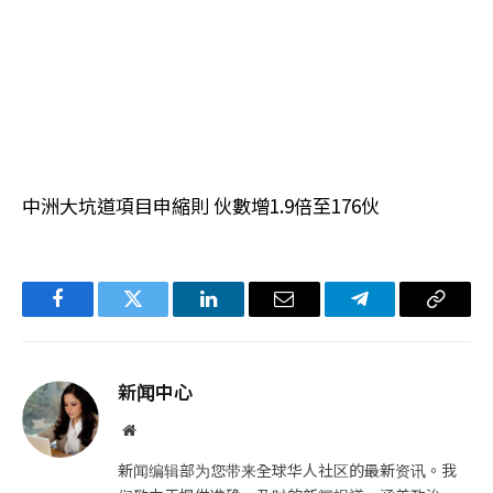
中洲大坑道項目申縮則 伙數增1.9倍至176伙
Facebook
Twitter
LinkedIn
电
Telegram
复
子
制
邮
链
新闻中心
件
接
网
站
新闻编辑部为您带来全球华人社区的最新资讯。我