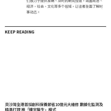
们致力于提供准确、及时的新闻报道，涵盖政治、
经济、社会、文化等多个领域，让读者全面了解时
事动态。
KEEP READING
貝沙灣全港首採創科保養節省10億元大維修 數據化監測及
精準打理 推「樓宇醫生」模式