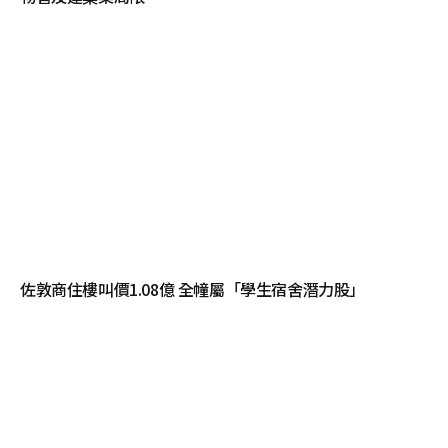
佐敦商住樓叫價1.08億 全幢屬「學生宿舍潛力股」