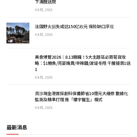
下清醒送院
6 8 月, 2026
法国野火损失或达150亿欧元 保险缺口浮现
6 8 月, 2026
美食博覽2026｜8.13開鑼！5大主題區必買筍貨攻
略：$1鮑魚/芫荽燒賣/辛辣麵/波堤冬甩 千層撻買1送
1
6 8 月, 2026
貝沙灣全港首採創科保養節省10億元大維修 數據化
監測及精準打理 推「樓宇醫生」模式
6 8 月, 2026
最新消息