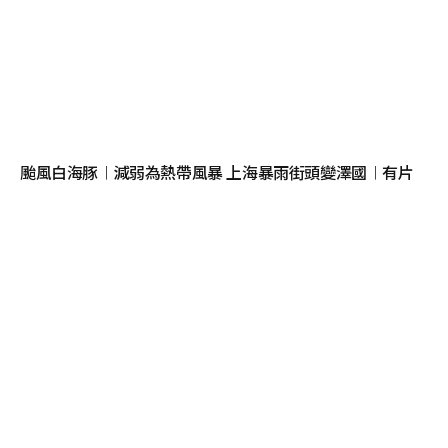
颱風白海豚︱減弱為熱帶風暴 上海暴雨街頭變澤國︱有片