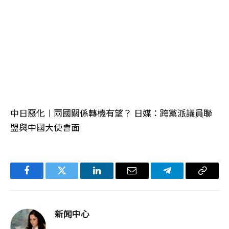
中日惡化︱兩國關係轉機有望？ 日媒：跨黨派議員聯
盟與中國大使會面
Facebook
Twitter
LinkedIn
电
Telegram
复
子
制
邮
链
新闻中心
件
接