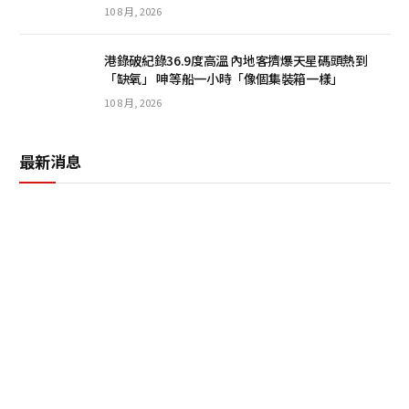
10 8 月, 2026
港錄破紀錄36.9度高溫 內地客擠爆天星碼頭熱到
「缺氧」 呻等船一小時「像個集裝箱一樣」
10 8 月, 2026
最新消息