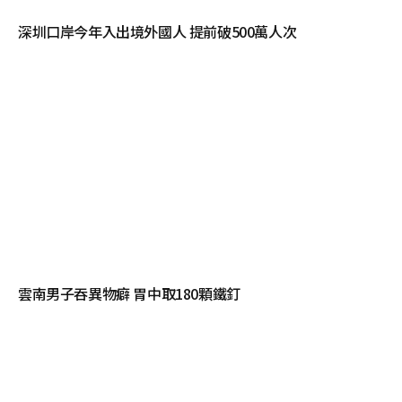
深圳口岸今年入出境外國人 提前破500萬人次
雲南男子吞異物癖 胃中取180顆鐵釘