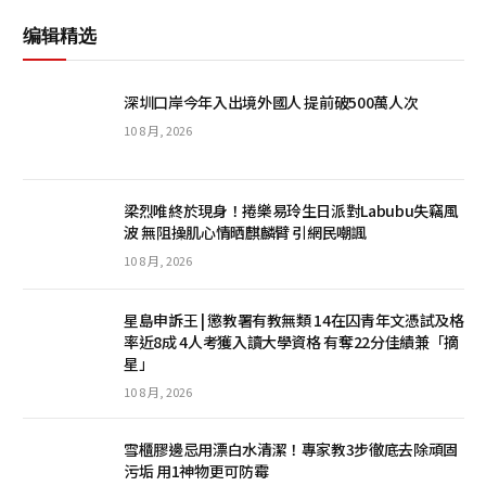
编辑精选
深圳口岸今年入出境外國人 提前破500萬人次
10 8 月, 2026
梁烈唯終於現身！捲樂易玲生日派對Labubu失竊風
波 無阻操肌心情晒麒麟臂 引網民嘲諷
10 8 月, 2026
星島申訴王 | 懲教署有教無類 14在囚青年文憑試及格
率近8成 4人考獲入讀大學資格 有奪22分佳績兼「摘
星」
10 8 月, 2026
雪櫃膠邊忌用漂白水清潔！專家教3步徹底去除頑固
污垢 用1神物更可防霉