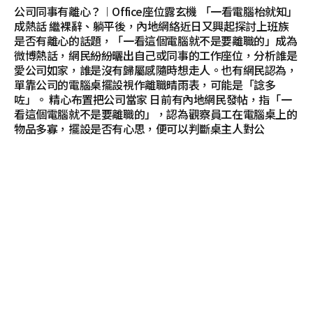
公司同事有離心？︱Office座位露玄機 「一看電腦枱就知」
成熱話 繼裸辭、躺平後，內地網絡近日又興起探討上班族
是否有離心的話題，「一看這個電腦就不是要離職的」成為
微博熱話，網民紛紛曬出自己或同事的工作座位，分析誰是
愛公司如家，誰是沒有歸屬感隨時想走人。也有網民認為，
單靠公司的電腦桌擺設視作離職晴雨表，可能是「諗多
咗」。 精心布置把公司當家 日前有內地網民發帖，指「一
看這個電腦就不是要離職的」，認為觀察員工在電腦桌上的
物品多寡，擺設是否有心思，便可以判斷桌主人對公