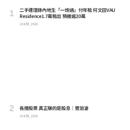
二手連環錄內地生「一炮過」付年租 何文田VAU
Residence1.7萬租出 預繳逾20萬
10 8 月, 2026
長揸股票 真正賺的是股息｜曾淵滄
10 8 月, 2026