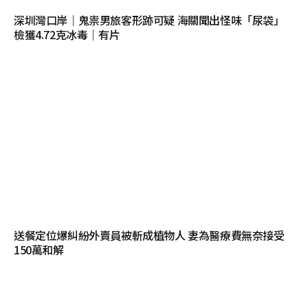
深圳灣口岸｜鬼祟男旅客形跡可疑 海關聞出怪味「尿袋」
檢獲4.72克冰毒｜有片
送餐定位爆糾紛外賣員被斬成植物人 妻為醫療費無奈接受
150萬和解