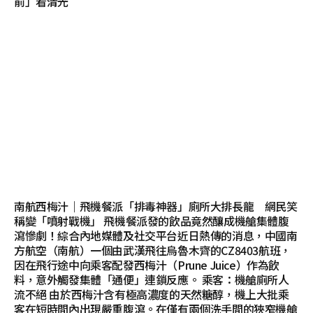
前」看清光
南航西梅汁｜飛機餐派「排毒神器」廁所大排長龍 網民笑
稱變「噴射戰機」 飛機餐派發的飲品竟然釀成機艙集體腹
瀉慘劇！綜合內地媒體及社交平台近日熱傳的消息，中國南
方航空（南航）一個由武漢飛往烏魯木齊的CZ8403航班，
因在飛行途中向乘客配發西梅汁（Prune Juice）作為飲
料，意外觸發集體「通便」連鎖反應。 乘客：機艙廁所人
流不絕 由於西梅汁含有極高濃度的天然糖醇，機上大批乘
客在短時間內出現嚴重腹瀉。在僅有兩個洗手間的狹窄機艙