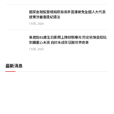
國家金融監督總局原局長李雲澤被免全國人大代表
證實涉嚴重違紀違法
7 8 月, 2026
吳君如61歲生日素顏上陣狀態曝光 同女兒陳是知玩
到癲童心未泯 自封未成年征服世界奇景
7 8 月, 2026
最新消息