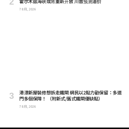
霍尔木兹海峡或将重新开放 川普预测油价
7 8 月, 2026
港漂新屋裝修想拆走鐵閘 網民以2點力勸保留：多道
門多個保障！ （附新式/舊式鐵閘優缺點）
7 8 月, 2026