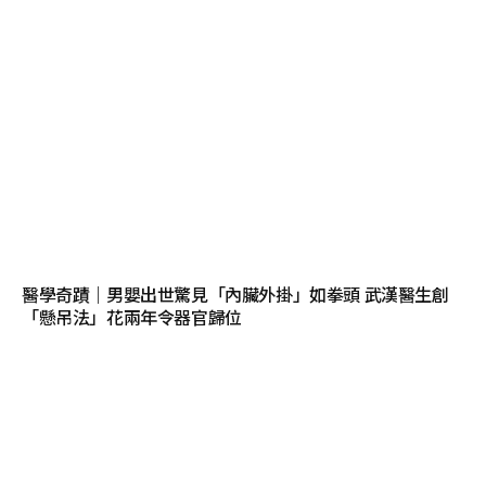
醫學奇蹟｜男嬰出世驚見「內臟外掛」如拳頭 武漢醫生創
「懸吊法」花兩年令器官歸位