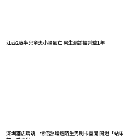
江西2歲半兒童患小腸氣亡 醫生漏診被判監1年
深圳酒店驚魂｜情侶熟睡遭陌生男刷卡直闖 開燈「站床