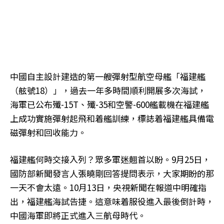
中國自主設計建造的第一艘彈射型航空母艦「福建艦
（舷號18）」，過去一年多時間順利開展多次海試，
海軍已公布殲-15T、殲-35和空警-600艦載機在福建艦
上成功實施彈射起飛和着艦訓練，標誌着福建艦具備電
磁彈射和回收能力。
福建艦何時交接入列？眾多軍迷翹首以盼。9月25日，
國防部新聞發言人張曉剛回答提問表示，大家期盼的那
一天不會太遠。10月13日，央視新聞在報道中明確指
出，福建艦海試告捷。這意味着服役進入最後倒計時，
中國海軍即將正式進入三航母時代。