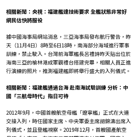
相關新聞：央視：福建艦達技術要求 全艦狀態非常好
網民估快將服役
據中國海事局網站消息，三亞海事局發布航行警告，昨
天（11月4日）8時至6日18時，南海部分海域進行軍事
訓練，禁止駛入。台灣前海軍艦長呂禮詩昨天貼出位於
海南三亞的榆林港成軍觀禮台搭建完畢，相關人員正進
行演練的照片，推測福建艦即將舉行盛大的入列儀式。
相關新聞：福建艦通過台海 赴南海試驗訓練 分析：中
國「三航母時代」指日可待
2012年9月，中國首艘航空母艦「遼寧艦」正式在大連
交接入列，時任國家主席、中央軍委主席胡錦濤出席入
列儀式，並且登艦視察。2019年12月，首艘國產航空