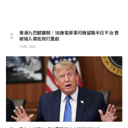
東涌九巴撼鐵騎｜58歲電單車司機留醫半日不治 曾
被捲入車底拖行重創
7 8 月, 2026