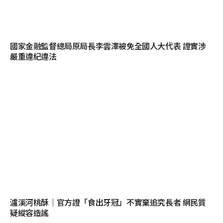
國家金融監督總局原局長李雲澤被免全國人大代表 證實涉
嚴重違紀違法
瀘溪河桃酥｜官方證「食出牙冠」不實棄追究長者 網民質
疑縱容造謠