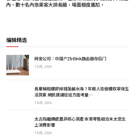
內，數十名內急乘客大排長龍，場面極度尷尬，
编辑精选
网安公司：中国产Zbtlink路由器存后门
7 8 月, 2026
長輩稱租樓即掉錢落鹹水海？年輕人拒做樓奴寧保生
活質素 網民建議從這方面考量…
7 8 月, 2026
太古指繼續處置非核心資產 本港零售組合未太受北
上消費影響
7 8 月, 2026