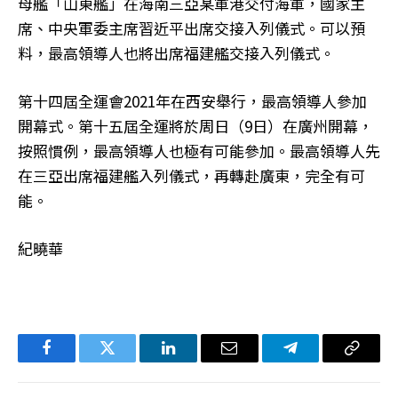
母艦「山東艦」在海南三亞某軍港交付海軍，國家主
席、中央軍委主席習近平出席交接入列儀式。可以預
料，最高領導人也將出席福建艦交接入列儀式。
第十四屆全運會2021年在西安舉行，最高領導人參加
開幕式。第十五屆全運將於周日（9日）在廣州開幕，
按照慣例，最高領導人也極有可能參加。最高領導人先
在三亞出席福建艦入列儀式，再轉赴廣東，完全有可
能。
紀曉華
Facebook
Twitter
LinkedIn
电
Telegram
复
子
制