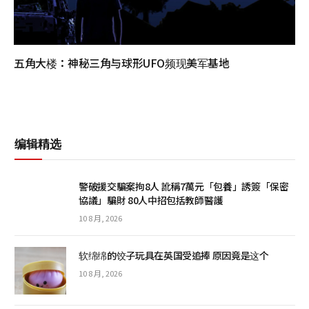
五角大楼：神秘三角与球形UFO频现美军基地
编辑精选
警破援交騙案拘8人 訛稱7萬元「包養」誘簽「保密
協議」騙財 80人中招包括教師醫護
10 8 月, 2026
软绵绵的饺子玩具在英国受追捧 原因竟是这个
10 8 月, 2026