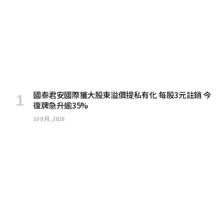
國泰君安國際獲大股東溢價提私有化 每股3元註銷 今
復牌急升逾35%
10 8 月, 2026