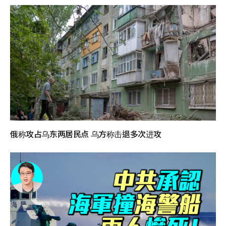
俄称攻占乌东两居民点 乌方称击退多次进攻