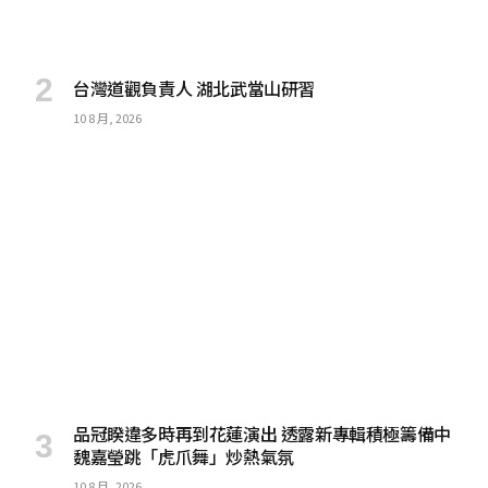
台灣道觀負責人 湖北武當山研習
10 8 月, 2026
品冠睽違多時再到花蓮演出 透露新專輯積極籌備中
魏嘉瑩跳「虎爪舞」炒熱氣氛
10 8 月, 2026