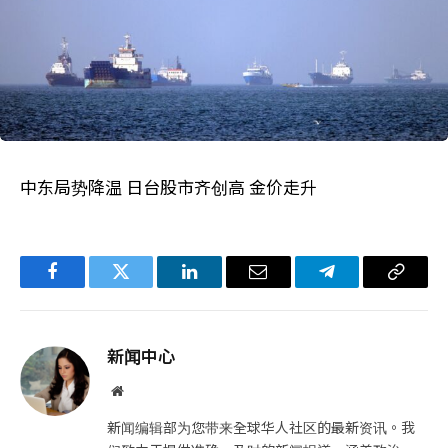
中东局势降温 日台股市齐创高 金价走升
Facebook
Twitter
LinkedIn
电
Telegram
复
子
制
邮
链
新闻中心
件
接
网
站
新闻编辑部为您带来全球华人社区的最新资讯。我