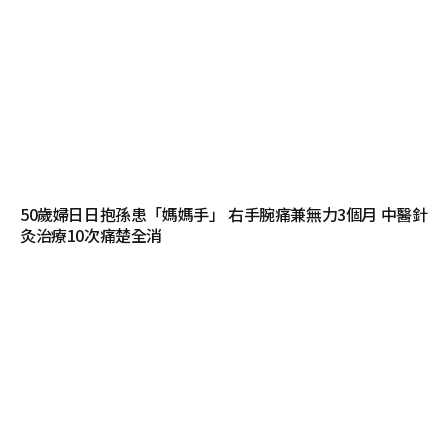
50歲婦日日抱孫患「媽媽手」 右手腕痛兼無力3個月 中醫針
灸治療10次痛楚全消