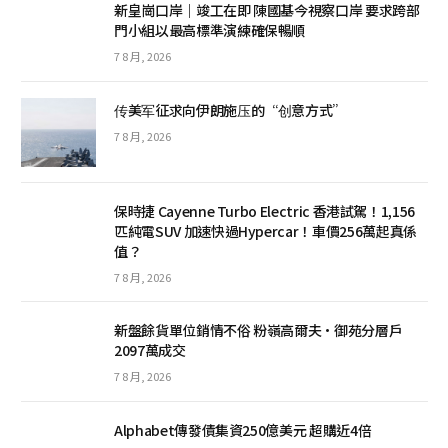
新皇崗口岸｜竣工在即 陳國基今視察口岸 要求跨部
門小組以最高標準演練確保暢順
7 8 月, 2026
传美军征求向伊朗施压的“创意方式”
7 8 月, 2026
保時捷 Cayenne Turbo Electric 香港試駕！1,156
匹純電SUV 加速快過Hypercar！車價256萬起真係
值？
7 8 月, 2026
新盤餘貨單位銷情不俗 粉嶺高爾夫·御苑分層戶
2097萬成交
7 8 月, 2026
Alphabet傳發債集資250億美元 超購近4倍