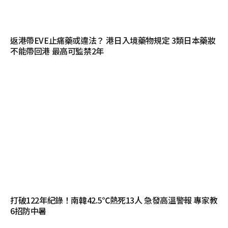
返港帶EVE止痛藥或違法？ 港日入境藥物規定 3類日本藥妝
不能帶回港 最高可監禁2年
打破122年紀錄！南韓42.5℃熱死13人 急發高溫警報 專家教
6招防中暑