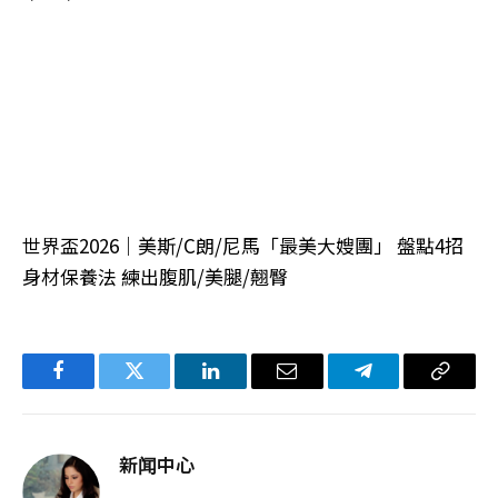
世界盃2026｜美斯/C朗/尼馬「最美大嫂團」 盤點4招
身材保養法 練出腹肌/美腿/翹臀
Facebook
Twitter
LinkedIn
电
Telegram
复
子
制
邮
链
新闻中心
件
接