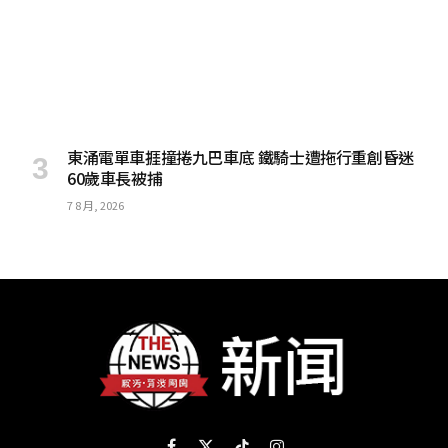
東涌電單車捱撞捲九巴車底 鐵騎士遭拖行重創昏迷
60歲車長被捕
7 8 月, 2026