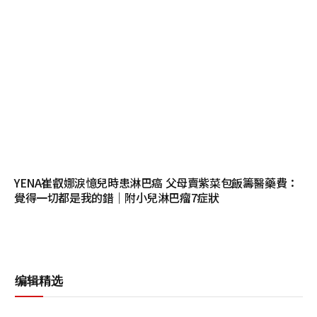
YENA崔叡娜淚憶兒時患淋巴癌 父母賣紫菜包飯籌醫藥費：
覺得一切都是我的錯｜附小兒淋巴瘤7症狀
编辑精选