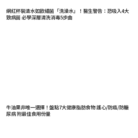
網紅杯裝清水如飲細菌「洗澡水」！醫生警告：恐吸入4大
致病菌 必學深層清洗消毒5步曲
牛油果非唯一選擇！盤點7大健康脂肪食物 護心/防癌/防糖
尿病 附最佳食用份量