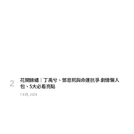
花開錦繡｜丁禹兮、鄧恩熙與命運抗爭 劇情懶人
包、5大必看亮點
7 8 月, 2026