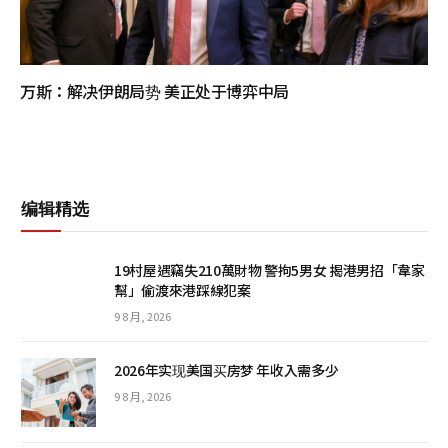
万斯：解决伊朗局势 美正处于博弈中局
编辑精选
19村屋遇竊失210萬財物 警拘5男女 揭港男招「韋家
幫」偷渡來港踩線犯案
9 8 月, 2026
2026年实现美国买房梦 年收入需多少
9 8 月, 2026