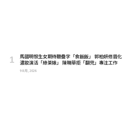
馬國明恨生女期待聽疊字「食飯飯」 郭柏妍修眉化
濃妝演活「綠茶婊」 陳曉華拒「翻兜」專注工作
9 8 月, 2026