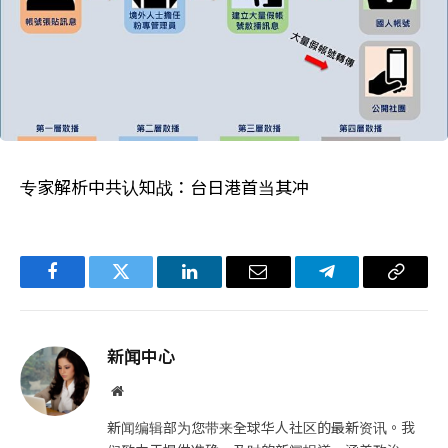
专家解析中共认知战：台日港首当其冲
Facebook
Twitter
LinkedIn
电
Telegram
复
子
制
邮
链
新闻中心
件
接
网
站
新闻编辑部为您带来全球华人社区的最新资讯。我