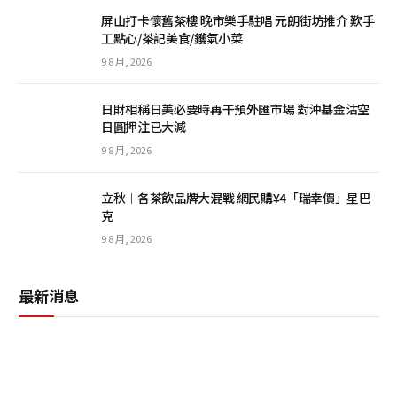
屏山打卡懷舊茶樓 晚市樂手駐唱 元朗街坊推介 歎手
工點心/茶記美食/鑊氣小菜
9 8 月, 2026
日財相稱日美必要時再干預外匯市場 對沖基金沽空
日圓押注已大減
9 8 月, 2026
立秋︱各茶飲品牌大混戰 網民購¥4「瑞幸價」星巴
克
9 8 月, 2026
最新消息