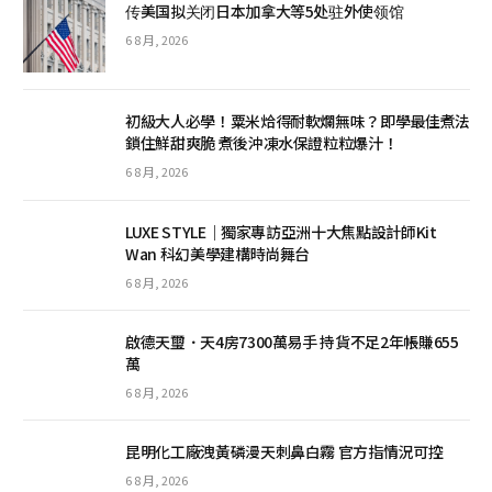
传美国拟关闭日本加拿大等5处驻外使领馆
6 8 月, 2026
初級大人必學！粟米烚得耐軟爛無味？即學最佳煮法
鎖住鮮甜爽脆 煮後沖凍水保證粒粒爆汁！
6 8 月, 2026
LUXE STYLE｜獨家專訪亞洲十大焦點設計師Kit
Wan 科幻美學建構時尚舞台
6 8 月, 2026
啟德天璽．天4房7300萬易手 持貨不足2年帳賺655
萬
6 8 月, 2026
昆明化工廠洩黃磷漫天刺鼻白霧 官方指情況可控
6 8 月, 2026