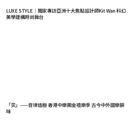
LUXE STYLE｜獨家專訪亞洲十大焦點設計師Kit Wan 科幻
美學建構時尚舞台
「奕」——音律造極 香港中樂團金禧樂季 古今中外國樂韻
味