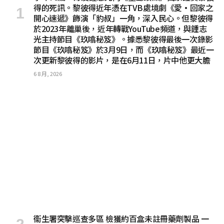
得的死訊。黎彼得近年憑在TVB處境劇《愛·回家之
開心速遞》飾演「豹叔」一角，深入民心。但黎彼得
於2023年離巢後，近年轉戰YouTube頻道，與鍾志
光主持節目《玖噏秘笈》。據悉黎彼得最後一次錄影
節目《玖噏秘笈》於3月9日，而《玖噏秘笈》最近一
次更新黎彼得的影片，是在6月11日，片中他更大膽
6 8 月, 2026
衞生署突擊巡查多區 檢獲約百盒未註冊藥劑製品 一