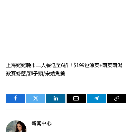
上海姥姥晚市二人餐低至6折！$199包涼菜+兩菜兩湯
歎賽螃蟹/獅子頭/宋嫂魚羹
Facebook
Twitter
LinkedIn
电
Telegram
复
子
制
邮
链
新闻中心
件
接