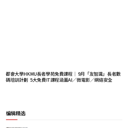
都會大學HKMU長者學苑免費課程｜ 9月「友智識」長者數
碼培訓計劃 5大免費IT課程涵蓋AI／微電影／網絡安全
编辑精选