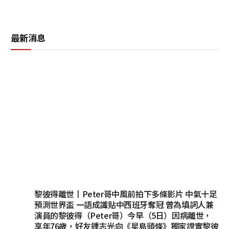
最新消息
黎彼得離世丨Peter哥中風前拍下多條影片 中氣十足
預測世界盃 一語成讖貼中西班牙奪冠 曾為填詞人兼
演員的黎彼得（Peter哥）今早（5日）因病離世，
享年76歲，好友鍾志光向《星島頭條》獨家證實黎彼