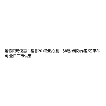
暑假限時優惠！稻香20+款點心劃一$8起 蝦餃/炸兩/芒果布
甸 全日三市供應