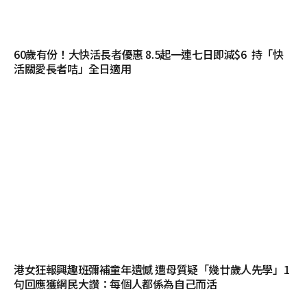
60歲有份！大快活長者優惠 8.5起一連七日即減$6 持「快
活關愛長者咭」全日適用
港女狂報興趣班彌補童年遺憾 遭母質疑「幾廿歲人先學」1
句回應獲網民大讚：每個人都係為自己而活