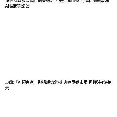
沃什據報多次與特朗普通話 打破近年慣例 討論伊朗戰爭和
AI崛起等影響
24歲「AI預言家」避過爆倉危機 火速重返市場 再押注4億美
元