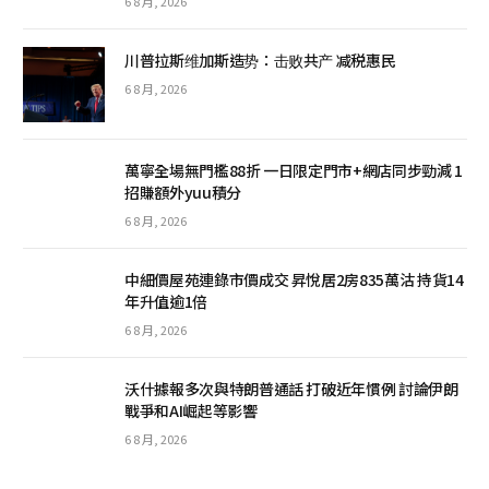
6 8 月, 2026
川普拉斯维加斯造势：击败共产 减税惠民
6 8 月, 2026
萬寧全場無門檻88折 一日限定門市+網店同步勁減 1
招賺額外yuu積分
6 8 月, 2026
中細價屋苑連錄市價成交 昇悅居2房835萬沽 持貨14
年升值逾1倍
6 8 月, 2026
沃什據報多次與特朗普通話 打破近年慣例 討論伊朗
戰爭和AI崛起等影響
6 8 月, 2026