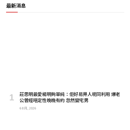
最新消息
莊思明最愛楊明夠單純：佢好易畀人呃同利用 爆老
公曾經唔定性晚晚有約 忽然變宅男
6 8 月, 2026