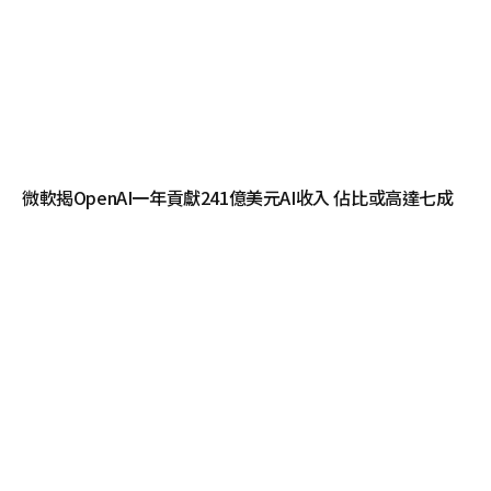
微軟揭OpenAI一年貢獻241億美元AI收入 佔比或高達七成