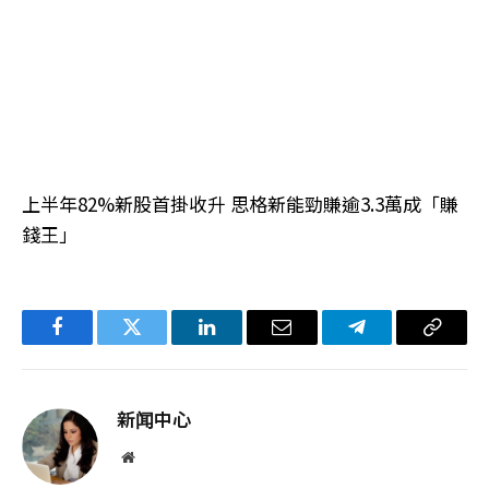
上半年82%新股首掛收升 思格新能勁賺逾3.3萬成「賺
錢王」
Facebook
Twitter
LinkedIn
电
Telegram
复
子
制
邮
链
新闻中心
件
接
网
站