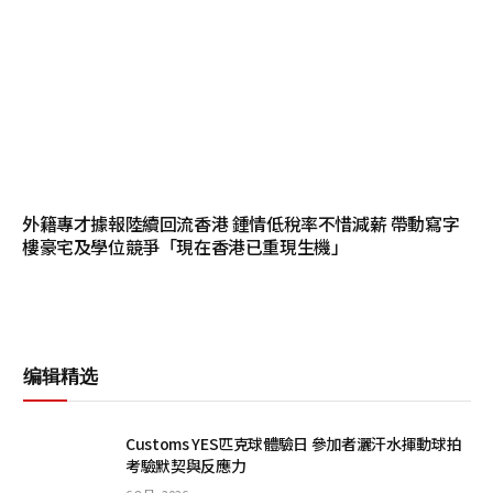
外籍專才據報陸續回流香港 鍾情低稅率不惜減薪 帶動寫字
樓豪宅及學位競爭「現在香港已重現生機」
编辑精选
Customs YES匹克球體驗日 參加者灑汗水揮動球拍
考驗默契與反應力