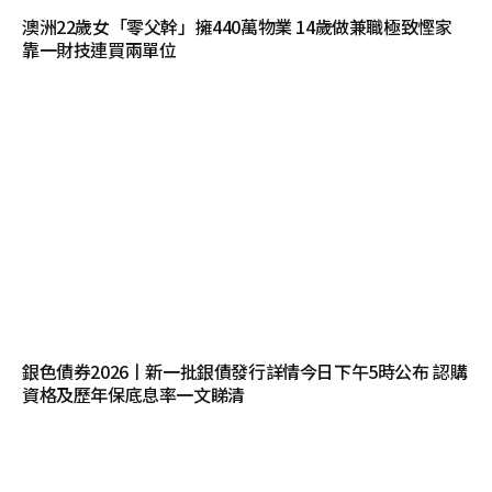
澳洲22歲女「零父幹」擁440萬物業 14歲做兼職極致慳家
靠一財技連買兩單位
銀色債券2026丨新一批銀債發行詳情今日下午5時公布 認購
資格及歷年保底息率一文睇清