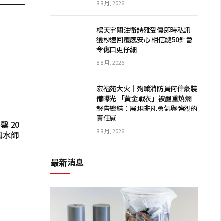
8 8 月, 2026
楊天宇關注衛詩雅受傷即時私訊
獲秒速回覆感安心 相信縫50針會
令傷口更仔細
8 8 月, 2026
宏福苑大火｜殉職消防員何偉豪裝
備曝光 「黃金戰衣」被嚴重燒爛
報告總結：展現非凡勇氣與強烈的
責任感
 20
8 8 月, 2026
風水師
最新消息