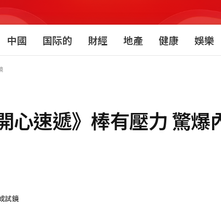
中國
国际的
財經
地產
健康
娛樂
鏡
開心速遞》棒有壓力 驚爆