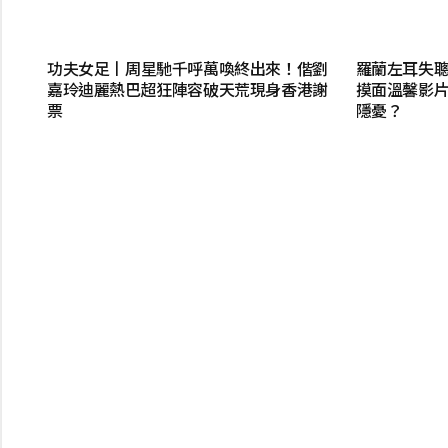
功夫女足丨周星馳千呼萬喚終出來！偕劉
羅蘭左耳失聰
嘉玲迪麗熱巴超狂陣容破天荒現身香港謝
摸面溫馨影片
票
隱憂？