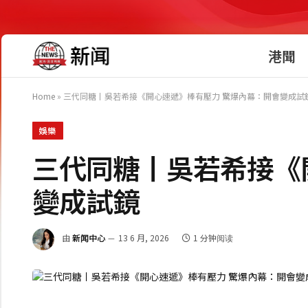
港聞
Home
»
三代同糖丨吳若希接《開心速遞》棒有壓力 驚爆內幕：開會變成試
娛樂
三代同糖丨吳若希接《
變成試鏡
由
新闻中心
13 6 月, 2026
1 分钟阅读