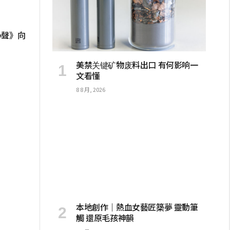
心聲》向
美禁关键矿物废料出口 有何影响一
文看懂
8 8 月, 2026
本地創作｜熱血女藝匠築夢 靈動筆
觸 還原毛孩神韻