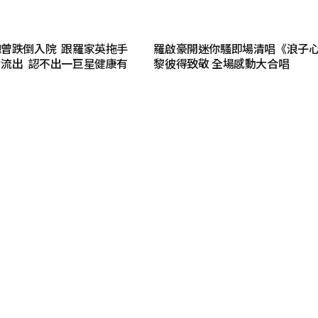
曾跌倒入院 跟羅家英拖手
羅啟豪開迷你騷即場清唱《浪子
流出 認不出一巨星健康有
黎彼得致敬 全場感動大合唱