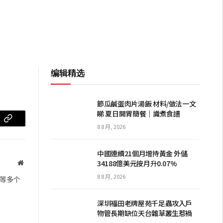
编辑精选
節瓜鹹蛋肉片湯飯 材料/做法一文
睇 夏日開胃簡餐｜識煮食譜
m
复
8 8 月, 2026
制
中國連續21個月增持黃金 外儲
链
34188億美元按月升0.07%
网
站
接
8 8 月, 2026
等多个
深圳福田老牌屋苑千足蟲攻入戶
物管長期缺位天台雜草叢生惹禍