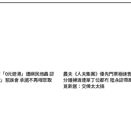
「0元遊港」遭網民炮轟 認
農夫《人夫集團》優先門票極速售罄
」惹誤會 承諾不再嘩眾取
分鐘掃清連單丁位都冇 陸永認帶
覓新居：交俾太太搞