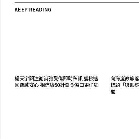
KEEP READING
楊天宇關注衛詩雅受傷即時私訊 獲秒速
向海嵐教旅客
回覆感安心 相信縫50針會令傷口更仔細
標題「吸眼球
寵