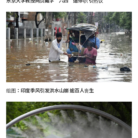
东京大学教授网页藏字“六四”遭停职 引热议
组图：印度季风引发洪水山崩 逾百人丧生