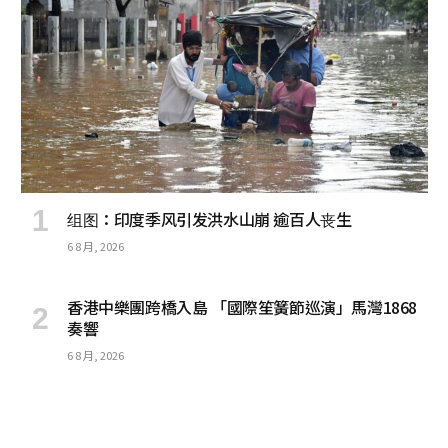
组图：印度季风引发洪水山崩 逾百人丧生
6 8 月, 2026
香港中樂團跨橋入島 「國際笙簧節巡演」馬灣1868
奏響
6 8 月, 2026