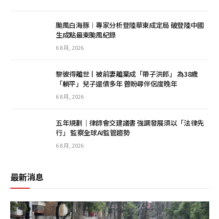
颱風白海豚︱專家分析登陸華東成定局 破登陸中國
生成點最東颱風紀錄
6 8 月, 2026
黎彼得離世丨被前妻離棄成「帶子洪郎」 為38歲
「躺平」兒子還債多年 曾盼尋伴侶度晚年
6 8 月, 2026
五年規劃｜律師會交建議書 強調發展須以「法律先
行」 監察全球AI監管趨勢
6 8 月, 2026
最新消息