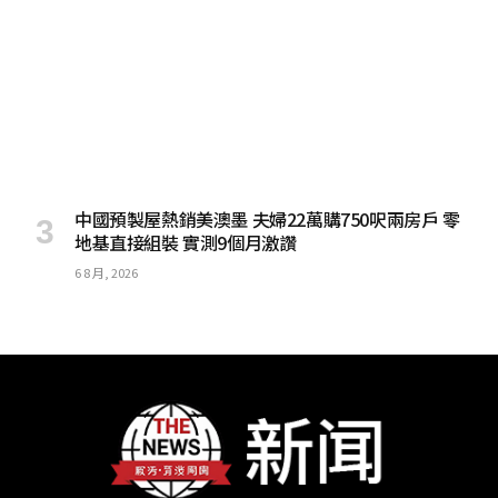
中國預製屋熱銷美澳墨 夫婦22萬購750呎兩房戶 零
地基直接組裝 實測9個月激讚
6 8 月, 2026