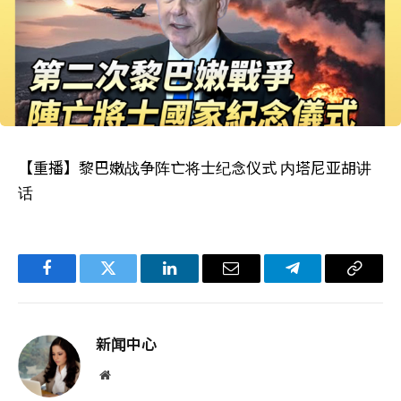
【重播】黎巴嫩战争阵亡将士纪念仪式 内塔尼亚胡讲
话
Facebook
Twitter
LinkedIn
电
Telegram
复
子
制
邮
链
新闻中心
件
接
网
站