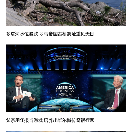
多瑙河水位暴跌 罗马帝国古桥遗址重见天日
父亲用年报当游戏 培养出华尔街传奇银行家