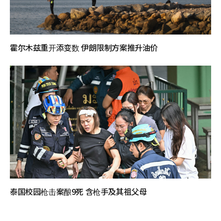
霍尔木兹重开添变数 伊朗限制方案推升油价
泰国校园枪击案酿9死 含枪手及其祖父母