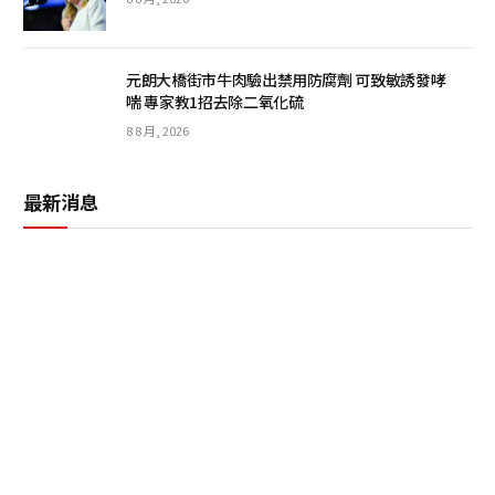
元朗大橋街市牛肉驗出禁用防腐劑 可致敏誘發哮
喘 專家教1招去除二氧化硫
8 8 月, 2026
最新消息