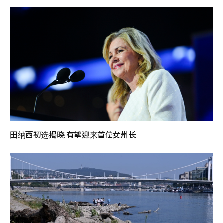
田纳西初选揭晓 有望迎来首位女州长