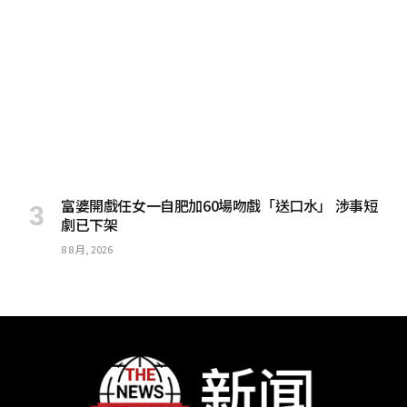
富婆開戲任女一自肥加60場吻戲「送口水」 涉事短
劇已下架
8 8 月, 2026