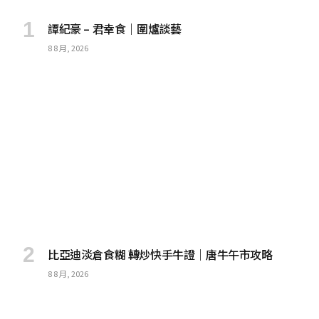
譚紀豪 – 君幸食｜圍爐談藝
8 8 月, 2026
比亞迪淡倉食糊 轉炒快手牛證｜唐牛午市攻略
8 8 月, 2026