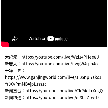
大纪元：https://youtube.com/live/Wzi14PHee8U
新唐人：https://youtube.com/live/i-wgW4q-h4o
干净世界：
https://www.ganjingworld.com/live/1i05npl7skc1
Yr0XvPmMBAjpL1ss1c
新闻直击：https://youtube.com/live/CkP4eLrXogQ
新闻精选：https://youtube.com/live/ef3LaZrw-fE