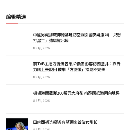
编辑精选
中國男藏挪威博德基地防空洞引國安疑慮 稱「只想
打黑工」遭驅逐出境
8 8 月, 2026
前TVB主播方健儀曾患抑鬱症 形容仿如墮井：靠外
力爬上去脫困 被嘲「方臉儀」接納不完美
8 8 月, 2026
機場海關截獲200萬元大麻花 拘泰國抵港兩內地男
8 8 月, 2026
田纳西初选揭晓 有望迎来首位女州长
8 8 月, 2026