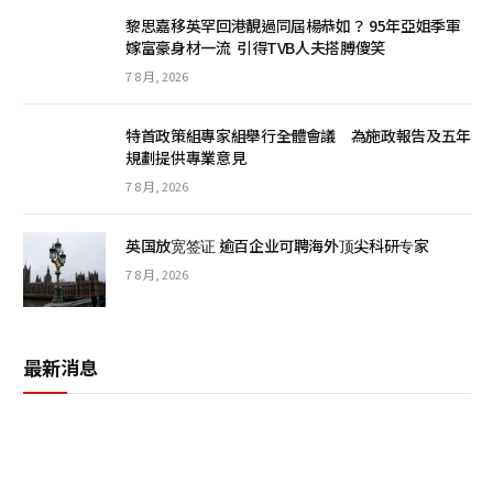
黎思嘉移英罕回港靚過同屆楊恭如？ 95年亞姐季軍
嫁富豪身材一流 引得TVB人夫搭膊傻笑
7 8 月, 2026
特首政策組專家組舉行全體會議 為施政報告及五年
規劃提供專業意見
7 8 月, 2026
英国放宽签证 逾百企业可聘海外顶尖科研专家
7 8 月, 2026
最新消息