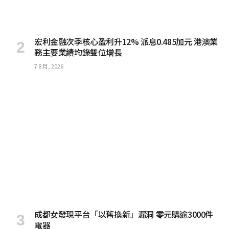
宏利金融次季核心盈利升12% 派息0.485加元 港澳業
務主要業績均錄雙位增長
7 8 月, 2026
成都女發現平台「以舊換新」漏洞 零元購逾3000件
電器