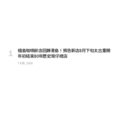
檀島咖啡餅店回歸港島！預告新店8月下旬太古重開
年初結束80年歷史灣仔總店
7 8 月, 2026