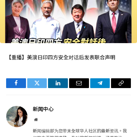
【重播】美澳日印四方安全对话后发表联合声明
Facebook
Twitter
LinkedIn
电
Telegram
复
子
制
邮
链
新闻中心
件
接
网
站
新闻编辑部为您带来全球华人社区的最新资讯。我