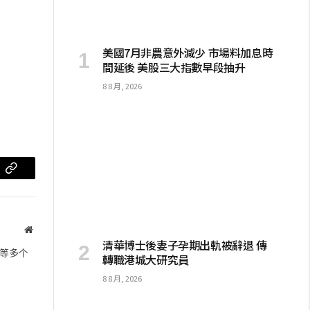
美國7月非農意外減少 市場料加息時
間延後 美股三大指數早段抽升
8 8 月, 2026
m
复
制
链
网
清華博士後妻子孕期出軌被辭退 傳
站
接
等多个
轉職港城大研究員
8 8 月, 2026