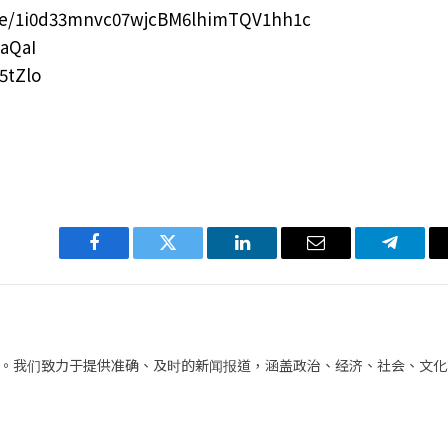
e/1i0d33mnvc07wjcBM6lhimTQV1hh1c
aQaI
5tZlo
Facebook
Twitter
LinkedIn
电
Telegra
子
邮
件
。我们致力于提供准确、及时的新闻报道，涵盖政治、经济、社会、文化