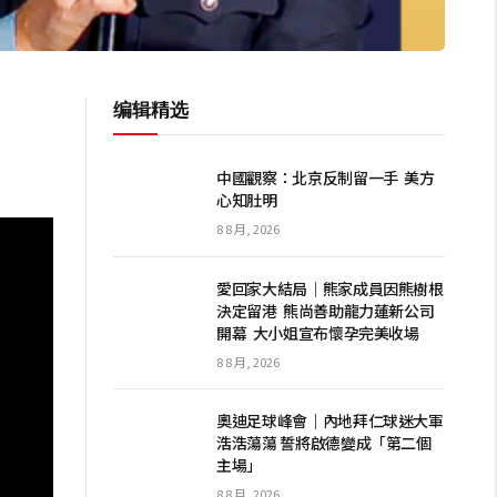
编辑精选
洲
中國觀察：北京反制留一手 美方
心知肚明
8 8 月, 2026
愛回家大結局｜熊家成員因熊樹根
決定留港 熊尚善助龍力蓮新公司
開幕 大小姐宣布懷孕完美收場
8 8 月, 2026
奧迪足球峰會｜內地拜仁球迷大軍
浩浩蕩蕩 誓將啟德變成「第二個
主場」
8 8 月, 2026