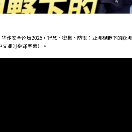
0日，华沙安全论坛2025，智慧、密集、防御：亚洲视野下的欧
中文即时翻译字幕）。