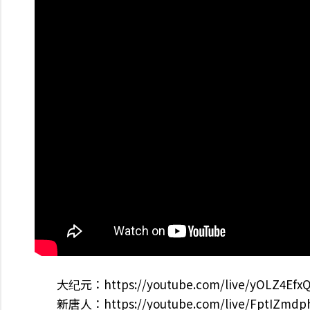
大纪元：https://youtube.com/live/yOLZ4Efx
新唐人：https://youtube.com/live/FptIZmdp