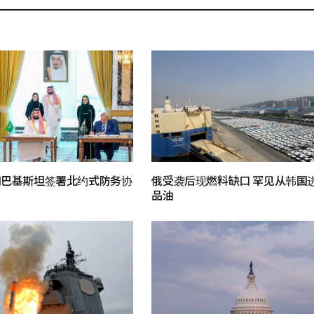
和巴基斯坦签署北约式防务协
俄受袭后现燃料缺口 罕见从韩国
品油