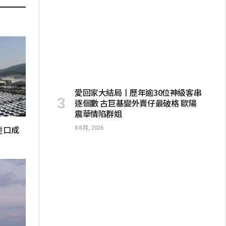
愛回家大結局丨歷年逾30位神級客串
逐個數 古巨基變外賣仔最破格 歐陽
震華情陷群姐
8 8 月, 2026
进口成