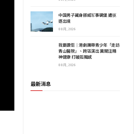
中国男子藏身挪威军事碉堡 遭驱
逐出境
8 8 月, 2026
我要讚佢｜港劇團帶青少年「走訪
青山醫院」、跨區演出 冀關注精
神健康 打破孤獨感
8 8 月, 2026
最新消息